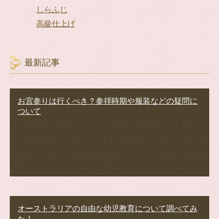
しらふじ
高級仕上げ
最新記事
お宮参りは行くべき？参拝時期や服装などの疑問に
ついて
オーストラリアの自由な幼児教育について調べてみ
た！