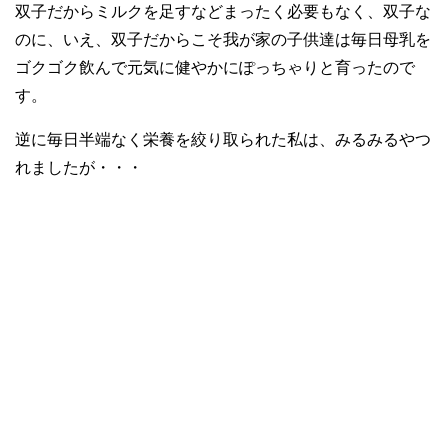
双子だからミルクを足すなどまったく必要もなく、双子な
のに、いえ、双子だからこそ我が家の子供達は毎日母乳を
ゴクゴク飲んで元気に健やかにぽっちゃりと育ったので
す。
逆に毎日半端なく栄養を絞り取られた私は、みるみるやつ
れましたが・・・