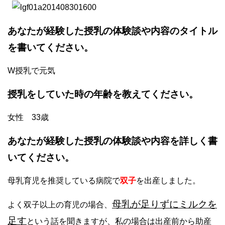
あなたが経験した授乳の体験談や内容のタイトル
を書いてください。
W授乳で元気
授乳をしていた時の年齢を教えてください。
女性 33歳
あなたが経験した授乳の体験談や内容を詳しく書
いてください。
母乳育児を推奨している病院で
双子
を出産しました。
母乳が足りずにミルクを
よく双子以上の育児の場合、
足す
という話を聞きますが、私の場合は出産前から助産