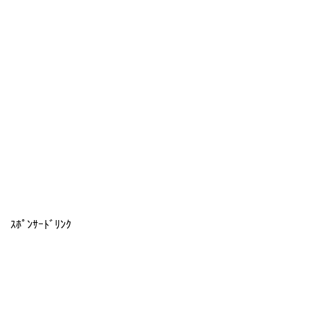
ｽﾎﾟﾝｻｰﾄﾞﾘﾝｸ