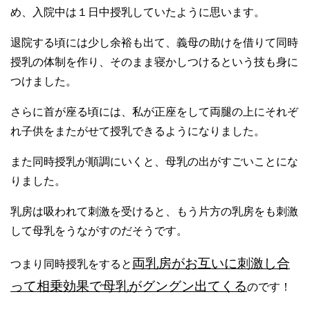
め、入院中は１日中授乳していたように思います。
退院する頃には少し余裕も出て、義母の助けを借りて同時
授乳の体制を作り、そのまま寝かしつけるという技も身に
つけました。
さらに首が座る頃には、私が正座をして両腿の上にそれぞ
れ子供をまたがせて授乳できるようになりました。
また同時授乳が順調にいくと、母乳の出がすごいことにな
りました。
乳房は吸われて刺激を受けると、もう片方の乳房をも刺激
して母乳をうながすのだそうです。
両乳房がお互いに刺激し合
つまり同時授乳をすると
って相乗効果で母乳がグングン出てくる
のです！