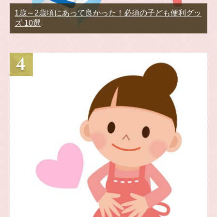
1歳～2歳頃にあって良かった！必須の子ども便利グッ
ズ 10選