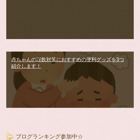
赤ちゃんの誤飲対策におすすめの便利グッズを3つ
紹介します！
ブログランキング参加中☆