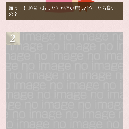
痛っ！！ 恥骨（おまた）が痛い時はどうしたら良い
の？！