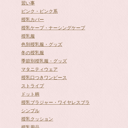
習い事
ピンク・ピンク系
授乳カバー
授乳ケープ・ナーシングケープ
授乳服
色別授乳服・グッズ
冬の授乳服
季節別授乳服・グッズ
マタニティウェア
授乳口つきワンピース
ストライプ
ドット柄
授乳ブラジャー・ワイヤレスブラ
シンプル
授乳クッション
授乳用品