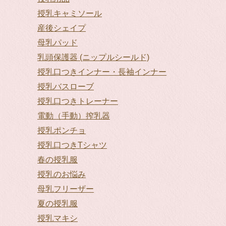
授乳キャミソール
産後シェイプ
母乳パッド
乳頭保護器 (ニップルシールド)
授乳口つきインナー・長袖インナー
授乳バスローブ
授乳口つきトレーナー
電動（手動）搾乳器
授乳ポンチョ
授乳口つきTシャツ
春の授乳服
授乳のお悩み
母乳フリーザー
夏の授乳服
授乳マキシ