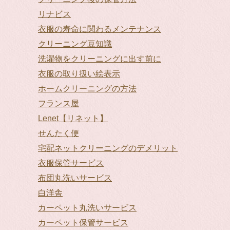
リナビス
衣服の寿命に関わるメンテナンス
クリーニング豆知識
洗濯物をクリーニングに出す前に
衣服の取り扱い絵表示
ホームクリーニングの方法
フランス屋
Lenet【リネット】
せんたく便
宅配ネットクリーニングのデメリット
衣服保管サービス
布団丸洗いサービス
白洋舎
カーペット丸洗いサービス
カーペット保管サービス