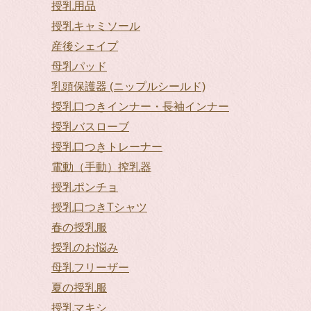
授乳用品
授乳キャミソール
産後シェイプ
母乳パッド
乳頭保護器 (ニップルシールド)
授乳口つきインナー・長袖インナー
授乳バスローブ
授乳口つきトレーナー
電動（手動）搾乳器
授乳ポンチョ
授乳口つきTシャツ
春の授乳服
授乳のお悩み
母乳フリーザー
夏の授乳服
授乳マキシ