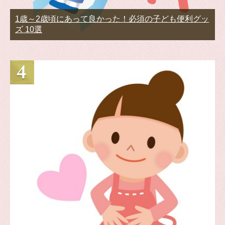
1歳～2歳頃にあって良かった！必須の子ども便利グッ
ズ 10選