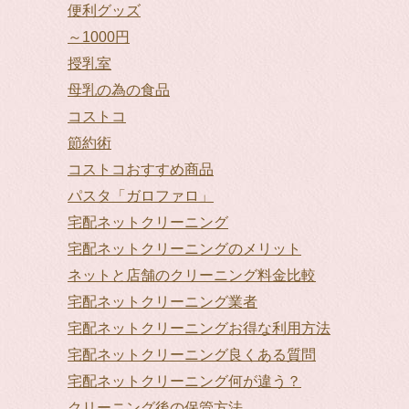
便利グッズ
～1000円
授乳室
母乳の為の食品
コストコ
節約術
コストコおすすめ商品
パスタ「ガロファロ」
宅配ネットクリーニング
宅配ネットクリーニングのメリット
ネットと店舗のクリーニング料金比較
宅配ネットクリーニング業者
宅配ネットクリーニングお得な利用方法
宅配ネットクリーニング良くある質問
宅配ネットクリーニング何が違う？
クリーニング後の保管方法