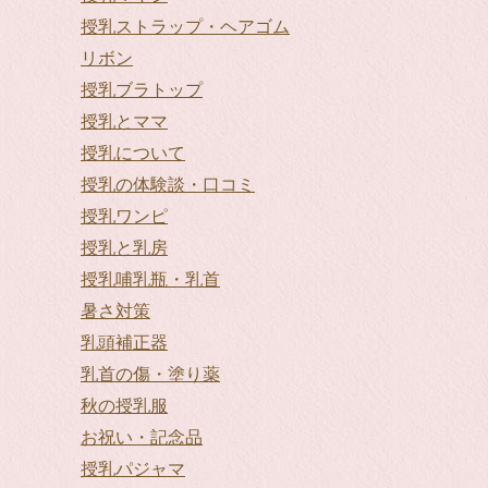
授乳ストラップ・ヘアゴム
リボン
授乳ブラトップ
授乳とママ
授乳について
授乳の体験談・口コミ
授乳ワンピ
授乳と乳房
授乳哺乳瓶・乳首
暑さ対策
乳頭補正器
乳首の傷・塗り薬
秋の授乳服
お祝い・記念品
授乳パジャマ