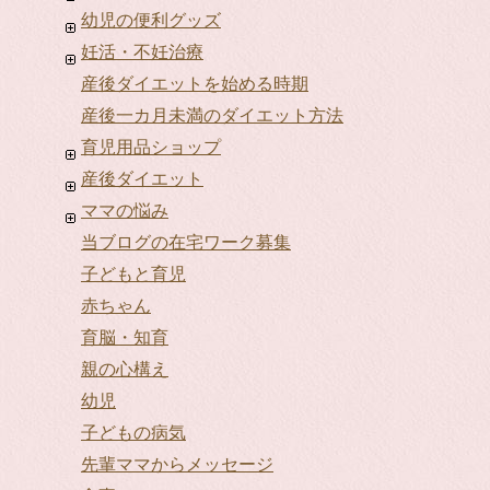
幼児の便利グッズ
妊活・不妊治療
産後ダイエットを始める時期
産後一カ月未満のダイエット方法
育児用品ショップ
産後ダイエット
ママの悩み
当ブログの在宅ワーク募集
子どもと育児
赤ちゃん
育脳・知育
親の心構え
幼児
子どもの病気
先輩ママからメッセージ