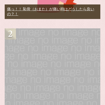
痛っ！！ 恥骨（おまた）が痛い時はどうしたら良い
の？！