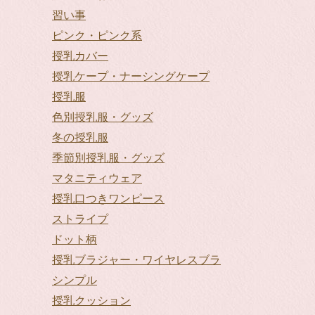
習い事
ピンク・ピンク系
授乳カバー
授乳ケープ・ナーシングケープ
授乳服
色別授乳服・グッズ
冬の授乳服
季節別授乳服・グッズ
マタニティウェア
授乳口つきワンピース
ストライプ
ドット柄
授乳ブラジャー・ワイヤレスブラ
シンプル
授乳クッション