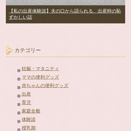
【私の出産体験談】夫の口から語られる、出産時の恥
ずかしい話
カテゴリー
妊娠・マタニティ
ママの便利グッズ
赤ちゃんの便利グッズ
出産
育児
家庭全般
体験談
授乳期