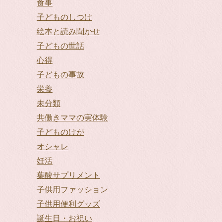
食事
子どものしつけ
絵本と読み聞かせ
子どもの世話
心得
子どもの事故
栄養
未分類
共働きママの実体験
子どものけが
オシャレ
妊活
葉酸サプリメント
子供用ファッション
子供用便利グッズ
誕生日・お祝い