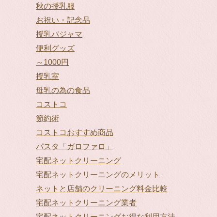
秋の授乳服
お祝い・記念品
授乳パジャマ
便利グッズ
～1000円
授乳室
母乳の為の食品
コストコ
節約術
コストコおすすめ商品
パスタ「ガロファロ」
宅配ネットクリーニング
宅配ネットクリーニングのメリット
ネットと店舗のクリーニング料金比較
宅配ネットクリーニング業者
宅配ネットクリーニングお得な利用方法