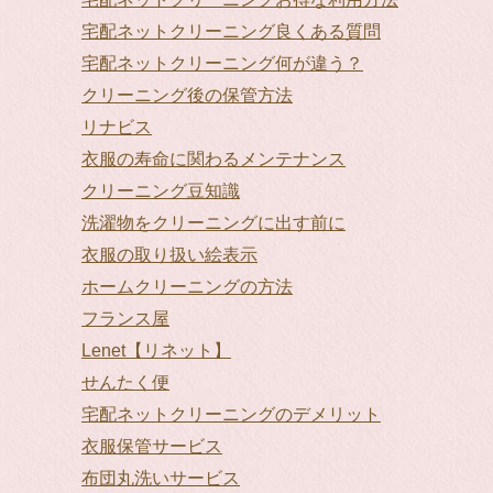
宅配ネットクリーニング良くある質問
宅配ネットクリーニング何が違う？
クリーニング後の保管方法
リナビス
衣服の寿命に関わるメンテナンス
クリーニング豆知識
洗濯物をクリーニングに出す前に
衣服の取り扱い絵表示
ホームクリーニングの方法
フランス屋
Lenet【リネット】
せんたく便
宅配ネットクリーニングのデメリット
衣服保管サービス
布団丸洗いサービス