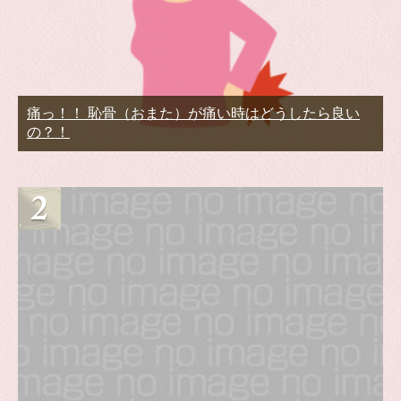
痛っ！！ 恥骨（おまた）が痛い時はどうしたら良い
の？！