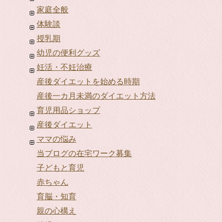
家庭全般
体験談
授乳期
幼児の便利グッズ
妊活・不妊治療
産後ダイエットを始める時期
産後一カ月未満のダイエット方法
育児用品ショップ
産後ダイエット
ママの悩み
当ブログの在宅ワーク募集
子どもと育児
赤ちゃん
育脳・知育
親の心構え