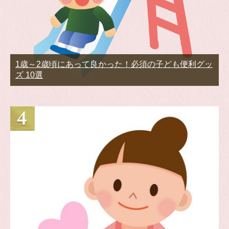
1歳～2歳頃にあって良かった！必須の子ども便利グッ
ズ 10選