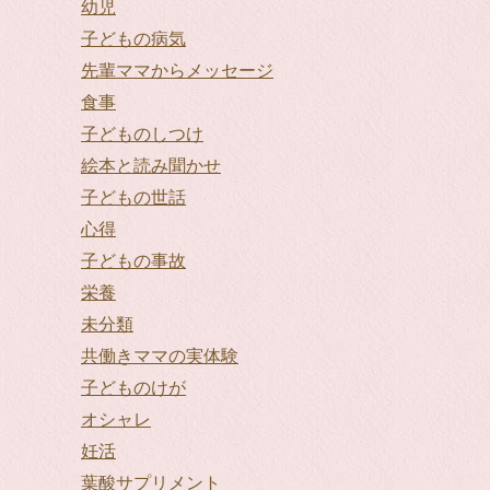
幼児
子どもの病気
先輩ママからメッセージ
食事
子どものしつけ
絵本と読み聞かせ
子どもの世話
心得
子どもの事故
栄養
未分類
共働きママの実体験
子どものけが
オシャレ
妊活
葉酸サプリメント