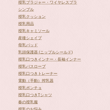
授乳ブラジャー・ワイヤレスブラ
シンプル
授乳クッション
授乳用品
授乳キャミソール
産後シェイプ
母乳パッド
乳頭保護器 (ニップルシールド)
授乳口つきインナー・長袖インナー
授乳バスローブ
授乳口つきトレーナー
電動（手動）搾乳器
授乳ポンチョ
授乳口つきTシャツ
春の授乳服
授乳のお悩み