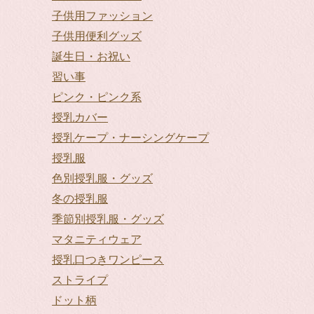
子供用ファッション
子供用便利グッズ
誕生日・お祝い
習い事
ピンク・ピンク系
授乳カバー
授乳ケープ・ナーシングケープ
授乳服
色別授乳服・グッズ
冬の授乳服
季節別授乳服・グッズ
マタニティウェア
授乳口つきワンピース
ストライプ
ドット柄