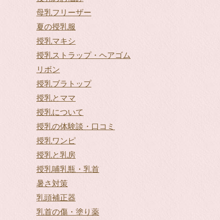
母乳フリーザー
夏の授乳服
授乳マキシ
授乳ストラップ・ヘアゴム
リボン
授乳ブラトップ
授乳とママ
授乳について
授乳の体験談・口コミ
授乳ワンピ
授乳と乳房
授乳哺乳瓶・乳首
暑さ対策
乳頭補正器
乳首の傷・塗り薬