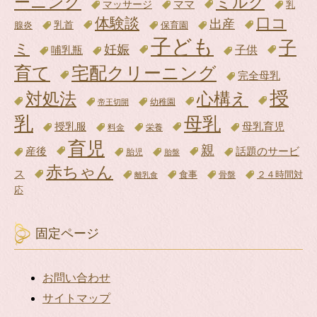
ーニング
ミルク
ママ
マッサージ
乳
体験談
口コ
出産
腺炎
乳首
保育園
子ども
子
ミ
妊娠
子供
哺乳瓶
育て
宅配クリーニング
完全母乳
授
対処法
心構え
帝王切開
幼稚園
乳
母乳
母乳育児
授乳服
料金
栄養
育児
親
話題のサービ
産後
胎児
胎盤
赤ちゃん
ス
食事
骨盤
２４時間対
離乳食
応
固定ページ
お問い合わせ
サイトマップ