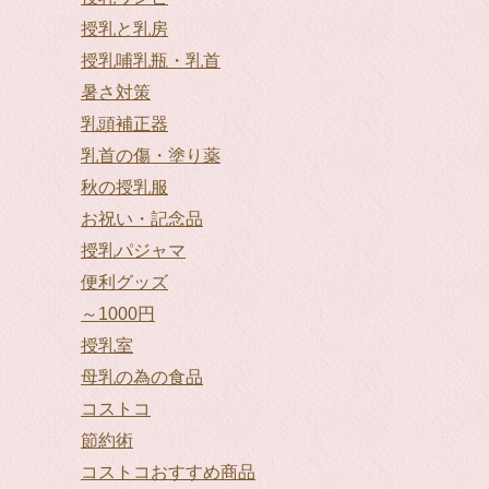
授乳と乳房
授乳哺乳瓶・乳首
暑さ対策
乳頭補正器
乳首の傷・塗り薬
秋の授乳服
お祝い・記念品
授乳パジャマ
便利グッズ
～1000円
授乳室
母乳の為の食品
コストコ
節約術
コストコおすすめ商品