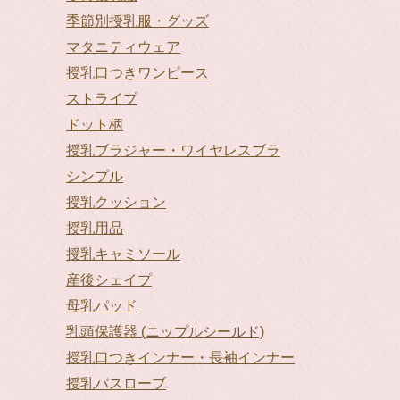
季節別授乳服・グッズ
マタニティウェア
授乳口つきワンピース
ストライプ
ドット柄
授乳ブラジャー・ワイヤレスブラ
シンプル
授乳クッション
授乳用品
授乳キャミソール
産後シェイプ
母乳パッド
乳頭保護器 (ニップルシールド)
授乳口つきインナー・長袖インナー
授乳バスローブ