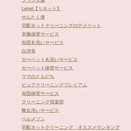
フランス屋
Lenet【リネット】
せんたく便
宅配ネットクリーニングのデメリット
衣服保管サービス
布団丸洗いサービス
白洋舎
カーペット丸洗いサービス
カーペット保管サービス
ママのともだち
ピュアクリーニングプレミアム
布団保管サービス
クリーニング倶楽部
靴丸洗いサービス
ベルメゾン
宅配ネットクリーニング オススメランキング