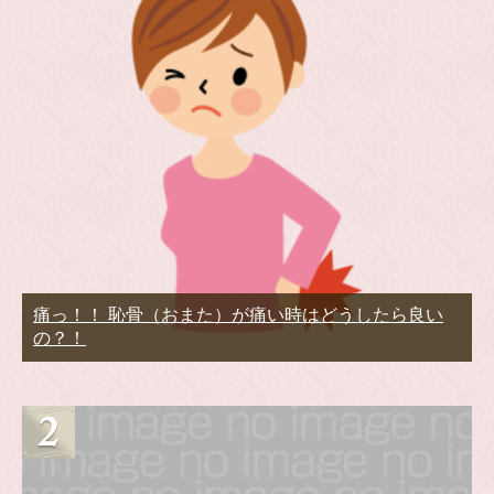
痛っ！！ 恥骨（おまた）が痛い時はどうしたら良い
の？！