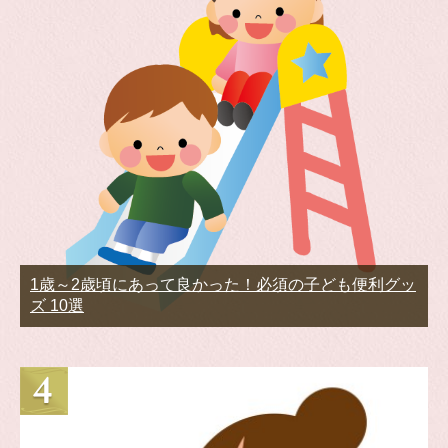
1歳～2歳頃にあって良かった！必須の子ども便利グッ
ズ 10選