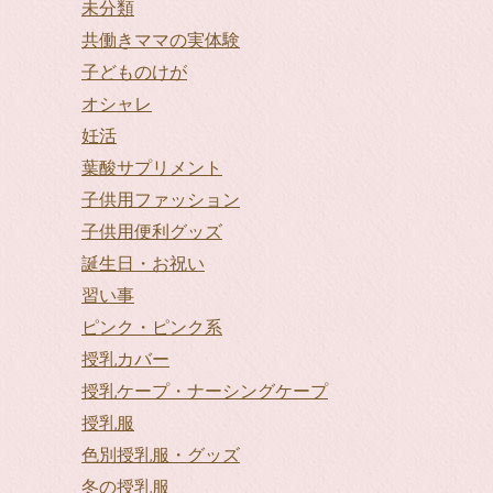
未分類
共働きママの実体験
子どものけが
オシャレ
妊活
葉酸サプリメント
子供用ファッション
子供用便利グッズ
誕生日・お祝い
習い事
ピンク・ピンク系
授乳カバー
授乳ケープ・ナーシングケープ
授乳服
色別授乳服・グッズ
冬の授乳服