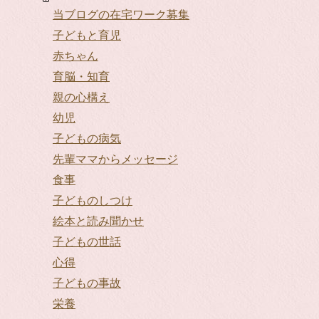
当ブログの在宅ワーク募集
子どもと育児
赤ちゃん
育脳・知育
親の心構え
幼児
子どもの病気
先輩ママからメッセージ
食事
子どものしつけ
絵本と読み聞かせ
子どもの世話
心得
子どもの事故
栄養