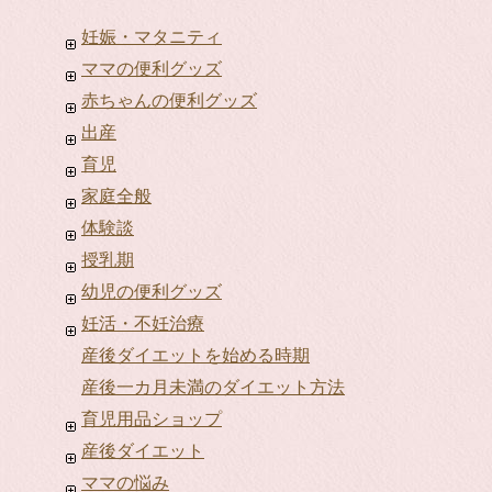
妊娠・マタニティ
ママの便利グッズ
赤ちゃんの便利グッズ
出産
育児
家庭全般
体験談
授乳期
幼児の便利グッズ
妊活・不妊治療
産後ダイエットを始める時期
産後一カ月未満のダイエット方法
育児用品ショップ
産後ダイエット
ママの悩み