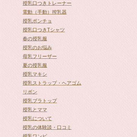
授乳口つきトレーナー
電動（手動）搾乳器
授乳ポンチョ
授乳口つきTシャツ
春の授乳服
授乳のお悩み
母乳フリーザー
夏の授乳服
授乳マキシ
授乳ストラップ・ヘアゴム
リボン
授乳ブラトップ
授乳とママ
授乳について
授乳の体験談・口コミ
授乳ワンピ