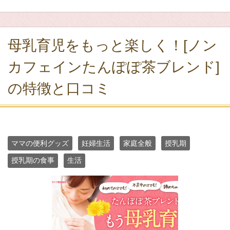
母乳育児をもっと楽しく！[ノン
カフェインたんぽぽ茶ブレンド]
の特徴と口コミ
ママの便利グッズ
妊婦生活
家庭全般
授乳期
授乳期の食事
生活