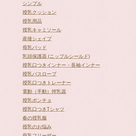
シンプル
授乳クッション
授乳用品
授乳キャミソール
産後シェイプ
母乳パッド
乳頭保護器 (ニップルシールド)
授乳口つきインナー・長袖インナー
授乳バスローブ
授乳口つきトレーナー
電動（手動）搾乳器
授乳ポンチョ
授乳口つきTシャツ
春の授乳服
授乳のお悩み
母乳フリーザー