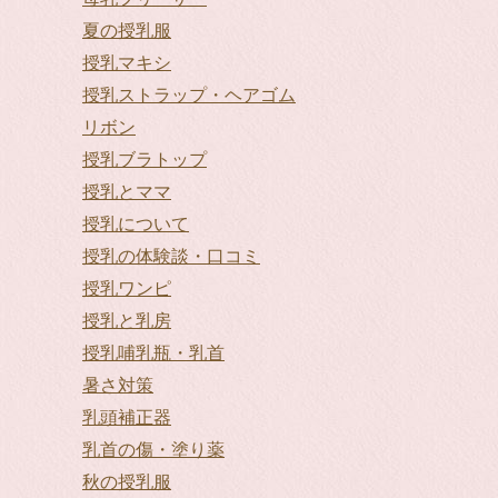
夏の授乳服
授乳マキシ
授乳ストラップ・ヘアゴム
リボン
授乳ブラトップ
授乳とママ
授乳について
授乳の体験談・口コミ
授乳ワンピ
授乳と乳房
授乳哺乳瓶・乳首
暑さ対策
乳頭補正器
乳首の傷・塗り薬
秋の授乳服