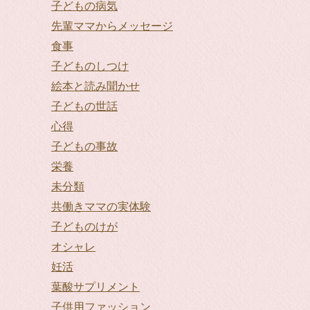
子どもの病気
先輩ママからメッセージ
食事
子どものしつけ
絵本と読み聞かせ
子どもの世話
心得
子どもの事故
栄養
未分類
共働きママの実体験
子どものけが
オシャレ
妊活
葉酸サプリメント
子供用ファッション