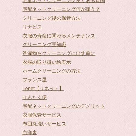
宅配ネットクリーニング良くある質問
宅配ネットクリーニング何が違う？
クリーニング後の保管方法
リナビス
衣服の寿命に関わるメンテナンス
クリーニング豆知識
洗濯物をクリーニングに出す前に
衣服の取り扱い絵表示
ホームクリーニングの方法
フランス屋
Lenet【リネット】
せんたく便
宅配ネットクリーニングのデメリット
衣服保管サービス
布団丸洗いサービス
白洋舎