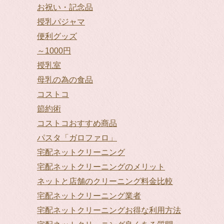
お祝い・記念品
授乳パジャマ
便利グッズ
～1000円
授乳室
母乳の為の食品
コストコ
節約術
コストコおすすめ商品
パスタ「ガロファロ」
宅配ネットクリーニング
宅配ネットクリーニングのメリット
ネットと店舗のクリーニング料金比較
宅配ネットクリーニング業者
宅配ネットクリーニングお得な利用方法