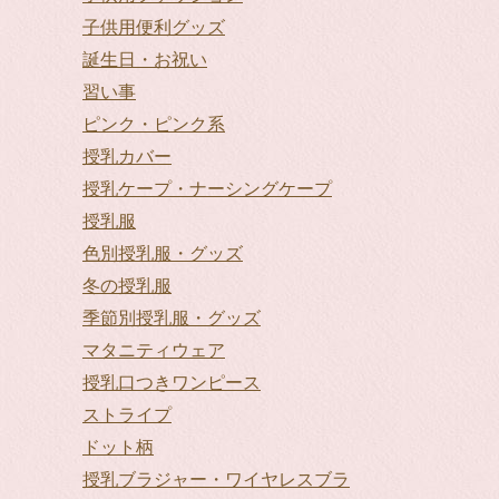
子供用便利グッズ
誕生日・お祝い
習い事
ピンク・ピンク系
授乳カバー
授乳ケープ・ナーシングケープ
授乳服
色別授乳服・グッズ
冬の授乳服
季節別授乳服・グッズ
マタニティウェア
授乳口つきワンピース
ストライプ
ドット柄
授乳ブラジャー・ワイヤレスブラ