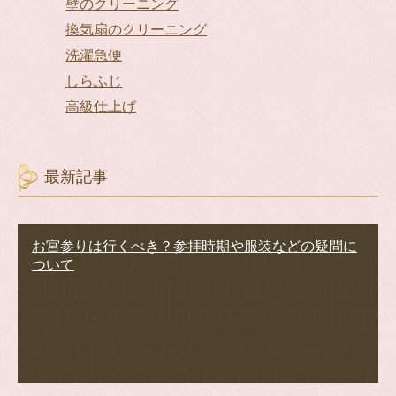
壁のクリーニング
換気扇のクリーニング
洗濯急便
しらふじ
高級仕上げ
最新記事
お宮参りは行くべき？参拝時期や服装などの疑問に
ついて