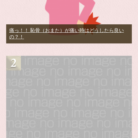
痛っ！！ 恥骨（おまた）が痛い時はどうしたら良い
の？！