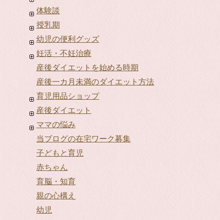
体験談
授乳期
幼児の便利グッズ
妊活・不妊治療
産後ダイエットを始める時期
産後一カ月未満のダイエット方法
育児用品ショップ
産後ダイエット
ママの悩み
当ブログの在宅ワーク募集
子どもと育児
赤ちゃん
育脳・知育
親の心構え
幼児