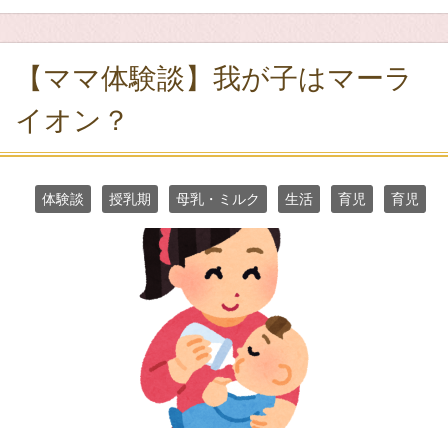
【ママ体験談】我が子はマーラ
イオン？
体験談
授乳期
母乳・ミルク
生活
育児
育児