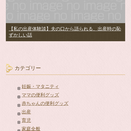
【私の出産体験談】夫の口から語られる、出産時の恥
ずかしい話
カテゴリー
妊娠・マタニティ
ママの便利グッズ
赤ちゃんの便利グッズ
出産
育児
家庭全般