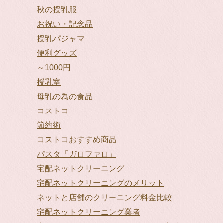
秋の授乳服
お祝い・記念品
授乳パジャマ
便利グッズ
～1000円
授乳室
母乳の為の食品
コストコ
節約術
コストコおすすめ商品
パスタ「ガロファロ」
宅配ネットクリーニング
宅配ネットクリーニングのメリット
ネットと店舗のクリーニング料金比較
宅配ネットクリーニング業者