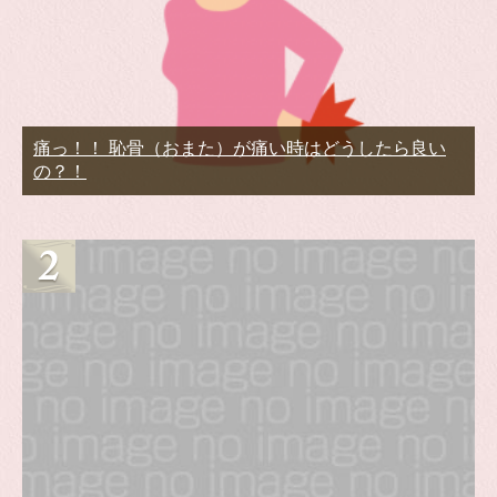
痛っ！！ 恥骨（おまた）が痛い時はどうしたら良い
の？！