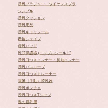
授乳ブラジャー・ワイヤレスブラ
シンプル
授乳クッション
授乳用品
授乳キャミソール
産後シェイプ
母乳パッド
乳頭保護器 (ニップルシールド)
授乳口つきインナー・長袖インナー
授乳バスローブ
授乳口つきトレーナー
電動（手動）搾乳器
授乳ポンチョ
授乳口つきTシャツ
春の授乳服