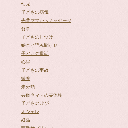
幼児
子どもの病気
先輩ママからメッセージ
食事
子どものしつけ
絵本と読み聞かせ
子どもの世話
心得
子どもの事故
栄養
未分類
共働きママの実体験
子どものけが
オシャレ
妊活