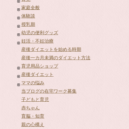
家庭全般
体験談
授乳期
幼児の便利グッズ
妊活・不妊治療
産後ダイエットを始める時期
産後一カ月未満のダイエット方法
育児用品ショップ
産後ダイエット
ママの悩み
当ブログの在宅ワーク募集
子どもと育児
赤ちゃん
育脳・知育
親の心構え