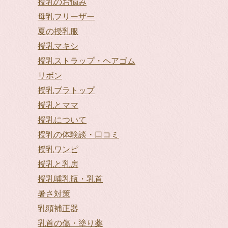
授乳のお悩み
母乳フリーザー
夏の授乳服
授乳マキシ
授乳ストラップ・ヘアゴム
リボン
授乳ブラトップ
授乳とママ
授乳について
授乳の体験談・口コミ
授乳ワンピ
授乳と乳房
授乳哺乳瓶・乳首
暑さ対策
乳頭補正器
乳首の傷・塗り薬