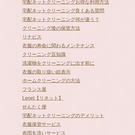
宅配ネットクリーニングお得な利用方法
宅配ネットクリーニング良くある質問
宅配ネットクリーニング何が違う？
クリーニング後の保管方法
リナビス
衣服の寿命に関わるメンテナンス
クリーニング豆知識
洗濯物をクリーニングに出す前に
衣服の取り扱い絵表示
ホームクリーニングの方法
フランス屋
Lenet【リネット】
せんたく便
宅配ネットクリーニングのデメリット
衣服保管サービス
布団丸洗いサービス