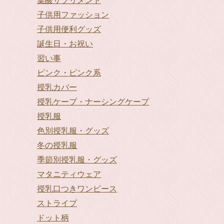
葉酸サプリメント
子供用ファッション
子供用便利グッズ
誕生日・お祝い
習い事
ピンク・ピンク系
授乳カバー
授乳ケープ・ナーシングケープ
授乳服
色別授乳服・グッズ
冬の授乳服
季節別授乳服・グッズ
マタニティウェア
授乳口つきワンピース
ストライプ
ドット柄