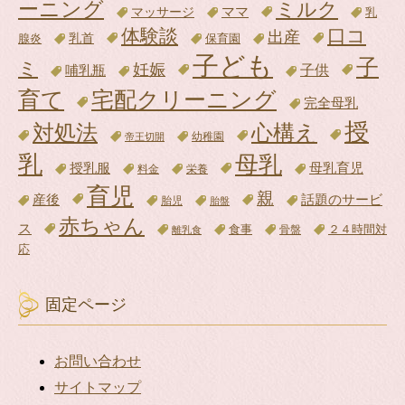
ーニング
ミルク
ママ
マッサージ
乳
体験談
口コ
出産
腺炎
乳首
保育園
子ども
子
ミ
妊娠
子供
哺乳瓶
育て
宅配クリーニング
完全母乳
授
対処法
心構え
帝王切開
幼稚園
乳
母乳
母乳育児
授乳服
料金
栄養
育児
親
話題のサービ
産後
胎児
胎盤
赤ちゃん
ス
食事
骨盤
２４時間対
離乳食
応
固定ページ
お問い合わせ
サイトマップ