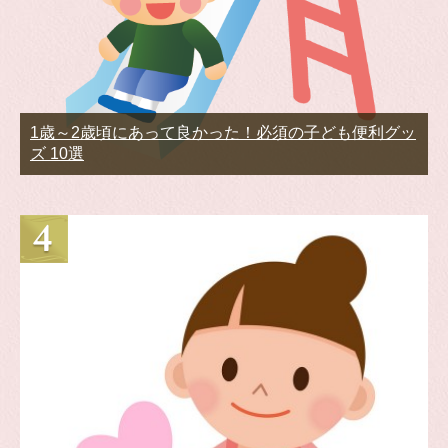
1歳～2歳頃にあって良かった！必須の子ども便利グッ
ズ 10選