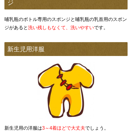
ジ
哺乳瓶のボトル専用のスポンジと哺乳瓶の乳首用のスポン
ジがあると
洗い残しもなくて、洗いやすい
です。
新生児用洋服
新生児用の洋服は
3～4着ほどで大丈夫
でしょう。