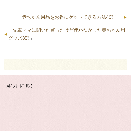
「
赤ちゃん用品をお得にゲットできる方法4選！
」
「
先輩ママに聞いた買ったけど使わなかった赤ちゃん用
グッズ8選
」
ｽﾎﾟﾝｻｰﾄﾞ ﾘﾝｸ