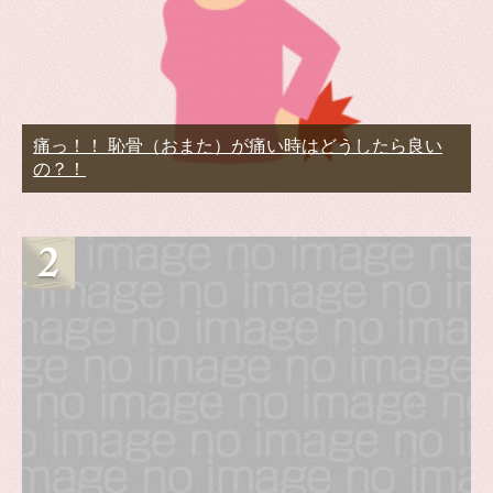
痛っ！！ 恥骨（おまた）が痛い時はどうしたら良い
の？！