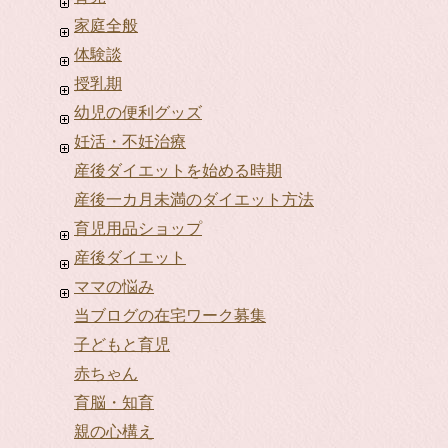
家庭全般
体験談
授乳期
幼児の便利グッズ
妊活・不妊治療
産後ダイエットを始める時期
産後一カ月未満のダイエット方法
育児用品ショップ
産後ダイエット
ママの悩み
当ブログの在宅ワーク募集
子どもと育児
赤ちゃん
育脳・知育
親の心構え