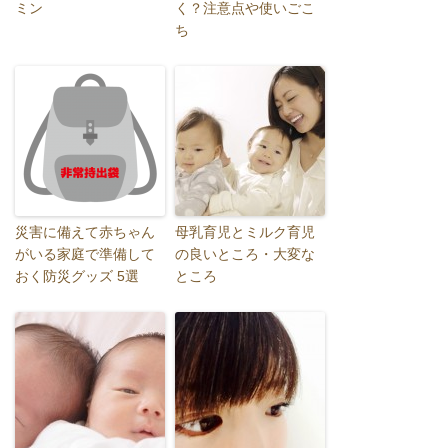
ミン
く？注意点や使いごこ
ち
災害に備えて赤ちゃん
母乳育児とミルク育児
がいる家庭で準備して
の良いところ・大変な
おく防災グッズ 5選
ところ