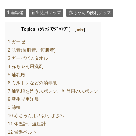
出産準備
新生児用グッズ
赤ちゃんの便利グッズ
Topics（ｸﾘｯｸでｼﾞｬﾝﾌﾟ）
[
hide
]
1
ガーゼ
2
肌着(長肌着、短肌着)
3
ガーゼバスタオル
4
赤ちゃん用洗剤
5
哺乳瓶
6
ミルトンなどの消毒液
7
哺乳瓶を洗うスポンジ、乳首用のスポンジ
8
新生児用洋服
9
綿棒
10
赤ちゃん用爪切りばさみ
11
体温計、温度計
12
骨盤ベルト