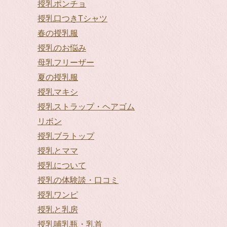
授乳ポンチョ
授乳口つきTシャツ
春の授乳服
授乳のお悩み
母乳フリーザー
夏の授乳服
授乳マキシ
授乳ストラップ・ヘアゴム
リボン
授乳ブラトップ
授乳とママ
授乳について
授乳の体験談・口コミ
授乳ワンピ
授乳と乳房
授乳哺乳瓶・乳首