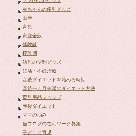
ママの便利グッズ
赤ちゃんの便利グッズ
出産
育児
家庭全般
体験談
授乳期
幼児の便利グッズ
妊活・不妊治療
産後ダイエットを始める時期
産後一カ月未満のダイエット方法
育児用品ショップ
産後ダイエット
ママの悩み
当ブログの在宅ワーク募集
子どもと育児