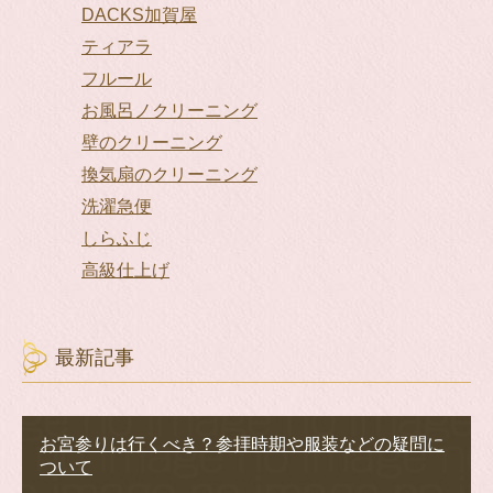
DACKS加賀屋
ティアラ
フルール
お風呂ノクリーニング
壁のクリーニング
換気扇のクリーニング
洗濯急便
しらふじ
高級仕上げ
最新記事
お宮参りは行くべき？参拝時期や服装などの疑問に
ついて