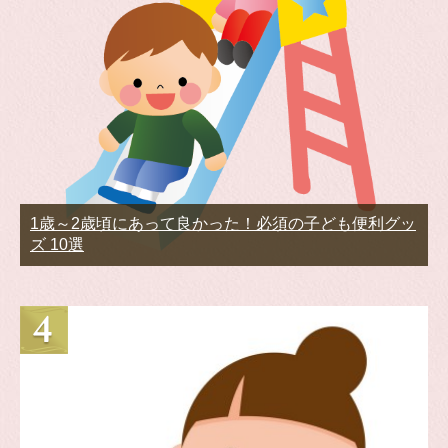
1歳～2歳頃にあって良かった！必須の子ども便利グッ
ズ 10選