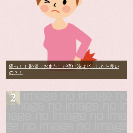
痛っ！！ 恥骨（おまた）が痛い時はどうしたら良い
の？！