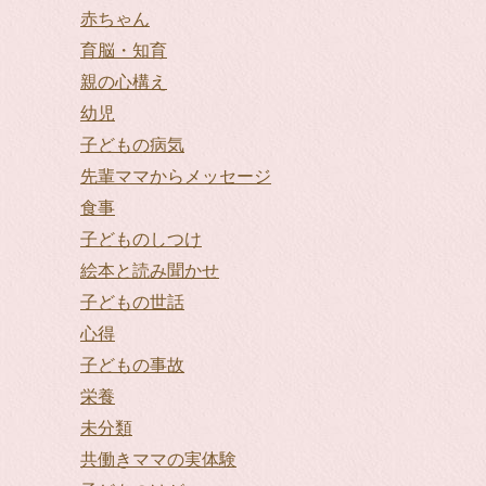
赤ちゃん
育脳・知育
親の心構え
幼児
子どもの病気
先輩ママからメッセージ
食事
子どものしつけ
絵本と読み聞かせ
子どもの世話
心得
子どもの事故
栄養
未分類
共働きママの実体験