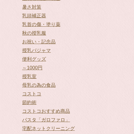
暑さ対策
乳頭補正器
乳首の傷・塗り薬
秋の授乳服
お祝い・記念品
授乳パジャマ
便利グッズ
～1000円
授乳室
母乳の為の食品
コストコ
節約術
コストコおすすめ商品
パスタ「ガロファロ」
宅配ネットクリーニング