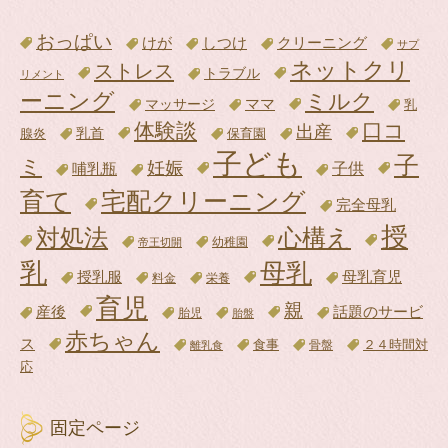
おっぱい
けが
クリーニング
しつけ
サプ
ネットクリ
ストレス
トラブル
リメント
ーニング
ミルク
ママ
マッサージ
乳
体験談
口コ
出産
腺炎
乳首
保育園
子ども
子
ミ
妊娠
子供
哺乳瓶
育て
宅配クリーニング
完全母乳
授
対処法
心構え
帝王切開
幼稚園
乳
母乳
母乳育児
授乳服
料金
栄養
育児
親
話題のサービ
産後
胎児
胎盤
赤ちゃん
ス
食事
骨盤
２４時間対
離乳食
応
固定ページ