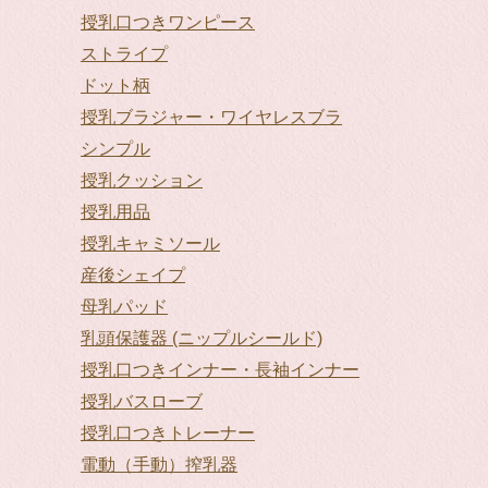
授乳口つきワンピース
ストライプ
ドット柄
授乳ブラジャー・ワイヤレスブラ
シンプル
授乳クッション
授乳用品
授乳キャミソール
産後シェイプ
母乳パッド
乳頭保護器 (ニップルシールド)
授乳口つきインナー・長袖インナー
授乳バスローブ
授乳口つきトレーナー
電動（手動）搾乳器