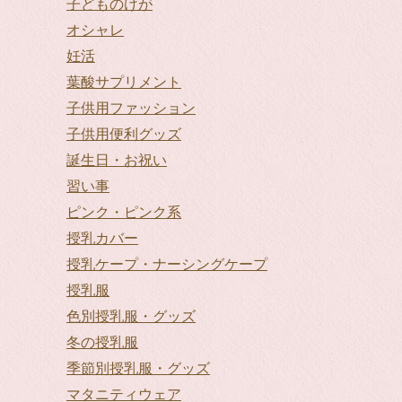
子どものけが
オシャレ
妊活
葉酸サプリメント
子供用ファッション
子供用便利グッズ
誕生日・お祝い
習い事
ピンク・ピンク系
授乳カバー
授乳ケープ・ナーシングケープ
授乳服
色別授乳服・グッズ
冬の授乳服
季節別授乳服・グッズ
マタニティウェア