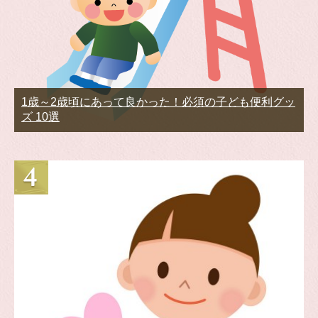
1歳～2歳頃にあって良かった！必須の子ども便利グッ
ズ 10選