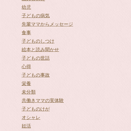
幼児
子どもの病気
先輩ママからメッセージ
食事
子どものしつけ
絵本と読み聞かせ
子どもの世話
心得
子どもの事故
栄養
未分類
共働きママの実体験
子どものけが
オシャレ
妊活