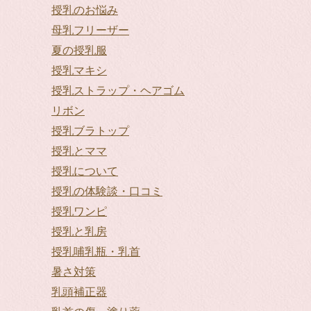
授乳のお悩み
母乳フリーザー
夏の授乳服
授乳マキシ
授乳ストラップ・ヘアゴム
リボン
授乳ブラトップ
授乳とママ
授乳について
授乳の体験談・口コミ
授乳ワンピ
授乳と乳房
授乳哺乳瓶・乳首
暑さ対策
乳頭補正器