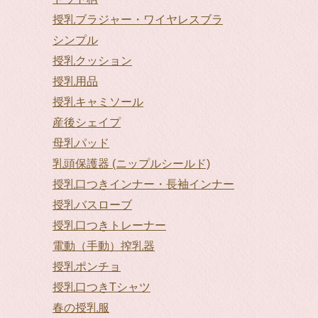
授乳ブラジャー・ワイヤレスブラ
シンプル
授乳クッション
授乳用品
授乳キャミソール
産後シェイプ
母乳パッド
乳頭保護器 (ニップルシールド)
授乳口つきインナー・長袖インナー
授乳バスローブ
授乳口つきトレーナー
電動（手動）搾乳器
授乳ポンチョ
授乳口つきTシャツ
春の授乳服