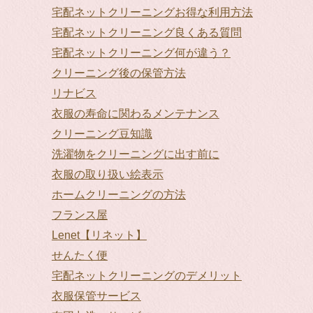
宅配ネットクリーニングお得な利用方法
宅配ネットクリーニング良くある質問
宅配ネットクリーニング何が違う？
クリーニング後の保管方法
リナビス
衣服の寿命に関わるメンテナンス
クリーニング豆知識
洗濯物をクリーニングに出す前に
衣服の取り扱い絵表示
ホームクリーニングの方法
フランス屋
Lenet【リネット】
せんたく便
宅配ネットクリーニングのデメリット
衣服保管サービス