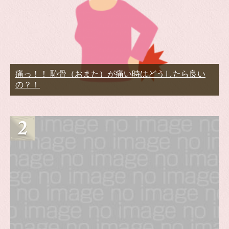
痛っ！！ 恥骨（おまた）が痛い時はどうしたら良い
の？！