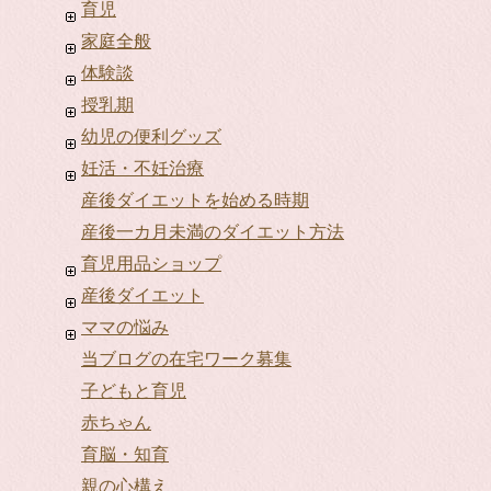
育児
家庭全般
体験談
授乳期
幼児の便利グッズ
妊活・不妊治療
産後ダイエットを始める時期
産後一カ月未満のダイエット方法
育児用品ショップ
産後ダイエット
ママの悩み
当ブログの在宅ワーク募集
子どもと育児
赤ちゃん
育脳・知育
親の心構え