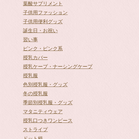
葉酸サプリメント
子供用ファッション
子供用便利グッズ
誕生日・お祝い
習い事
ピンク・ピンク系
授乳カバー
授乳ケープ・ナーシングケープ
授乳服
色別授乳服・グッズ
冬の授乳服
季節別授乳服・グッズ
マタニティウェア
授乳口つきワンピース
ストライプ
ドット柄