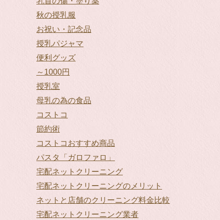
乳首の傷・塗り薬
秋の授乳服
お祝い・記念品
授乳パジャマ
便利グッズ
～1000円
授乳室
母乳の為の食品
コストコ
節約術
コストコおすすめ商品
パスタ「ガロファロ」
宅配ネットクリーニング
宅配ネットクリーニングのメリット
ネットと店舗のクリーニング料金比較
宅配ネットクリーニング業者