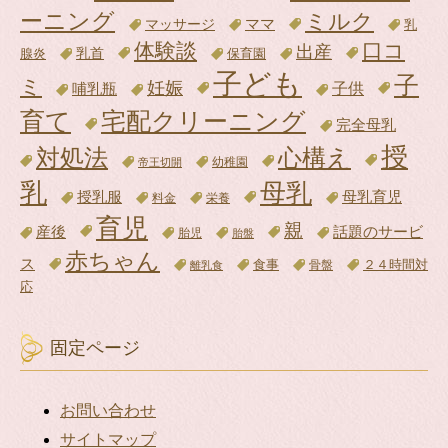
ーニング
ミルク
ママ
マッサージ
乳
体験談
口コ
出産
腺炎
乳首
保育園
子ども
子
ミ
妊娠
子供
哺乳瓶
育て
宅配クリーニング
完全母乳
授
対処法
心構え
帝王切開
幼稚園
乳
母乳
母乳育児
授乳服
料金
栄養
育児
親
話題のサービ
産後
胎児
胎盤
赤ちゃん
ス
食事
骨盤
２４時間対
離乳食
応
固定ページ
お問い合わせ
サイトマップ