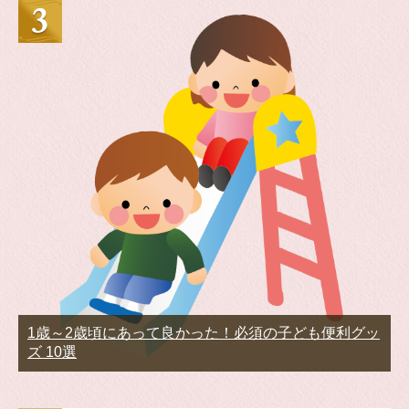
1歳～2歳頃にあって良かった！必須の子ども便利グッ
ズ 10選