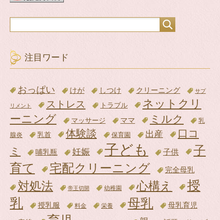
注目ワード
おっぱい
けが
クリーニング
しつけ
サプ
ネットクリ
ストレス
トラブル
リメント
ーニング
ミルク
ママ
マッサージ
乳
体験談
口コ
出産
腺炎
乳首
保育園
子ども
子
ミ
妊娠
子供
哺乳瓶
育て
宅配クリーニング
完全母乳
授
対処法
心構え
帝王切開
幼稚園
乳
母乳
母乳育児
授乳服
料金
栄養