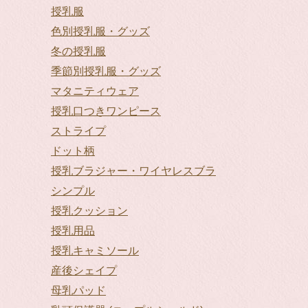
授乳服
色別授乳服・グッズ
冬の授乳服
季節別授乳服・グッズ
マタニティウェア
授乳口つきワンピース
ストライプ
ドット柄
授乳ブラジャー・ワイヤレスブラ
シンプル
授乳クッション
授乳用品
授乳キャミソール
産後シェイプ
母乳パッド