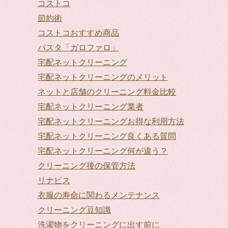
コストコ
節約術
コストコおすすめ商品
パスタ「ガロファロ」
宅配ネットクリーニング
宅配ネットクリーニングのメリット
ネットと店舗のクリーニング料金比較
宅配ネットクリーニング業者
宅配ネットクリーニングお得な利用方法
宅配ネットクリーニング良くある質問
宅配ネットクリーニング何が違う？
クリーニング後の保管方法
リナビス
衣服の寿命に関わるメンテナンス
クリーニング豆知識
洗濯物をクリーニングに出す前に