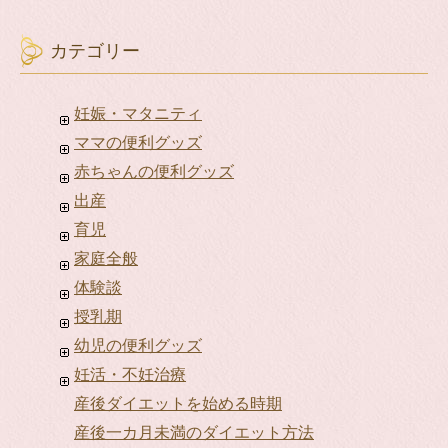
カテゴリー
妊娠・マタニティ
ママの便利グッズ
赤ちゃんの便利グッズ
出産
育児
家庭全般
体験談
授乳期
幼児の便利グッズ
妊活・不妊治療
産後ダイエットを始める時期
産後一カ月未満のダイエット方法