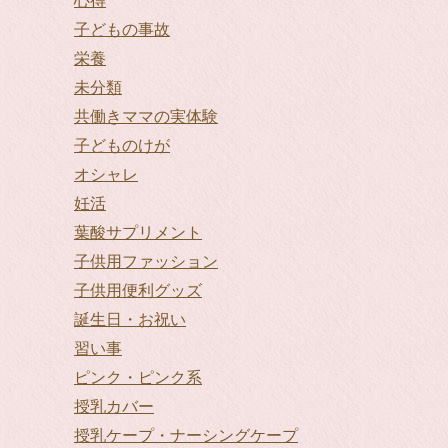
心得
子どもの事故
栄養
未分類
共働きママの実体験
子どものけが
オシャレ
妊活
葉酸サプリメント
子供用ファッション
子供用便利グッズ
誕生日・お祝い
習い事
ピンク・ピンク系
授乳カバー
授乳ケープ・ナーシングケープ