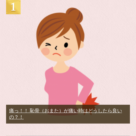
痛っ！！ 恥骨（おまた）が痛い時はどうしたら良い
の？！