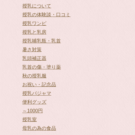
授乳について
授乳の体験談・口コミ
授乳ワンピ
授乳と乳房
授乳哺乳瓶・乳首
暑さ対策
乳頭補正器
乳首の傷・塗り薬
秋の授乳服
お祝い・記念品
授乳パジャマ
便利グッズ
～1000円
授乳室
母乳の為の食品