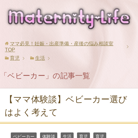
ママ必見！妊娠・出産準備・産後の悩み相談室
TOP
育児
生活
「ベビーカー」の記事一覧
【ママ体験談】ベビーカー選び
はよく考えて
ベビーカー
体験談
生活
育児
育児