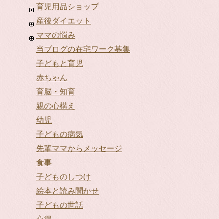
育児用品ショップ
産後ダイエット
ママの悩み
当ブログの在宅ワーク募集
子どもと育児
赤ちゃん
育脳・知育
親の心構え
幼児
子どもの病気
先輩ママからメッセージ
食事
子どものしつけ
絵本と読み聞かせ
子どもの世話