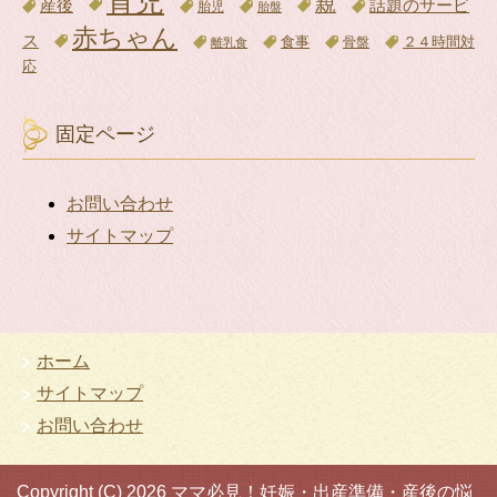
育児
親
話題のサービ
産後
胎児
胎盤
赤ちゃん
ス
食事
骨盤
２４時間対
離乳食
応
固定ページ
お問い合わせ
サイトマップ
ホーム
サイトマップ
お問い合わせ
Copyright (C) 2026 ママ必見！妊娠・出産準備・産後の悩