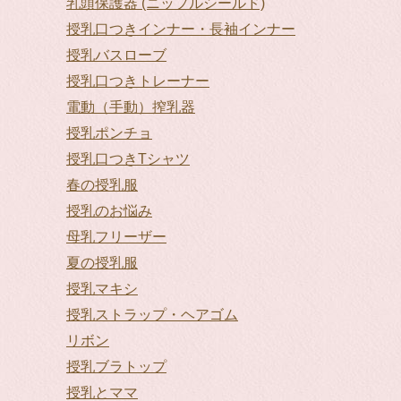
乳頭保護器 (ニップルシールド)
授乳口つきインナー・長袖インナー
授乳バスローブ
授乳口つきトレーナー
電動（手動）搾乳器
授乳ポンチョ
授乳口つきTシャツ
春の授乳服
授乳のお悩み
母乳フリーザー
夏の授乳服
授乳マキシ
授乳ストラップ・ヘアゴム
リボン
授乳ブラトップ
授乳とママ