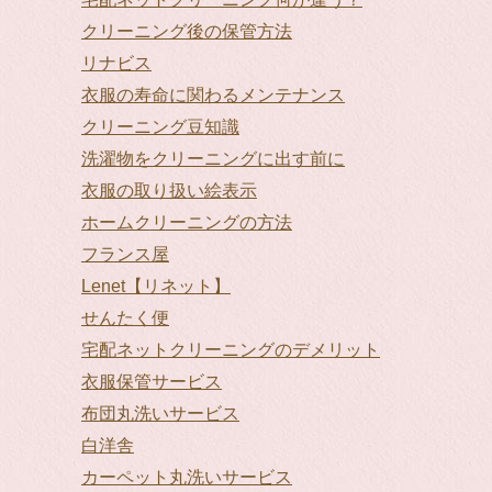
クリーニング後の保管方法
リナビス
衣服の寿命に関わるメンテナンス
クリーニング豆知識
洗濯物をクリーニングに出す前に
衣服の取り扱い絵表示
ホームクリーニングの方法
フランス屋
Lenet【リネット】
せんたく便
宅配ネットクリーニングのデメリット
衣服保管サービス
布団丸洗いサービス
白洋舎
カーペット丸洗いサービス