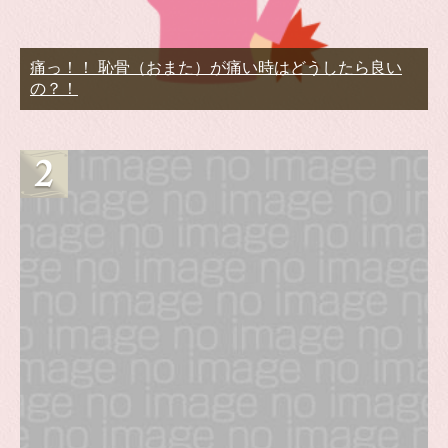
痛っ！！ 恥骨（おまた）が痛い時はどうしたら良い
の？！