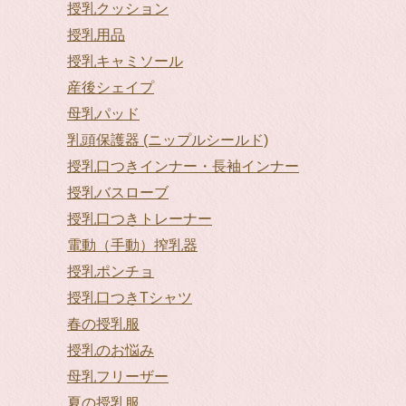
授乳クッション
授乳用品
授乳キャミソール
産後シェイプ
母乳パッド
乳頭保護器 (ニップルシールド)
授乳口つきインナー・長袖インナー
授乳バスローブ
授乳口つきトレーナー
電動（手動）搾乳器
授乳ポンチョ
授乳口つきTシャツ
春の授乳服
授乳のお悩み
母乳フリーザー
夏の授乳服