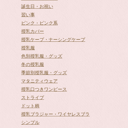
誕生日・お祝い
習い事
ピンク・ピンク系
授乳カバー
授乳ケープ・ナーシングケープ
授乳服
色別授乳服・グッズ
冬の授乳服
季節別授乳服・グッズ
マタニティウェア
授乳口つきワンピース
ストライプ
ドット柄
授乳ブラジャー・ワイヤレスブラ
シンプル