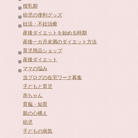
授乳期
幼児の便利グッズ
妊活・不妊治療
産後ダイエットを始める時期
産後一カ月未満のダイエット方法
育児用品ショップ
産後ダイエット
ママの悩み
当ブログの在宅ワーク募集
子どもと育児
赤ちゃん
育脳・知育
親の心構え
幼児
子どもの病気