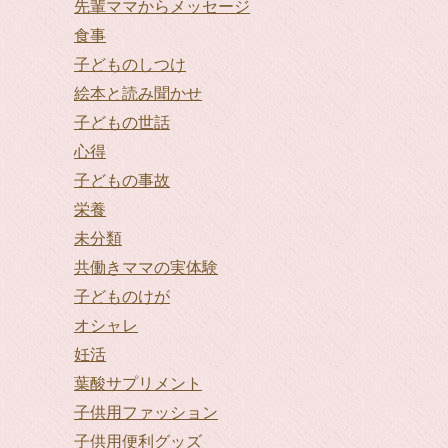
先輩ママからメッセージ
食事
子どものしつけ
絵本と読み聞かせ
子どもの世話
心得
子どもの事故
栄養
未分類
共働きママの実体験
子どものけが
オシャレ
妊活
葉酸サプリメント
子供用ファッション
子供用便利グッズ