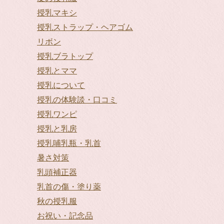
授乳マキシ
授乳ストラップ・ヘアゴム
リボン
授乳ブラトップ
授乳とママ
授乳について
授乳の体験談・口コミ
授乳ワンピ
授乳と乳房
授乳哺乳瓶・乳首
暑さ対策
乳頭補正器
乳首の傷・塗り薬
秋の授乳服
お祝い・記念品