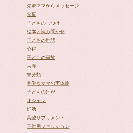
先輩ママからメッセージ
食事
子どものしつけ
絵本と読み聞かせ
子どもの世話
心得
子どもの事故
栄養
未分類
共働きママの実体験
子どものけが
オシャレ
妊活
葉酸サプリメント
子供用ファッション