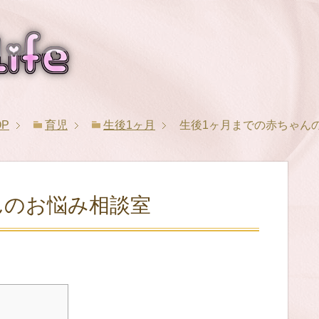
OP
育児
生後1ヶ月
生後1ヶ月までの赤ちゃん
んのお悩み相談室