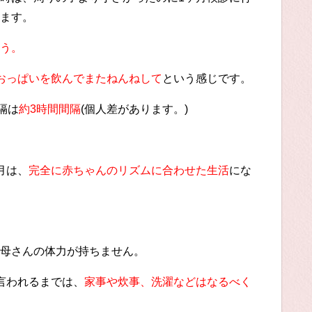
ます。
う。
おっぱいを飲んでまたねんねして
という感じです。
隔は
約3時間間隔
(個人差があります。)
月は、
完全に赤ちゃんのリズムに合わせた生活
にな
母さんの体力が持ちません。
言われるまでは、
家事や炊事、洗濯などはなるべく