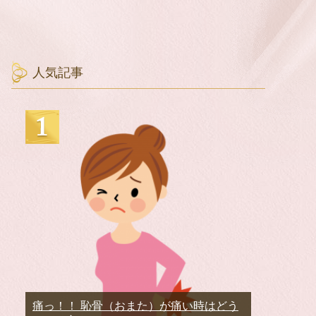
人気記事
痛っ！！ 恥骨（おまた）が痛い時はどう