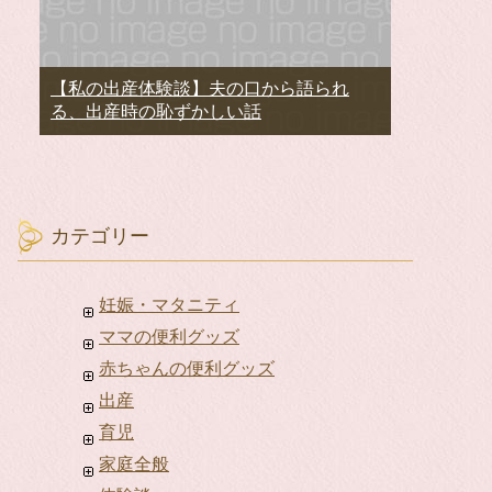
【私の出産体験談】夫の口から語られ
る、出産時の恥ずかしい話
カテゴリー
妊娠・マタニティ
ママの便利グッズ
赤ちゃんの便利グッズ
出産
育児
家庭全般