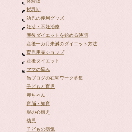
体験談
授乳期
幼児の便利グッズ
妊活・不妊治療
産後ダイエットを始める時期
産後一カ月未満のダイエット方法
育児用品ショップ
産後ダイエット
ママの悩み
当ブログの在宅ワーク募集
子どもと育児
赤ちゃん
育脳・知育
親の心構え
幼児
子どもの病気