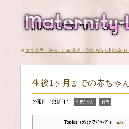
ママ必見！妊娠・出産準備・産後の悩み相談室
T
生後1ヶ月までの赤ちゃ
公開日 :
/ 更新日 :
生後1ヶ月
育児
Topics（ｸﾘｯｸでｼﾞｬﾝﾌﾟ）
[
hide
]