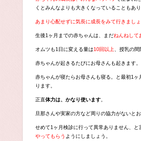
くとみんなよりも大きくなっていることもあり
あまり心配せずに気長に成長をみて行きましょ
生後1ヶ月までの赤ちゃんは、まだ
ねんねして
オムツも1日に変える量は
10回以上
、授乳の間
赤ちゃんが起きるたびにお母さんも起きます。
赤ちゃんが寝たらお母さんも寝る。と最初1ヶ
ります。
正直
体力は、かなり使います
。
旦那さんや実家の方など周りの協力がないとお
せめて1ヶ月検診に行って異常ありません、と
やってもらう
ようにしましょう。