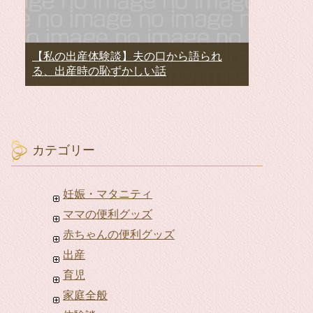
【私の出産体験談】夫の口から語られ
る、出産時の恥ずかしい話
カテゴリー
妊娠・マタニティ
ママの便利グッズ
赤ちゃんの便利グッズ
出産
育児
家庭全般