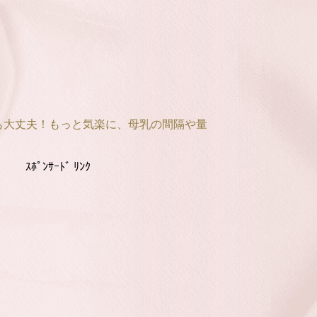
も大丈夫！もっと気楽に、母乳の間隔や量
ｽﾎﾟﾝｻｰﾄﾞ ﾘﾝｸ