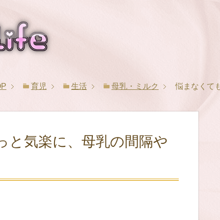
OP
育児
生活
母乳・ミルク
悩まなくて
っと気楽に、母乳の間隔や