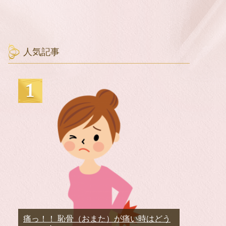
人気記事
痛っ！！ 恥骨（おまた）が痛い時はどう