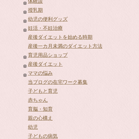
体験談
授乳期
幼児の便利グッズ
妊活・不妊治療
産後ダイエットを始める時期
産後一カ月未満のダイエット方法
育児用品ショップ
産後ダイエット
ママの悩み
当ブログの在宅ワーク募集
子どもと育児
赤ちゃん
育脳・知育
親の心構え
幼児
子どもの病気