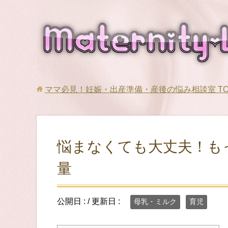
ママ必見！妊娠・出産準備・産後の悩み相談室
T
悩まなくても大丈夫！も
量
公開日 :
/ 更新日 :
母乳・ミルク
育児