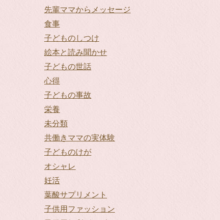
先輩ママからメッセージ
食事
子どものしつけ
絵本と読み聞かせ
子どもの世話
心得
子どもの事故
栄養
未分類
共働きママの実体験
子どものけが
オシャレ
妊活
葉酸サプリメント
子供用ファッション