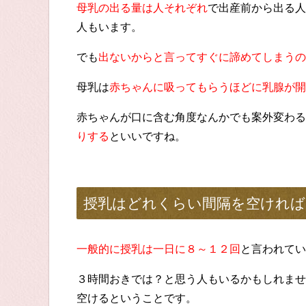
母乳の出る量は人それぞれ
で出産前から出る人
人もいます。
でも
出ないからと言ってすぐに諦めてしまうの
母乳は
赤ちゃんに吸ってもらうほどに乳腺が開
赤ちゃんが口に含む角度なんかでも案外変わる
りする
といいですね。
授乳はどれくらい間隔を空ければ
一般的に授乳は一日に８～１２回
と言われてい
３時間おきでは？と思う人もいるかもしれませ
空けるということです。