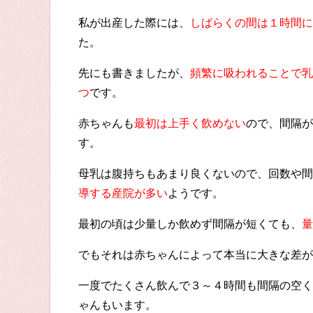
私が出産した際には、
しばらくの間は１時間に
た。
先にも書きましたが、
頻繁に吸われることで乳
つ
です。
赤ちゃんも
最初は上手く飲めない
ので、間隔が
す。
母乳は腹持ちもあまり良くないので、回数や間
導する産院が多い
ようです。
最初の頃は少量しか飲めず間隔が短くても、
量
でもそれは赤ちゃんによって本当に大きな差が
一度でたくさん飲んで３～４時間も間隔の空く
ゃんもいます。