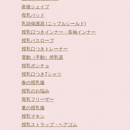
産後シェイプ
母乳パッド
乳頭保護器 (ニップルシールド)
授乳口つきインナー・長袖インナー
授乳バスローブ
授乳口つきトレーナー
電動（手動）搾乳器
授乳ポンチョ
授乳口つきTシャツ
春の授乳服
授乳のお悩み
母乳フリーザー
夏の授乳服
授乳マキシ
授乳ストラップ・ヘアゴム