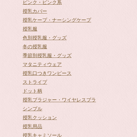
ピンク・ピンク系
授乳カバー
授乳ケープ・ナーシングケープ
授乳服
色別授乳服・グッズ
冬の授乳服
季節別授乳服・グッズ
マタニティウェア
授乳口つきワンピース
ストライプ
ドット柄
授乳ブラジャー・ワイヤレスブラ
シンプル
授乳クッション
授乳用品
授乳キャミソール