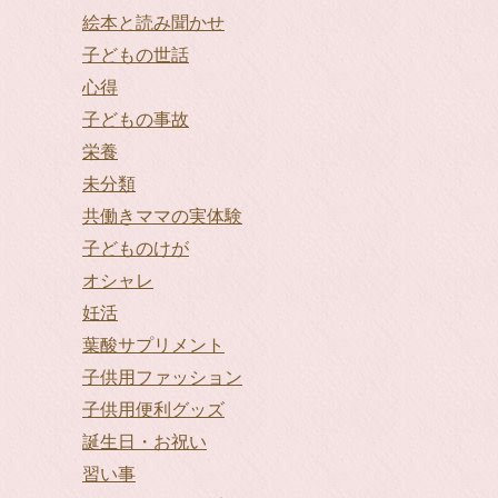
絵本と読み聞かせ
子どもの世話
心得
子どもの事故
栄養
未分類
共働きママの実体験
子どものけが
オシャレ
妊活
葉酸サプリメント
子供用ファッション
子供用便利グッズ
誕生日・お祝い
習い事