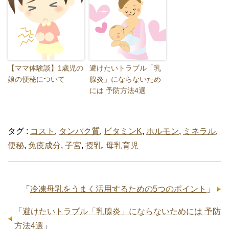
【ママ体験談】1歳児の
避けたいトラブル「乳
娘の便秘について
腺炎」にならないため
には 予防方法4選
タグ :
コスト
,
タンパク質
,
ビタミンK
,
ホルモン
,
ミネラル
,
便秘
,
免疫成分
,
子宮
,
授乳
,
母乳育児
「
冷凍母乳をうまく活用するための5つのポイント
」
「
避けたいトラブル「乳腺炎」にならないためには 予防
方法4選
」