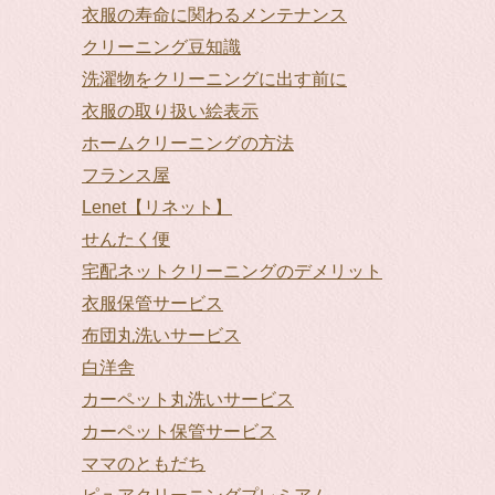
衣服の寿命に関わるメンテナンス
クリーニング豆知識
洗濯物をクリーニングに出す前に
衣服の取り扱い絵表示
ホームクリーニングの方法
フランス屋
Lenet【リネット】
せんたく便
宅配ネットクリーニングのデメリット
衣服保管サービス
布団丸洗いサービス
白洋舎
カーペット丸洗いサービス
カーペット保管サービス
ママのともだち