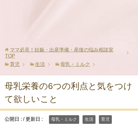
ママ必見！妊娠・出産準備・産後の悩み相談室
TOP
育児
生活
母乳・ミルク
母乳栄養の6つの利点と気をつけ
て欲しいこと
公開日 :
/ 更新日 :
母乳・ミルク
生活
育児