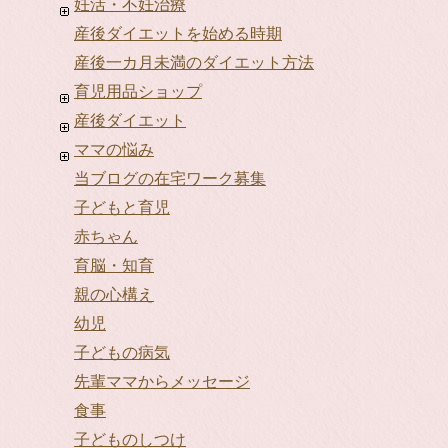
妊活・不妊治療
産後ダイエットを始める時期
産後一カ月未満のダイエット方法
育児用品ショップ
産後ダイエット
ママの悩み
当ブログの在宅ワーク募集
子どもと育児
赤ちゃん
育脳・知育
親の心構え
幼児
子どもの病気
先輩ママからメッセージ
食事
子どものしつけ