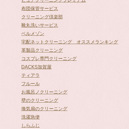
ピュアクリーニングプレミアム
布団保管サービス
クリーニング倶楽部
靴丸洗いサービス
ベルメゾン
宅配ネットクリーニング オススメランキング
革製品クリーニング
コスプレ専門クリーニング
DACKS加賀屋
ティアラ
フルール
お風呂ノクリーニング
壁のクリーニング
換気扇のクリーニング
洗濯急便
しらふじ