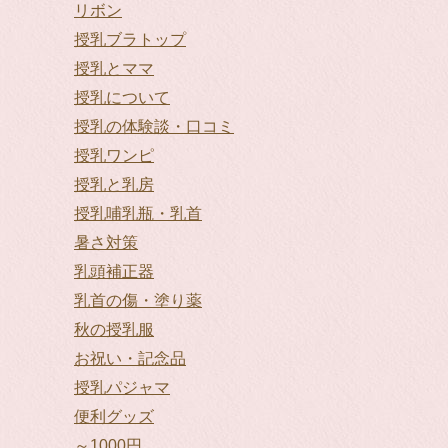
リボン
授乳ブラトップ
授乳とママ
授乳について
授乳の体験談・口コミ
授乳ワンピ
授乳と乳房
授乳哺乳瓶・乳首
暑さ対策
乳頭補正器
乳首の傷・塗り薬
秋の授乳服
お祝い・記念品
授乳パジャマ
便利グッズ
～1000円