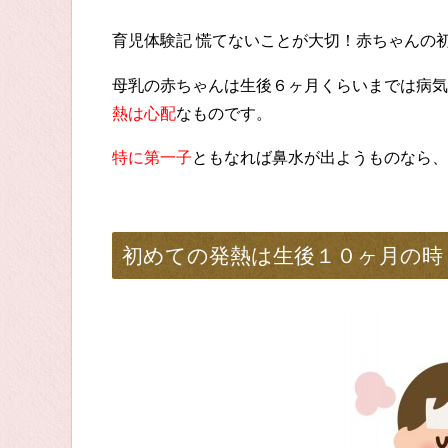
育児体験記 慌てないことが大切！赤ちゃんの
母乳の赤ちゃんは生後６ヶ月くらいまでは病気
熱は心配
なものです。
特に第一子
ともなれば鼻水が出ようものなら、
初めての発熱は生後１０ヶ月の時