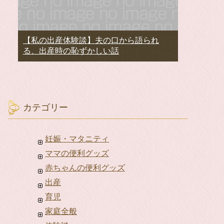
【私の出産体験談】夫の口から語られ
る、出産時の恥ずかしい話
カテゴリー
妊娠・マタニティ
ママの便利グッズ
赤ちゃんの便利グッズ
出産
育児
家庭全般