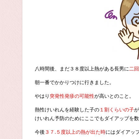
八時間後、まだ３８度以上熱がある長男に
二回
朝一番でかかりつけに行きました。
やはり
突発性発疹の可能性
が高いとのこと。
熱性けいれんを経験した子の
１割くらいの子
が
けいれん予防のためにここでもダイアップを数
今後
３７.５度以上の熱が出た時
にはダイアッ