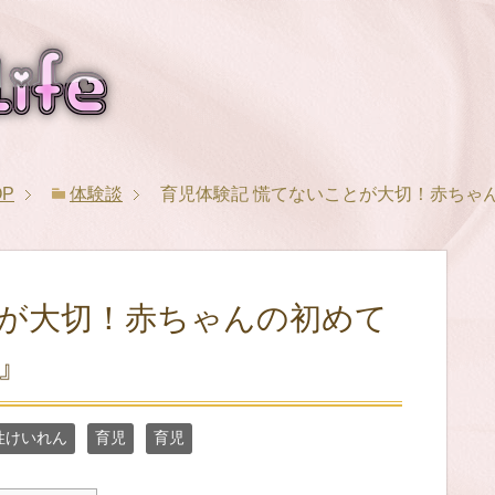
OP
体験談
育児体験記 慌てないことが大切！赤ちゃ
とが大切！赤ちゃんの初めて
』
性けいれん
育児
育児