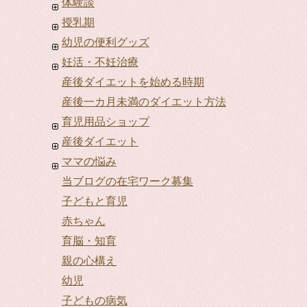
体験談
授乳期
幼児の便利グッズ
妊活・不妊治療
産後ダイエットを始める時期
産後一カ月未満のダイエット方法
育児用品ショップ
産後ダイエット
ママの悩み
当ブログの在宅ワーク募集
子どもと育児
赤ちゃん
育脳・知育
親の心構え
幼児
子どもの病気