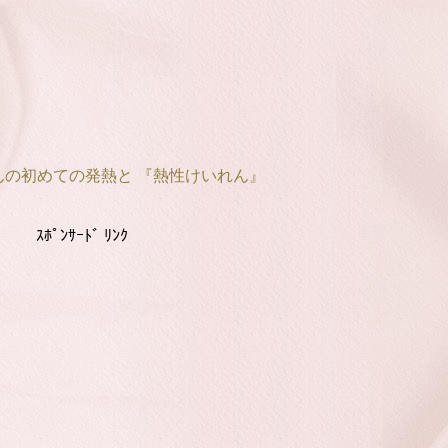
んの初めての発熱と 『熱性けいれん』
ｽﾎﾟﾝｻｰﾄﾞ ﾘﾝｸ