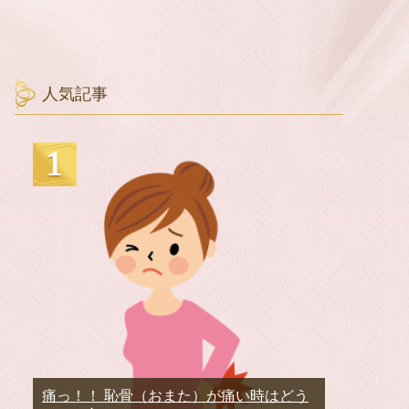
人気記事
痛っ！！ 恥骨（おまた）が痛い時はどう