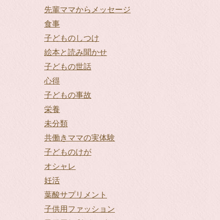
先輩ママからメッセージ
食事
子どものしつけ
絵本と読み聞かせ
子どもの世話
心得
子どもの事故
栄養
未分類
共働きママの実体験
子どものけが
オシャレ
妊活
葉酸サプリメント
子供用ファッション