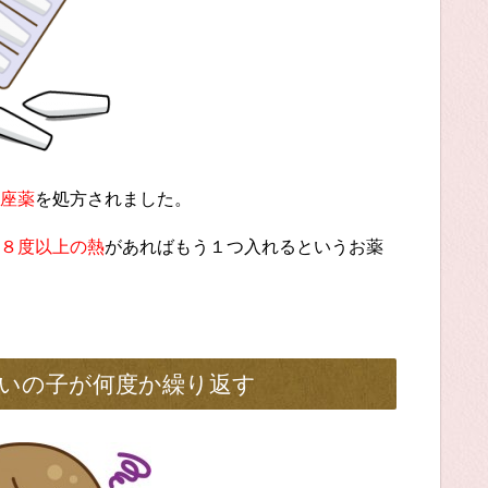
座薬
を処方されました。
８度以上の熱
があればもう１つ入れるというお薬
いの子が何度か繰り返す