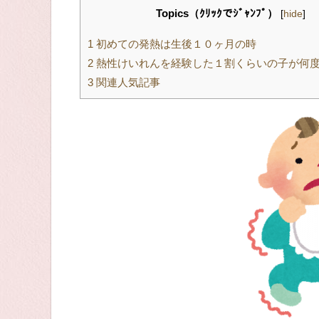
Topics（ｸﾘｯｸでｼﾞｬﾝﾌﾟ）
[
hide
]
1
初めての発熱は生後１０ヶ月の時
2
熱性けいれんを経験した１割くらいの子が何
3
関連人気記事