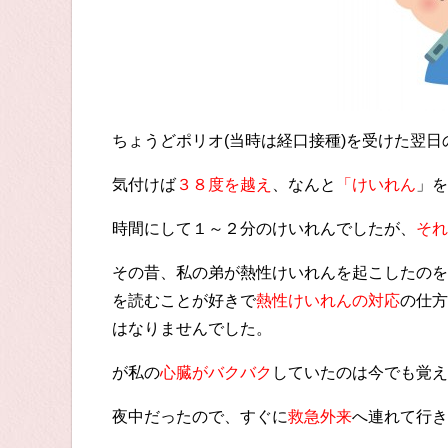
ちょうどポリオ(当時は経口接種)を受けた翌
気付けば
３８度を越え
、なんと
「けいれん
」を
時間にして１～２分のけいれんでしたが、
それ
その昔、私の弟が熱性けいれんを起こしたのを
を読むことが好きで
熱性けいれんの対応
の仕方
はなりませんでした。
が私の
心臓がバクバク
していたのは今でも覚え
夜中だったので、すぐに
救急外来
へ連れて行き