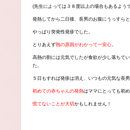
(先生によっては３８度以上の場合もあるようで
発熱してから二日後、長男のお腹にうっすらと
やっぱり突発性発疹でした。
とりあえず
熱の原因がわかって一安心
。
高熱の割には元気でしたが食欲が少し落ちてい
た。
５日もすれば発疹は消え、いつもの元気な長男
初めての赤ちゃんの発熱
はママにとっても初め
慌てないことが大切
かもしれません！