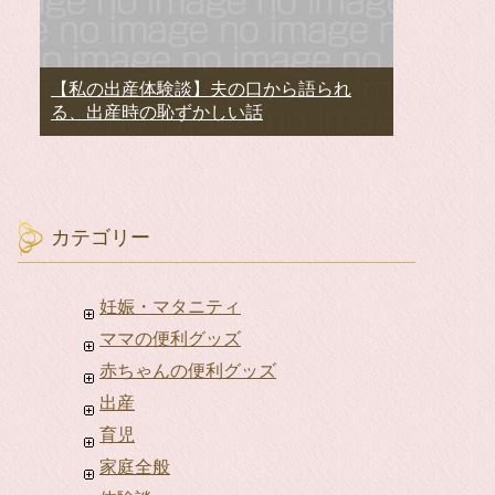
【私の出産体験談】夫の口から語られ
る、出産時の恥ずかしい話
カテゴリー
妊娠・マタニティ
ママの便利グッズ
赤ちゃんの便利グッズ
出産
育児
家庭全般