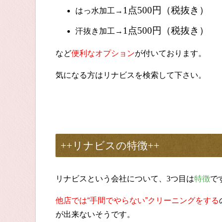
1
点
500
円（税抜き）
はっ水加工→
1
点
500
円（税抜き）
汗抜き加工→
など
便利なオプション
が付いております。
気になる方はリナビスを検索して下さい。
++リナビス
の特徴
++
リナビスという会社について、
3
つ目は
特徴
で
他店では“手間でやらない”クリーニングをする
が出来ないそうです。