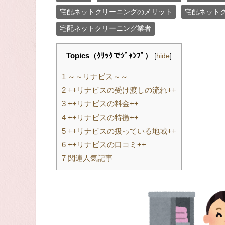
宅配ネットクリーニングのメリット
宅配ネット
宅配ネットクリーニング業者
Topics（ｸﾘｯｸでｼﾞｬﾝﾌﾟ）
[
hide
]
1
～～リナビス～～
2
++リナビスの受け渡しの流れ++
3
++リナビスの料金++
4
++リナビスの特徴++
5
++リナビスの扱っている地域++
6
++リナビスの口コミ++
7
関連人気記事