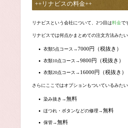
++リナビス
の料金
++
リナビスという会社について、
2
つ目は
料金
で
リナビスでは何点かまとめての注文方法みたい
7000
円（税抜き）
衣類
5
点コース→
9800
円（税抜き）
衣類
10
点コース→
16000
円（税抜き）
衣類
20
点コース→
さらにここではオプションもついているみたい
無料
染み抜き→
無料
ほつれ・ボタンなどの修理→
無料
保管→