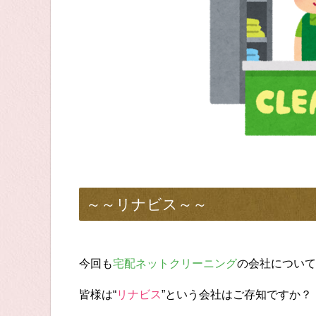
～～リナビス～～
今回も
宅配ネットクリーニング
の会社について
皆様は“
リナビス
”という会社はご存知ですか？