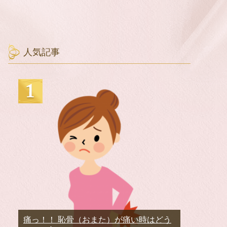
人気記事
痛っ！！ 恥骨（おまた）が痛い時はどう