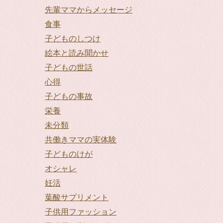
先輩ママからメッセージ
食事
子どものしつけ
絵本と読み聞かせ
子どもの世話
心得
子どもの事故
栄養
未分類
共働きママの実体験
子どものけが
オシャレ
妊活
葉酸サプリメント
子供用ファッション