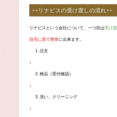
++リナビス
の受け渡しの流れ
++
リナビスという会社について、一つ目は
受け渡
自宅に居て簡単
に出来ます。
注文
↓
検品（受付確認）
↓
洗い、クリーニング
↓