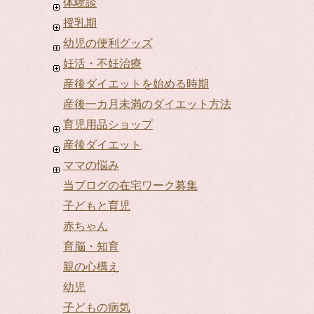
体験談
授乳期
幼児の便利グッズ
妊活・不妊治療
産後ダイエットを始める時期
産後一カ月未満のダイエット方法
育児用品ショップ
産後ダイエット
ママの悩み
当ブログの在宅ワーク募集
子どもと育児
赤ちゃん
育脳・知育
親の心構え
幼児
子どもの病気