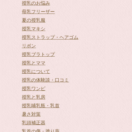
授乳のお悩み
母乳フリーザー
夏の授乳服
授乳マキシ
授乳ストラップ・ヘアゴム
リボン
授乳ブラトップ
授乳とママ
授乳について
授乳の体験談・口コミ
授乳ワンピ
授乳と乳房
授乳哺乳瓶・乳首
暑さ対策
乳頭補正器
乳首の傷・塗り薬