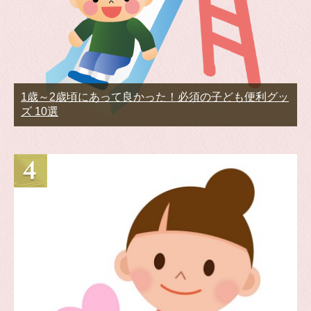
1歳～2歳頃にあって良かった！必須の子ども便利グッ
ズ 10選