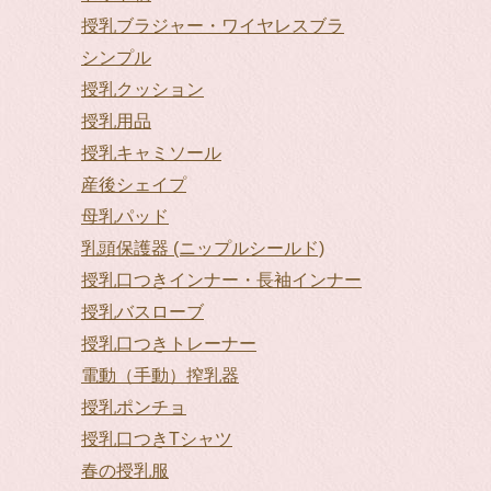
授乳ブラジャー・ワイヤレスブラ
シンプル
授乳クッション
授乳用品
授乳キャミソール
産後シェイプ
母乳パッド
乳頭保護器 (ニップルシールド)
授乳口つきインナー・長袖インナー
授乳バスローブ
授乳口つきトレーナー
電動（手動）搾乳器
授乳ポンチョ
授乳口つきTシャツ
春の授乳服