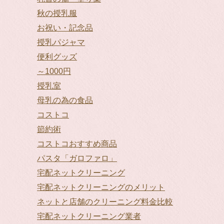
秋の授乳服
お祝い・記念品
授乳パジャマ
便利グッズ
～1000円
授乳室
母乳の為の食品
コストコ
節約術
コストコおすすめ商品
パスタ「ガロファロ」
宅配ネットクリーニング
宅配ネットクリーニングのメリット
ネットと店舗のクリーニング料金比較
宅配ネットクリーニング業者