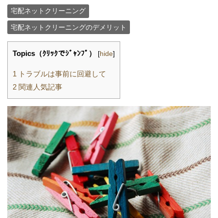
宅配ネットクリーニング
宅配ネットクリーニングのデメリット
Topics（ｸﾘｯｸでｼﾞｬﾝﾌﾟ）
[
hide
]
1
トラブルは事前に回避して
2
関連人気記事