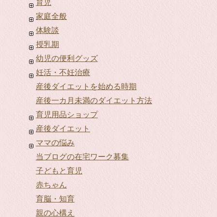
育児
家庭全般
体験談
授乳期
幼児の便利グッズ
妊活・不妊治療
産後ダイエットを始める時期
産後一カ月未満のダイエット方法
育児用品ショップ
産後ダイエット
ママの悩み
当ブログの在宅ワーク募集
子どもと育児
赤ちゃん
育脳・知育
親の心構え