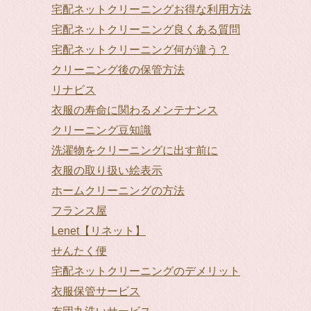
宅配ネットクリーニングお得な利用方法
宅配ネットクリーニング良くある質問
宅配ネットクリーニング何が違う？
クリーニング後の保管方法
リナビス
衣服の寿命に関わるメンテナンス
クリーニング豆知識
洗濯物をクリーニングに出す前に
衣服の取り扱い絵表示
ホームクリーニングの方法
フランス屋
Lenet【リネット】
せんたく便
宅配ネットクリーニングのデメリット
衣服保管サービス