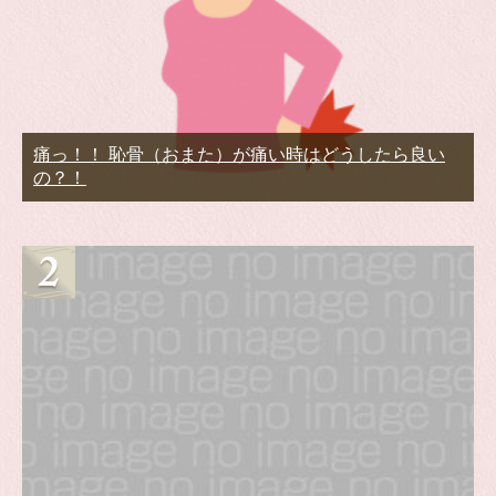
痛っ！！ 恥骨（おまた）が痛い時はどうしたら良い
の？！