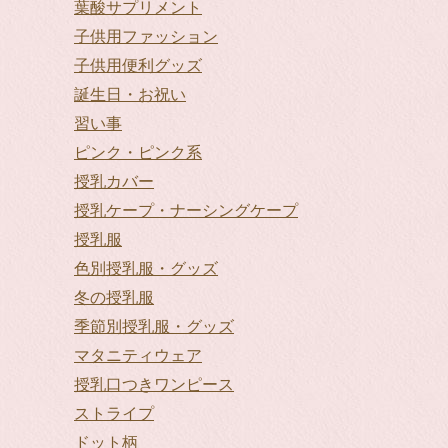
葉酸サプリメント
子供用ファッション
子供用便利グッズ
誕生日・お祝い
習い事
ピンク・ピンク系
授乳カバー
授乳ケープ・ナーシングケープ
授乳服
色別授乳服・グッズ
冬の授乳服
季節別授乳服・グッズ
マタニティウェア
授乳口つきワンピース
ストライプ
ドット柄