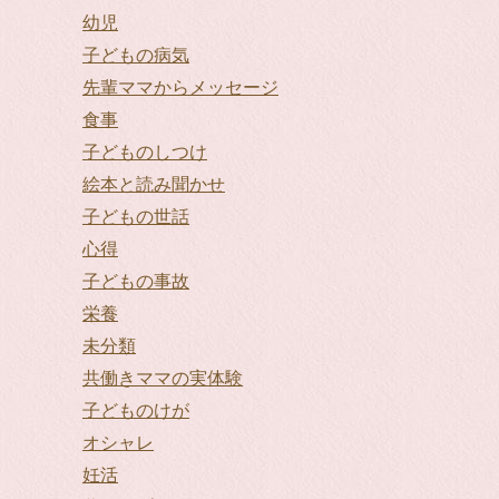
幼児
子どもの病気
先輩ママからメッセージ
食事
子どものしつけ
絵本と読み聞かせ
子どもの世話
心得
子どもの事故
栄養
未分類
共働きママの実体験
子どものけが
オシャレ
妊活