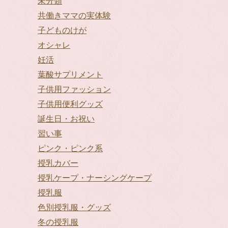
未分類
共働きママの実体験
子どものけが
オシャレ
妊活
葉酸サプリメント
子供用ファッション
子供用便利グッズ
誕生日・お祝い
習い事
ピンク・ピンク系
授乳カバー
授乳ケープ・ナーシングケープ
授乳服
色別授乳服・グッズ
冬の授乳服