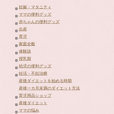
妊娠・マタニティ
ママの便利グッズ
赤ちゃんの便利グッズ
出産
育児
家庭全般
体験談
授乳期
幼児の便利グッズ
妊活・不妊治療
産後ダイエットを始める時期
産後一カ月未満のダイエット方法
育児用品ショップ
産後ダイエット
ママの悩み