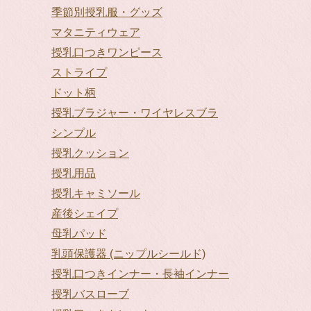
季節別授乳服・グッズ
マタニティウェア
授乳口つきワンピース
ストライプ
ドット柄
授乳ブラジャー・ワイヤレスブラ
シンプル
授乳クッション
授乳用品
授乳キャミソール
産後シェイプ
母乳パッド
乳頭保護器 (ニップルシールド)
授乳口つきインナー・長袖インナー
授乳バスローブ