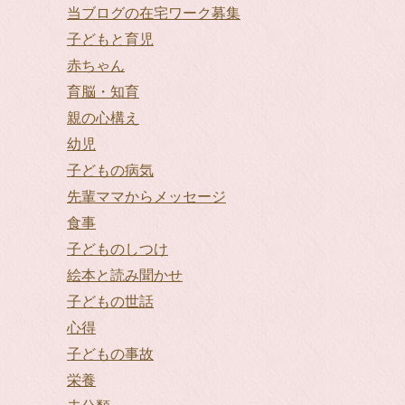
当ブログの在宅ワーク募集
子どもと育児
赤ちゃん
育脳・知育
親の心構え
幼児
子どもの病気
先輩ママからメッセージ
食事
子どものしつけ
絵本と読み聞かせ
子どもの世話
心得
子どもの事故
栄養