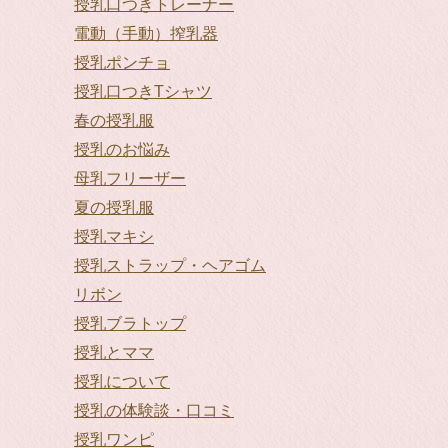
授乳口つきトレーナー
電動（手動）搾乳器
授乳ポンチョ
授乳口つきTシャツ
春の授乳服
授乳のお悩み
母乳フリーザー
夏の授乳服
授乳マキシ
授乳ストラップ・ヘアゴム
リボン
授乳ブラトップ
授乳とママ
授乳について
授乳の体験談・口コミ
授乳ワンピ