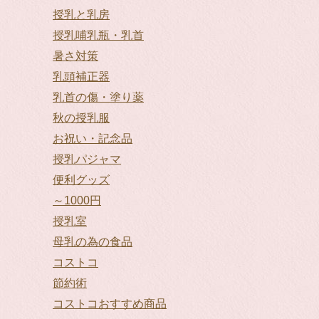
授乳と乳房
授乳哺乳瓶・乳首
暑さ対策
乳頭補正器
乳首の傷・塗り薬
秋の授乳服
お祝い・記念品
授乳パジャマ
便利グッズ
～1000円
授乳室
母乳の為の食品
コストコ
節約術
コストコおすすめ商品