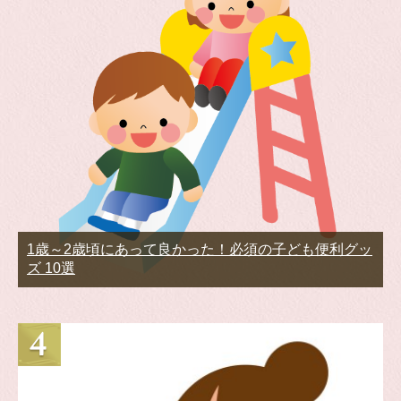
1歳～2歳頃にあって良かった！必須の子ども便利グッ
ズ 10選