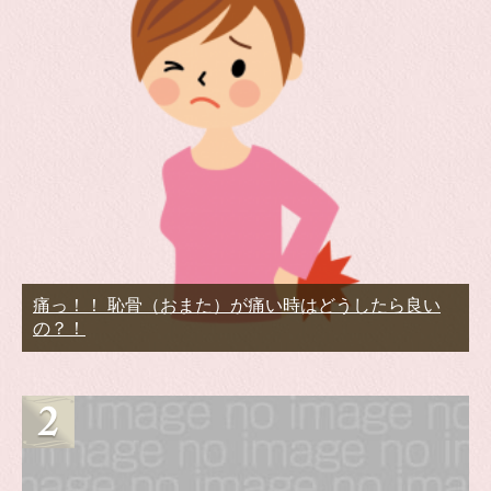
痛っ！！ 恥骨（おまた）が痛い時はどうしたら良い
の？！