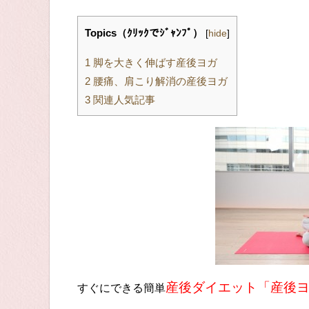
Topics（ｸﾘｯｸでｼﾞｬﾝﾌﾟ）
[
hide
]
1
脚を大きく伸ばす産後ヨガ
2
腰痛、肩こり解消の産後ヨガ
3
関連人気記事
産後ダイエット「産後
すぐにできる簡単