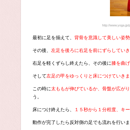
http://www.yoga.jp/
最初に足を揃えて、
背骨を意識して美しい姿勢
その後、
左足を後ろに右足を前にずらしていき
右足を軽くずらし終えたら、その後に
膝を曲げ
そして
左足の甲をゆっくりと床につけていきま
この時に
太ももが伸びているか、骨盤が広がり
う。
床につけ終えたら、
１５秒から１分程度、キー
動作が完了したら反対側の足でも流れを行いま