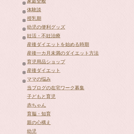
家庭全般
体験談
授乳期
幼児の便利グッズ
妊活・不妊治療
産後ダイエットを始める時期
産後一カ月未満のダイエット方法
育児用品ショップ
産後ダイエット
ママの悩み
当ブログの在宅ワーク募集
子どもと育児
赤ちゃん
育脳・知育
親の心構え
幼児