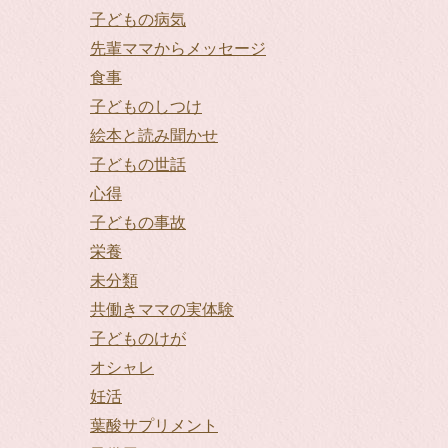
子どもの病気
先輩ママからメッセージ
食事
子どものしつけ
絵本と読み聞かせ
子どもの世話
心得
子どもの事故
栄養
未分類
共働きママの実体験
子どものけが
オシャレ
妊活
葉酸サプリメント