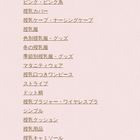
ピンク・ピンク系
授乳カバー
授乳ケープ・ナーシングケープ
授乳服
色別授乳服・グッズ
冬の授乳服
季節別授乳服・グッズ
マタニティウェア
授乳口つきワンピース
ストライプ
ドット柄
授乳ブラジャー・ワイヤレスブラ
シンプル
授乳クッション
授乳用品
授乳キャミソール