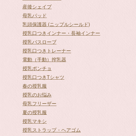
産後シェイプ
母乳パッド
乳頭保護器 (ニップルシールド)
授乳口つきインナー・長袖インナー
授乳バスローブ
授乳口つきトレーナー
電動（手動）搾乳器
授乳ポンチョ
授乳口つきTシャツ
春の授乳服
授乳のお悩み
母乳フリーザー
夏の授乳服
授乳マキシ
授乳ストラップ・ヘアゴム