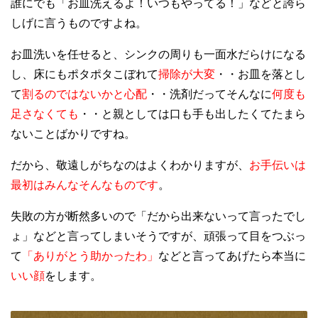
誰にでも「お皿洗えるよ！いつもやってる！」などと誇ら
しげに言うものですよね。
お皿洗いを任せると、シンクの周りも一面水だらけになる
し、床にもポタポタこぼれて
掃除が大変
・・お皿を落とし
て
割るのではないかと心配
・・洗剤だってそんなに
何度も
足さなくても
・・と親としては口も手も出したくてたまら
ないことばかりですね。
だから、敬遠しがちなのはよくわかりますが、
お手伝いは
最初はみんなそんなものです
。
失敗の方が断然多いので「だから出来ないって言ったでし
ょ」などと言ってしまいそうですが、頑張って目をつぶっ
て
「ありがとう助かったわ」
などと言ってあげたら本当に
いい顔
をします。