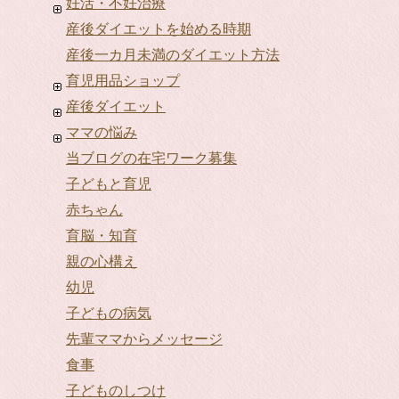
妊活・不妊治療
産後ダイエットを始める時期
産後一カ月未満のダイエット方法
育児用品ショップ
産後ダイエット
ママの悩み
当ブログの在宅ワーク募集
子どもと育児
赤ちゃん
育脳・知育
親の心構え
幼児
子どもの病気
先輩ママからメッセージ
食事
子どものしつけ