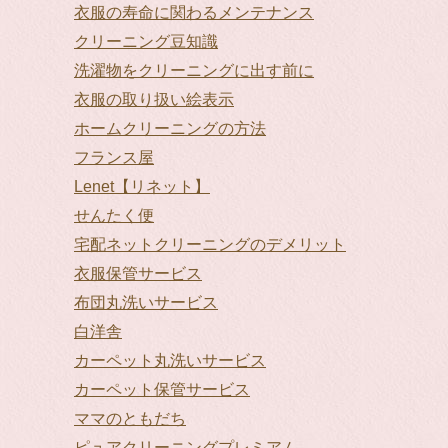
衣服の寿命に関わるメンテナンス
クリーニング豆知識
洗濯物をクリーニングに出す前に
衣服の取り扱い絵表示
ホームクリーニングの方法
フランス屋
Lenet【リネット】
せんたく便
宅配ネットクリーニングのデメリット
衣服保管サービス
布団丸洗いサービス
白洋舎
カーペット丸洗いサービス
カーペット保管サービス
ママのともだち
ピュアクリーニングプレミアム