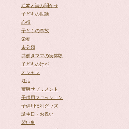
絵本と読み聞かせ
子どもの世話
心得
子どもの事故
栄養
未分類
共働きママの実体験
子どものけが
オシャレ
妊活
葉酸サプリメント
子供用ファッション
子供用便利グッズ
誕生日・お祝い
習い事