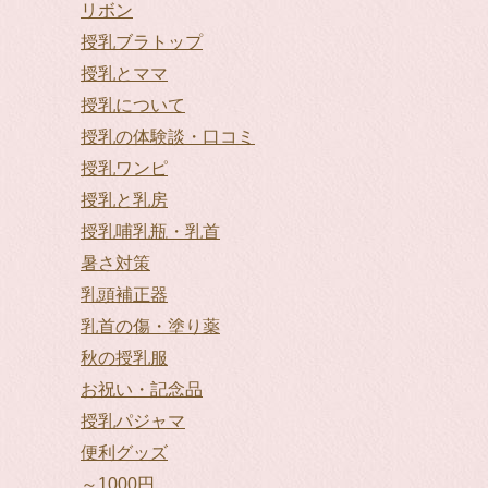
リボン
授乳ブラトップ
授乳とママ
授乳について
授乳の体験談・口コミ
授乳ワンピ
授乳と乳房
授乳哺乳瓶・乳首
暑さ対策
乳頭補正器
乳首の傷・塗り薬
秋の授乳服
お祝い・記念品
授乳パジャマ
便利グッズ
～1000円