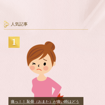
人気記事
痛っ！！ 恥骨（おまた）が痛い時はどう