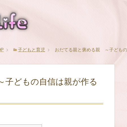
OP
子どもと育児
おだてる親と褒める親 ～子ども
～子どもの自信は親が作る