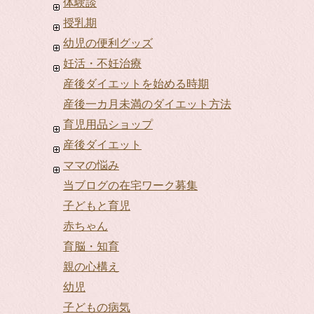
体験談
授乳期
幼児の便利グッズ
妊活・不妊治療
産後ダイエットを始める時期
産後一カ月未満のダイエット方法
育児用品ショップ
産後ダイエット
ママの悩み
当ブログの在宅ワーク募集
子どもと育児
赤ちゃん
育脳・知育
親の心構え
幼児
子どもの病気