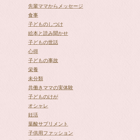
先輩ママからメッセージ
食事
子どものしつけ
絵本と読み聞かせ
子どもの世話
心得
子どもの事故
栄養
未分類
共働きママの実体験
子どものけが
オシャレ
妊活
葉酸サプリメント
子供用ファッション