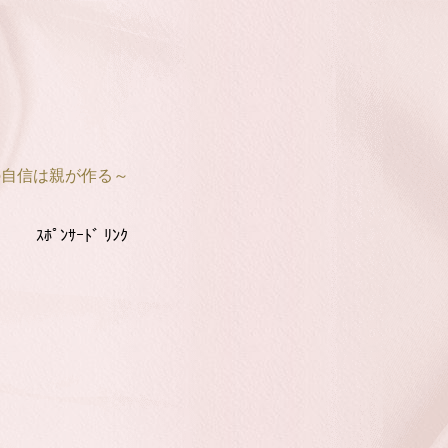
の自信は親が作る～
ｽﾎﾟﾝｻｰﾄﾞ ﾘﾝｸ