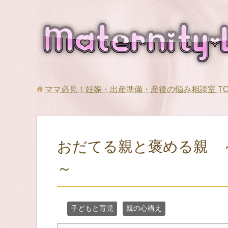
ママ必見！妊娠・出産準備・産後の悩み相談室
T
おだてる親と褒める親 
～
子どもと育児
親の心構え