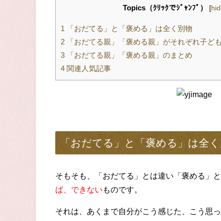
Topics（ｸﾘｯｸでｼﾞｬﾝﾌﾟ）
[
hi
1
「おだてる」と「褒める」は全く別物
2
「おだてる親」「褒める親」がそれぞれ子ど
3
「おだてる親」「褒める親」のまとめ
4
関連人気記事
「おだてる」と「褒める」は全く
そもそも、「おだてる」とは違い「褒める」と
ば、できない
ものです。
それは、あくまで自分がこう感じた、こう思っ