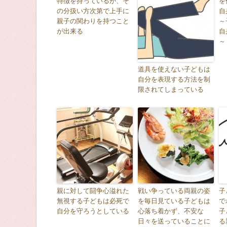
特徴を持っているが、そ
を
の分扱い方次第で上手に
自
親子の関わりを持つこと
～
が出来る
自
～
道具を使えない子どもは
自分を表現する方法を制
限されてしまっている
親に対して闘争心溢れた
戦い争っている両親の姿
子
無視する子どもは必死で
を毎日見ている子どもは
で
自分を守ろうとしている
心落ち着かず、不安な
子
日々を送っていることに
る