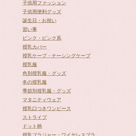
子供用ファッション
子供用便利グッズ
誕生日・お祝い
習い事
ピンク・ピンク系
授乳カバー
授乳ケープ・ナーシングケープ
授乳服
色別授乳服・グッズ
冬の授乳服
季節別授乳服・グッズ
マタニティウェア
授乳口つきワンピース
ストライプ
ドット柄
授乳ブラジャー・ワイヤレスブラ