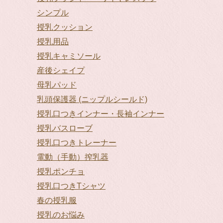
シンプル
授乳クッション
授乳用品
授乳キャミソール
産後シェイプ
母乳パッド
乳頭保護器 (ニップルシールド)
授乳口つきインナー・長袖インナー
授乳バスローブ
授乳口つきトレーナー
電動（手動）搾乳器
授乳ポンチョ
授乳口つきTシャツ
春の授乳服
授乳のお悩み