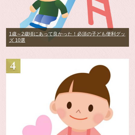
1歳～2歳頃にあって良かった！必須の子ども便利グッ
ズ 10選