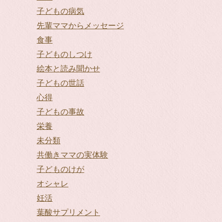
子どもの病気
先輩ママからメッセージ
食事
子どものしつけ
絵本と読み聞かせ
子どもの世話
心得
子どもの事故
栄養
未分類
共働きママの実体験
子どものけが
オシャレ
妊活
葉酸サプリメント