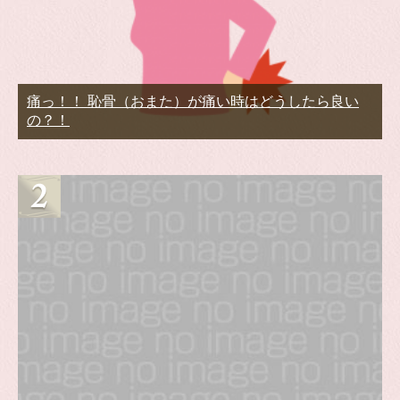
痛っ！！ 恥骨（おまた）が痛い時はどうしたら良い
の？！