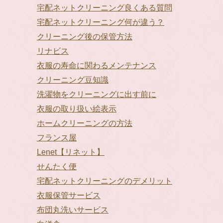
宅配ネットクリーニング良くある質問
宅配ネットクリーニング何が違う？
クリーニング後の保管方法
リナビス
衣服の寿命に関わるメンテナンス
クリーニング豆知識
洗濯物をクリーニングに出す前に
衣服の取り扱い絵表示
ホームクリーニングの方法
フランス屋
Lenet【リネット】
せんたく便
宅配ネットクリーニングのデメリット
衣服保管サービス
布団丸洗いサービス