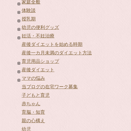
家庭全般
体験談
授乳期
幼児の便利グッズ
妊活・不妊治療
産後ダイエットを始める時期
産後一カ月未満のダイエット方法
育児用品ショップ
産後ダイエット
ママの悩み
当ブログの在宅ワーク募集
子どもと育児
赤ちゃん
育脳・知育
親の心構え
幼児