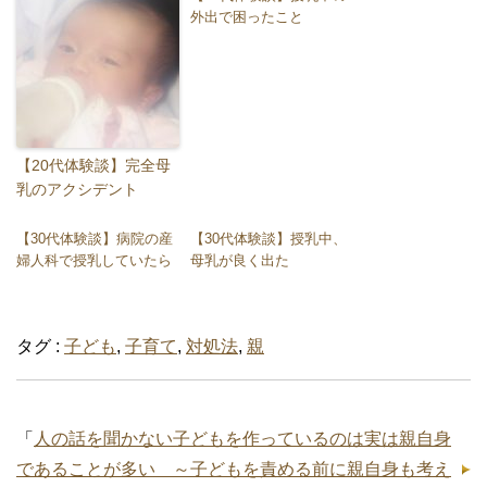
外出で困ったこと
【20代体験談】完全母
乳のアクシデント
【30代体験談】病院の産
【30代体験談】授乳中、
婦人科で授乳していたら
母乳が良く出た
タグ :
子ども
,
子育て
,
対処法
,
親
「
人の話を聞かない子どもを作っているのは実は親自身
であることが多い ～子どもを責める前に親自身も考え