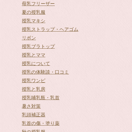
母乳フリーザー
夏の授乳服
授乳マキシ
授乳ストラップ・ヘアゴム
リボン
授乳ブラトップ
授乳とママ
授乳について
授乳の体験談・口コミ
授乳ワンピ
授乳と乳房
授乳哺乳瓶・乳首
暑さ対策
乳頭補正器
乳首の傷・塗り薬
秋の授乳服