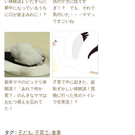
い体験談】いたずらに
供のケガに慌てす
夢中になっているうち
ぎ！？ でも、それで
に口が血まみれに！？
気付いた・・・ママっ
てすごいね
新米ママのビックリ体
子育て中に起きた、超
験談！「あれ？何か
恥ずかしい体験談！買
変？」のんきなママは
物に行った先のトイレ
おむつ替えを忘れて
で生実況！？
た！
タグ :
子ども
,
子育て
,
食事