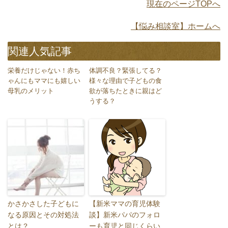
現在のページTOPへ
【悩み相談室】ホームへ
関連人気記事
栄養だけじゃない！赤ち
体調不良？緊張してる？
ゃんにもママにも嬉しい
様々な理由で子どもの食
母乳のメリット
欲が落ちたときに親はど
うする？
かさかさした子どもに
【新米ママの育児体験
なる原因とその対処法
談】新米パパのフォロ
とは？
ーも育児と同じくらい