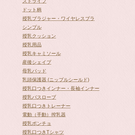
ストライプ
ドット柄
授乳ブラジャー・ワイヤレスブラ
シンプル
授乳クッション
授乳用品
授乳キャミソール
産後シェイプ
母乳パッド
乳頭保護器 (ニップルシールド)
授乳口つきインナー・長袖インナー
授乳バスローブ
授乳口つきトレーナー
電動（手動）搾乳器
授乳ポンチョ
授乳口つきTシャツ