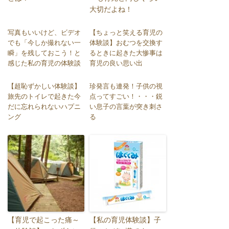
大切だよね！
写真もいいけど、ビデオ
【ちょっと笑える育児の
でも「今しか撮れない一
体験談】おむつを交換す
瞬」を残しておこう！と
るときに起きた大惨事は
感じた私の育児の体験談
育児の良い思い出
【超恥ずかしい体験談】
珍発言も連発！子供の視
旅先のトイレで起きた今
点ってすごい！・・・鋭
だに忘れられないハプニ
い息子の言葉が突き刺さ
ング
る
【育児で起こった痛～
【私の育児体験談】子