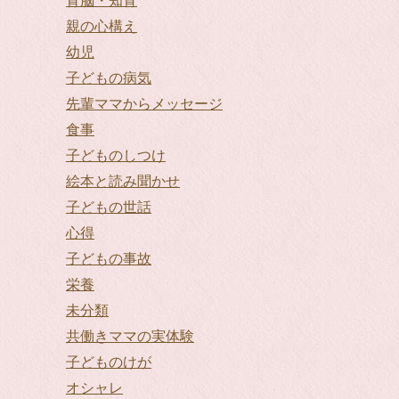
育脳・知育
親の心構え
幼児
子どもの病気
先輩ママからメッセージ
食事
子どものしつけ
絵本と読み聞かせ
子どもの世話
心得
子どもの事故
栄養
未分類
共働きママの実体験
子どものけが
オシャレ