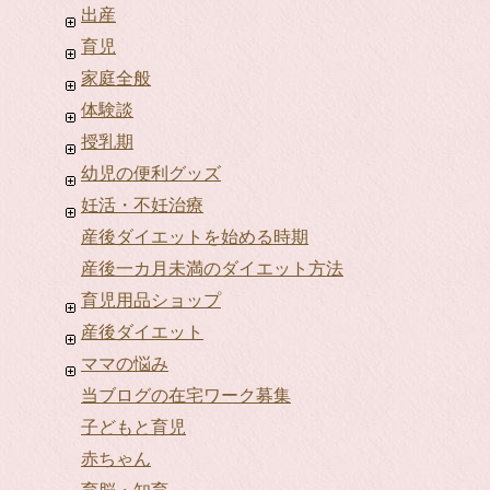
出産
育児
家庭全般
体験談
授乳期
幼児の便利グッズ
妊活・不妊治療
産後ダイエットを始める時期
産後一カ月未満のダイエット方法
育児用品ショップ
産後ダイエット
ママの悩み
当ブログの在宅ワーク募集
子どもと育児
赤ちゃん