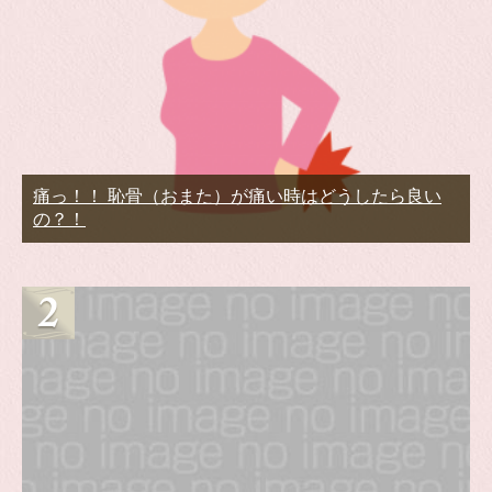
痛っ！！ 恥骨（おまた）が痛い時はどうしたら良い
の？！