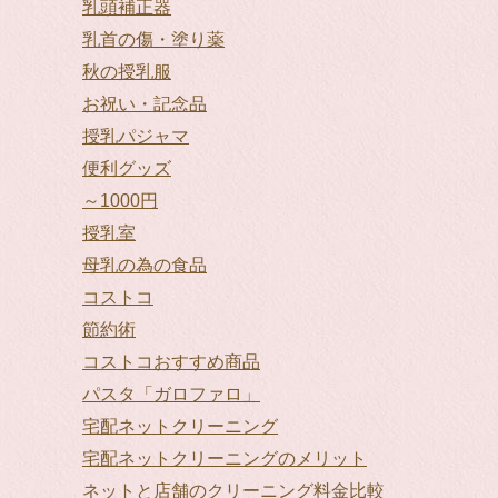
乳頭補正器
乳首の傷・塗り薬
秋の授乳服
お祝い・記念品
授乳パジャマ
便利グッズ
～1000円
授乳室
母乳の為の食品
コストコ
節約術
コストコおすすめ商品
パスタ「ガロファロ」
宅配ネットクリーニング
宅配ネットクリーニングのメリット
ネットと店舗のクリーニング料金比較