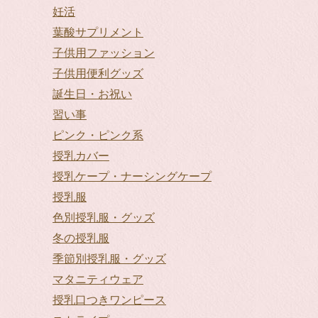
妊活
葉酸サプリメント
子供用ファッション
子供用便利グッズ
誕生日・お祝い
習い事
ピンク・ピンク系
授乳カバー
授乳ケープ・ナーシングケープ
授乳服
色別授乳服・グッズ
冬の授乳服
季節別授乳服・グッズ
マタニティウェア
授乳口つきワンピース