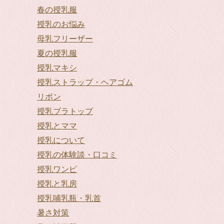
春の授乳服
授乳のお悩み
母乳フリーザー
夏の授乳服
授乳マキシ
授乳ストラップ・ヘアゴム
リボン
授乳ブラトップ
授乳とママ
授乳について
授乳の体験談・口コミ
授乳ワンピ
授乳と乳房
授乳哺乳瓶・乳首
暑さ対策