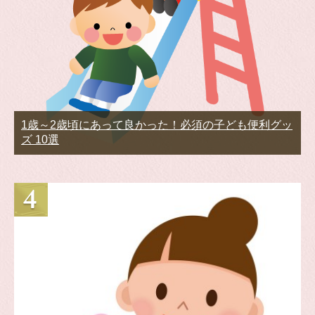
1歳～2歳頃にあって良かった！必須の子ども便利グッ
ズ 10選