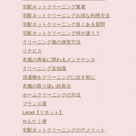
宅配ネットクリーニング業者
宅配ネットクリーニングお得な利用方法
宅配ネットクリーニング良くある質問
宅配ネットクリーニング何が違う？
クリーニング後の保管方法
リナビス
衣服の寿命に関わるメンテナンス
クリーニング豆知識
洗濯物をクリーニングに出す前に
衣服の取り扱い絵表示
ホームクリーニングの方法
フランス屋
Lenet【リネット】
せんたく便
宅配ネットクリーニングのデメリット