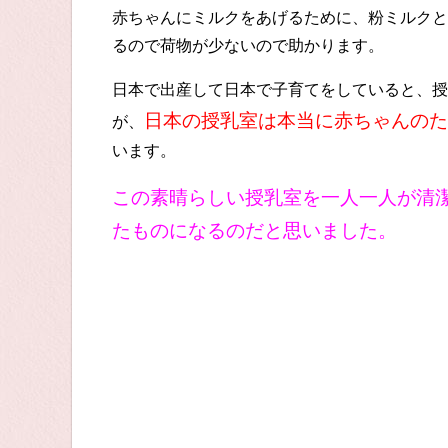
赤ちゃんにミルクをあげるために、粉ミルクと
るので荷物が少ないので助かります。
日本で出産して日本で子育てをしていると、授
日本の授乳室は本当に赤ちゃんのた
が、
います。
この素晴らしい授乳室を一人一人が清
たものになるのだと思いました。