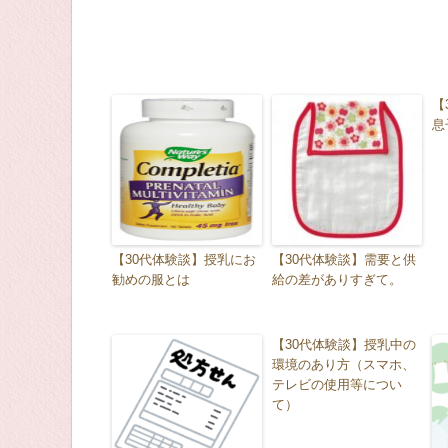
【
息
【30代体験談】授乳にお
【30代体験談】需要と供
勧めの服とは
給の差がありすぎて。
【30代体験談】授乳中の
環境のあり方（スマホ、
テレビの使用等につい
て）