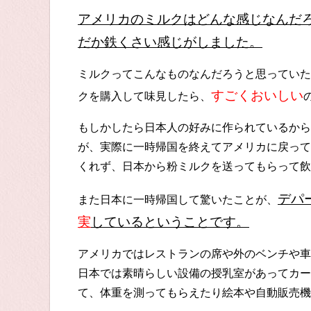
アメリカのミルクはどんな感じなんだ
だか鉄くさい感じがしました。
ミルクってこんなものなんだろうと思っていた
すごくおいしい
クを購入して味見したら、
もしかしたら日本人の好みに作られているから
が、実際に一時帰国を終えてアメリカに戻って
くれず、日本から粉ミルクを送ってもらって飲
デパ
また日本に一時帰国して驚いたことが、
実
しているということです。
アメリカではレストランの席や外のベンチや車
日本では素晴らしい設備の授乳室があってカー
て、体重を測ってもらえたり絵本や自動販売機