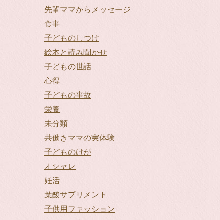
先輩ママからメッセージ
食事
子どものしつけ
絵本と読み聞かせ
子どもの世話
心得
子どもの事故
栄養
未分類
共働きママの実体験
子どものけが
オシャレ
妊活
葉酸サプリメント
子供用ファッション