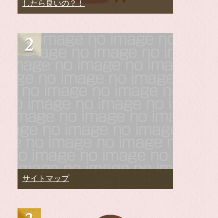
したら良いの？！
サイトマップ