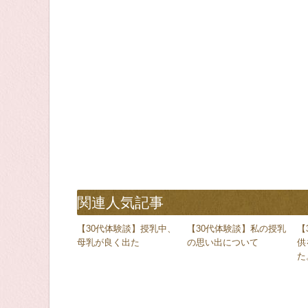
関連人気記事
【30代体験談】授乳中、
【30代体験談】私の授乳
【
母乳が良く出た
の思い出について
供
た