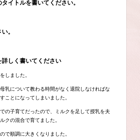
のタイトルを書いてください。
さい。
を詳しく書いてください
をしました。
母乳について教わる時間がなく退院しなければな
すことになってしまいました。
での子育てだったので、ミルクを足して授乳を夫
ルクの混合で育てました。
ので順調に大きくなりました。