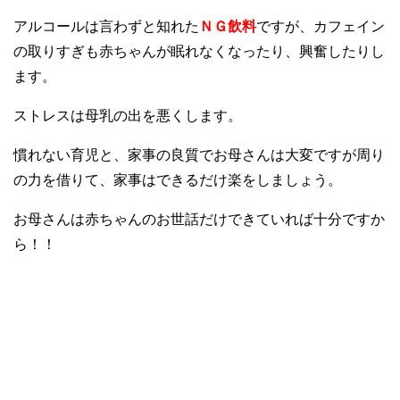
アルコールは言わずと知れた
ＮＧ飲料
ですが、カフェイン
の取りすぎも赤ちゃんが眠れなくなったり、興奮したりし
ます。
ストレスは母乳の出を悪くします。
慣れない育児と、家事の良質でお母さんは大変ですが周り
の力を借りて、家事はできるだけ楽をしましょう。
お母さんは赤ちゃんのお世話だけできていれば十分ですか
ら！！