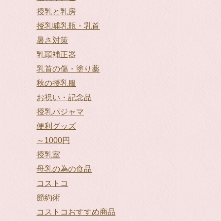
授乳と乳房
授乳哺乳瓶・乳首
暑さ対策
乳頭補正器
乳首の傷・塗り薬
秋の授乳服
お祝い・記念品
授乳パジャマ
便利グッズ
～1000円
授乳室
母乳の為の食品
コストコ
節約術
コストコおすすめ商品