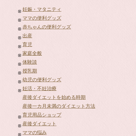
妊娠・マタニティ
ママの便利グッズ
赤ちゃんの便利グッズ
出産
育児
家庭全般
体験談
授乳期
幼児の便利グッズ
妊活・不妊治療
産後ダイエットを始める時期
産後一カ月未満のダイエット方法
育児用品ショップ
産後ダイエット
ママの悩み