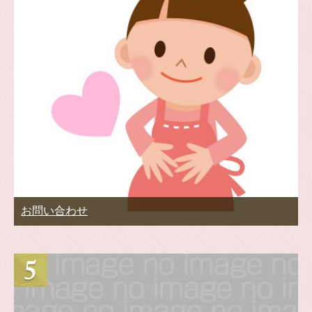
お問い合わせ