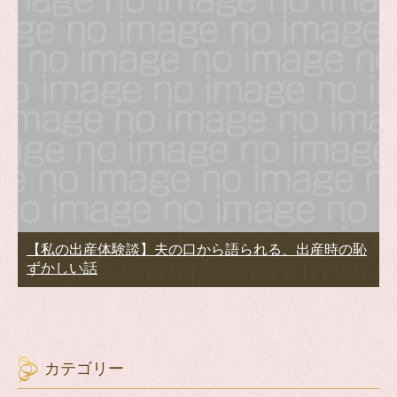
【私の出産体験談】夫の口から語られる、出産時の恥
ずかしい話
カテゴリー