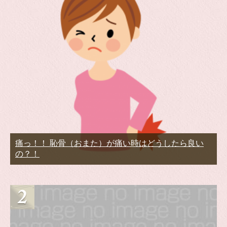
痛っ！！ 恥骨（おまた）が痛い時はどうしたら良い
の？！