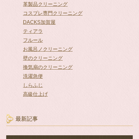
革製品クリーニング
コスプレ専門クリーニング
DACKS加賀屋
ティアラ
フルール
お風呂ノクリーニング
壁のクリーニング
換気扇のクリーニング
洗濯急便
しらふじ
高級仕上げ
最新記事