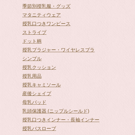
季節別授乳服・グッズ
マタニティウェア
授乳口つきワンピース
ストライプ
ドット柄
授乳ブラジャー・ワイヤレスブラ
シンプル
授乳クッション
授乳用品
授乳キャミソール
産後シェイプ
母乳パッド
乳頭保護器 (ニップルシールド)
授乳口つきインナー・長袖インナー
授乳バスローブ