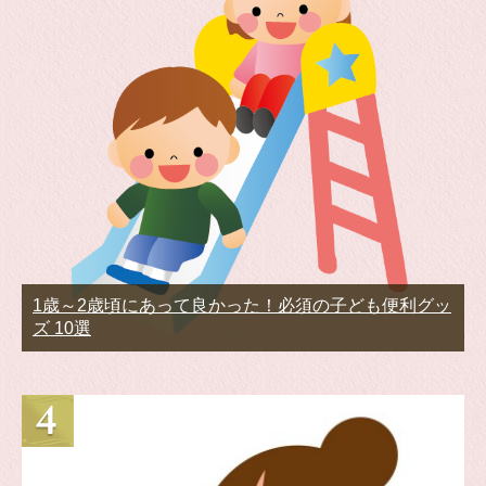
1歳～2歳頃にあって良かった！必須の子ども便利グッ
ズ 10選