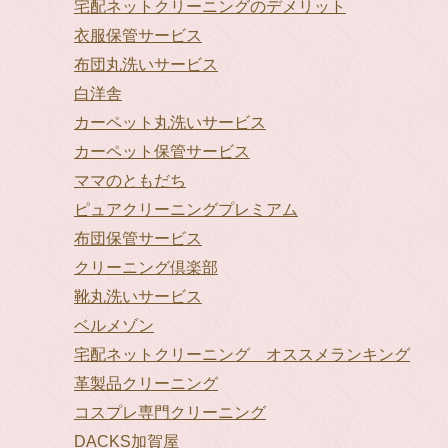
宅配ネットクリーニングのデメリット
衣服保管サービス
布団丸洗いサービス
白洋舎
カーペット丸洗いサービス
カーペット保管サービス
ママのともだち
ピュアクリーニングプレミアム
布団保管サービス
クリーニング倶楽部
靴丸洗いサービス
ベルメゾン
宅配ネットクリーニング オススメランキング
革製品クリーニング
コスプレ専門クリーニング
DACKS加賀屋