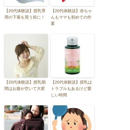
【20代体験談】授乳専
【20代体験談】赤ちゃ
用の下着を買う前に！
んもママも初めての作
業
【20代体験談】授乳期
【20代体験談】授乳は
間はお腹が空いて大変
トラブルもあるけど愛
しい時間