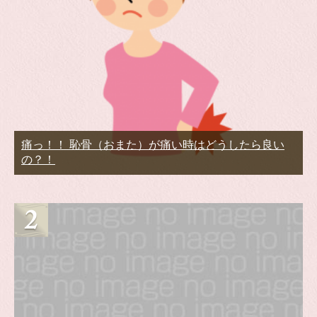
痛っ！！ 恥骨（おまた）が痛い時はどうしたら良い
の？！