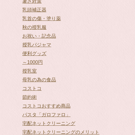
暑さ対策
乳頭補正器
乳首の傷・塗り薬
秋の授乳服
お祝い・記念品
授乳パジャマ
便利グッズ
～1000円
授乳室
母乳の為の食品
コストコ
節約術
コストコおすすめ商品
パスタ「ガロファロ」
宅配ネットクリーニング
宅配ネットクリーニングのメリット