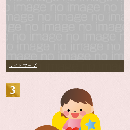
サイトマップ