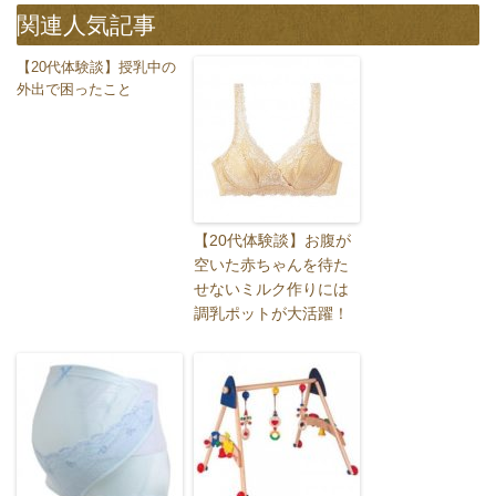
関連人気記事
【20代体験談】授乳中の
外出で困ったこと
【20代体験談】お腹が
空いた赤ちゃんを待た
せないミルク作りには
調乳ポットが大活躍！