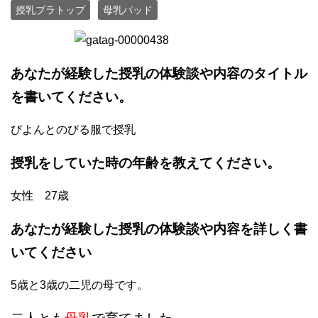
授乳ブラトップ
母乳パッド
あなたが経験した授乳の体験談や内容のタイトル
を書いてください。
びよんとのびる服で授乳
授乳をしていた時の年齢を教えてください。
女性 27歳
あなたが経験した授乳の体験談や内容を詳しく書
いてください
5歳と3歳の二児の母です。