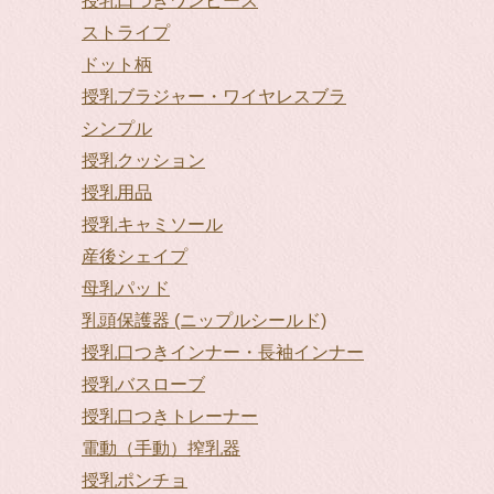
授乳口つきワンピース
ストライプ
ドット柄
授乳ブラジャー・ワイヤレスブラ
シンプル
授乳クッション
授乳用品
授乳キャミソール
産後シェイプ
母乳パッド
乳頭保護器 (ニップルシールド)
授乳口つきインナー・長袖インナー
授乳バスローブ
授乳口つきトレーナー
電動（手動）搾乳器
授乳ポンチョ