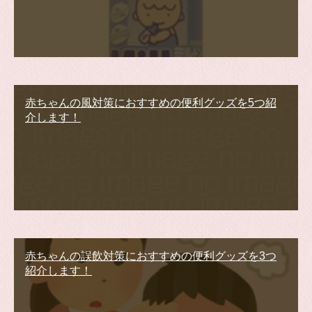
赤ちゃんの風対策におすすめの便利グッズを5つ紹
介します！
赤ちゃんの誤飲対策におすすめの便利グッズを3つ
紹介します！