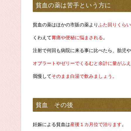
貧血の薬は苦手という方に
貧血の薬はほかの市販の薬より
ふた回りくらい
くわえて
胃痛や便秘に悩まされる
。
注射で何回も病院に来る事に比べたら、胎児や
オブラートやゼリーでくるむと余計に量がふえ
我慢して
そのまま白湯で飲みましょう。
貧血 その後
妊娠による貧血は
産後１カ月位で治ります
。