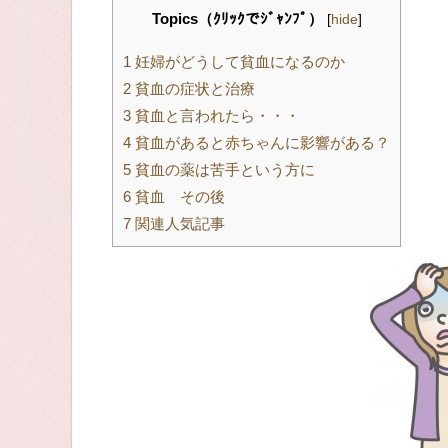
Topics（ｸﾘｯｸでｼﾞｬﾝﾌﾟ）
[
hide
]
1
妊婦がどうして貧血になるのか
2
貧血の症状と治療
3
貧血と言われたら・・・
4
貧血があると赤ちゃんに影響がある？
5
貧血の薬は苦手という方に
6
貧血 その後
7
関連人気記事