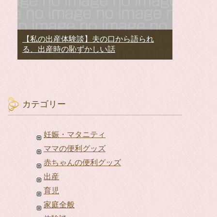
【私の出産体験談】夫の口から語られ
る、出産時の恥ずかしい話
カテゴリー
妊娠・マタニティ
ママの便利グッズ
赤ちゃんの便利グッズ
出産
育児
家庭全般