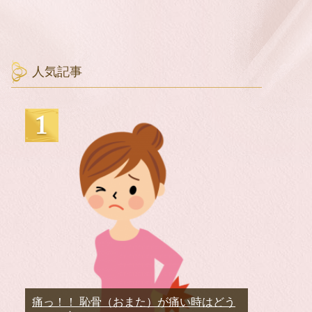
人気記事
痛っ！！ 恥骨（おまた）が痛い時はどう