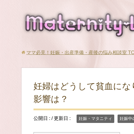
ママ必見！妊娠・出産準備・産後の悩み相談室
T
妊婦はどうして貧血にな
影響は？
公開日 :
/ 更新日 :
妊娠・マタニティ
妊娠中