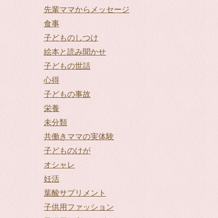
先輩ママからメッセージ
食事
子どものしつけ
絵本と読み聞かせ
子どもの世話
心得
子どもの事故
栄養
未分類
共働きママの実体験
子どものけが
オシャレ
妊活
葉酸サプリメント
子供用ファッション