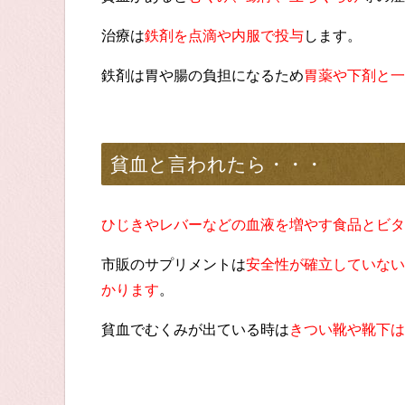
治療は
鉄剤を点滴や内服で投与
します。
鉄剤は胃や腸の負担になるため
胃薬や下剤と一
貧血と言われたら・・・
ひじきやレバーなどの血液を増やす食品とビタ
市販のサプリメントは
安全性が確立していない
かります
。
貧血でむくみが出ている時は
きつい靴や靴下は