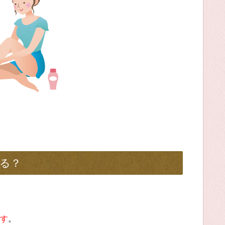
る？
す
。