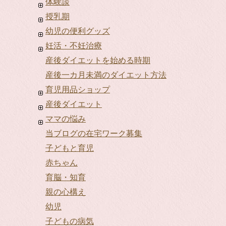
体験談
授乳期
幼児の便利グッズ
妊活・不妊治療
産後ダイエットを始める時期
産後一カ月未満のダイエット方法
育児用品ショップ
産後ダイエット
ママの悩み
当ブログの在宅ワーク募集
子どもと育児
赤ちゃん
育脳・知育
親の心構え
幼児
子どもの病気