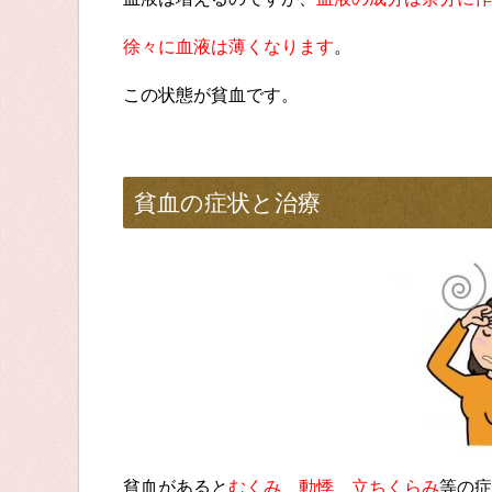
徐々に血液は薄くなります
。
この状態が貧血です。
貧血の症状と治療
貧血があると
むくみ、動悸、立ちくらみ
等の症