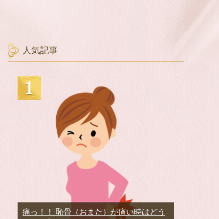
人気記事
痛っ！！ 恥骨（おまた）が痛い時はどう