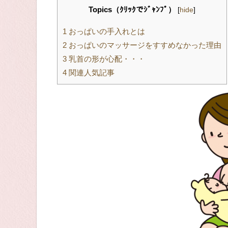
Topics（ｸﾘｯｸでｼﾞｬﾝﾌﾟ）
[
hide
]
1
おっぱいの手入れとは
2
おっぱいのマッサージをすすめなかった理由
3
乳首の形が心配・・・
4
関連人気記事