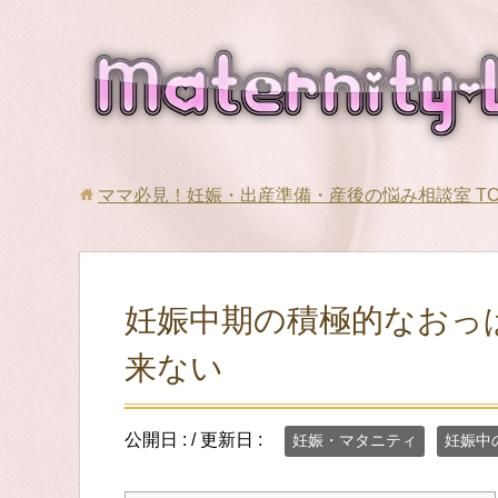
ママ必見！妊娠・出産準備・産後の悩み相談室
T
妊娠中期の積極的なおっ
来ない
公開日 :
/ 更新日 :
妊娠・マタニティ
妊娠中