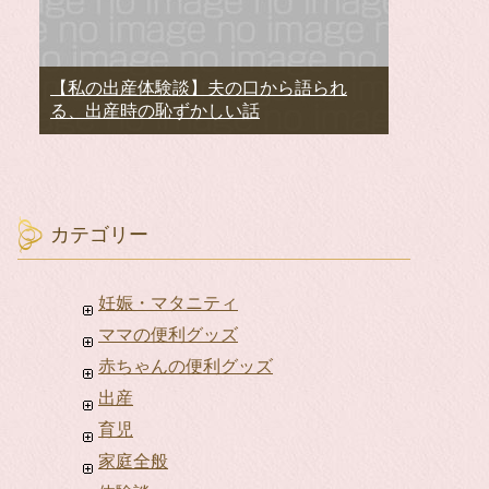
【私の出産体験談】夫の口から語られ
る、出産時の恥ずかしい話
カテゴリー
妊娠・マタニティ
ママの便利グッズ
赤ちゃんの便利グッズ
出産
育児
家庭全般