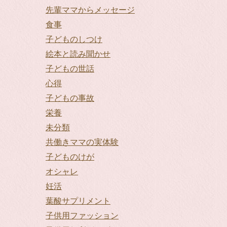
先輩ママからメッセージ
食事
子どものしつけ
絵本と読み聞かせ
子どもの世話
心得
子どもの事故
栄養
未分類
共働きママの実体験
子どものけが
オシャレ
妊活
葉酸サプリメント
子供用ファッション