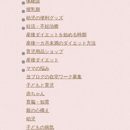
体験談
授乳期
幼児の便利グッズ
妊活・不妊治療
産後ダイエットを始める時期
産後一カ月未満のダイエット方法
育児用品ショップ
産後ダイエット
ママの悩み
当ブログの在宅ワーク募集
子どもと育児
赤ちゃん
育脳・知育
親の心構え
幼児
子どもの病気