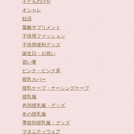
子どものけが
オシャレ
妊活
葉酸サプリメント
子供用ファッション
子供用便利グッズ
誕生日・お祝い
習い事
ピンク・ピンク系
授乳カバー
授乳ケープ・ナーシングケープ
授乳服
色別授乳服・グッズ
冬の授乳服
季節別授乳服・グッズ
マタニティウェア