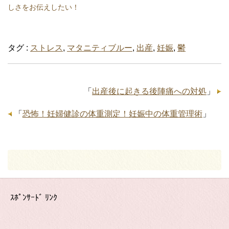
しさをお伝えしたい！
タグ :
ストレス
,
マタニティブルー
,
出産
,
妊娠
,
鬱
「
出産後に起きる後陣痛への対処
」
「
恐怖！妊婦健診の体重測定！妊娠中の体重管理術
」
ｽﾎﾟﾝｻｰﾄﾞ ﾘﾝｸ