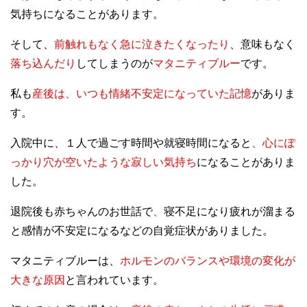
気持ちになることがあります。
そして、
前触れもなく急に泣きたくなったり
、意味もなく
落ち込んだり
してしまうのが
マタニティブルー
です。
私も
産後は、いつも情緒不安定になっていた記憶
がありま
す。
入院中に、１人で過ごす時間や就寝時間になると
、心にぽ
っかり穴が空いたような寂しい気持ち
になることがありま
した。
退院後も赤ちゃんのお世話で
、
寝不足になり疲れが溜まる
と感情が不安定
になるなどの
自覚症状がありました。
マタニティブルーは、
ホルモンのバランスや環境の変化が
大きな原因
と言われています。