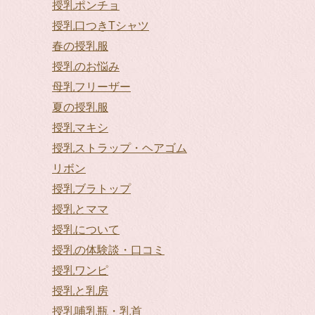
授乳ポンチョ
授乳口つきTシャツ
春の授乳服
授乳のお悩み
母乳フリーザー
夏の授乳服
授乳マキシ
授乳ストラップ・ヘアゴム
リボン
授乳ブラトップ
授乳とママ
授乳について
授乳の体験談・口コミ
授乳ワンピ
授乳と乳房
授乳哺乳瓶・乳首