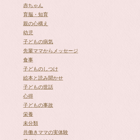
赤ちゃん
育脳・知育
親の心構え
幼児
子どもの病気
先輩ママからメッセージ
食事
子どものしつけ
絵本と読み聞かせ
子どもの世話
心得
子どもの事故
栄養
未分類
共働きママの実体験