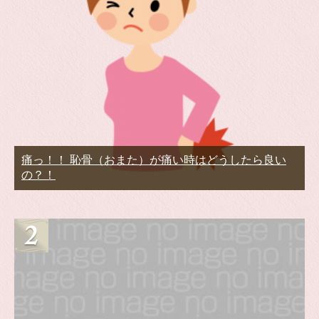
痛っ！！ 恥骨（おまた）が痛い時はどうしたら良い
の？！