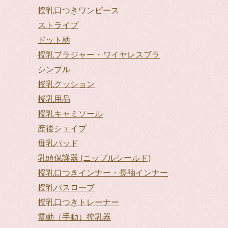
授乳口つきワンピース
ストライプ
ドット柄
授乳ブラジャー・ワイヤレスブラ
シンプル
授乳クッション
授乳用品
授乳キャミソール
産後シェイプ
母乳パッド
乳頭保護器 (ニップルシールド)
授乳口つきインナー・長袖インナー
授乳バスローブ
授乳口つきトレーナー
電動（手動）搾乳器