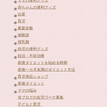
ママの便利グッズ
赤ちゃんの便利グッズ
出産
育児
家庭全般
体験談
授乳期
幼児の便利グッズ
妊活・不妊治療
産後ダイエットを始める時期
産後一カ月未満のダイエット方法
育児用品ショップ
産後ダイエット
ママの悩み
当ブログの在宅ワーク募集
子どもと育児