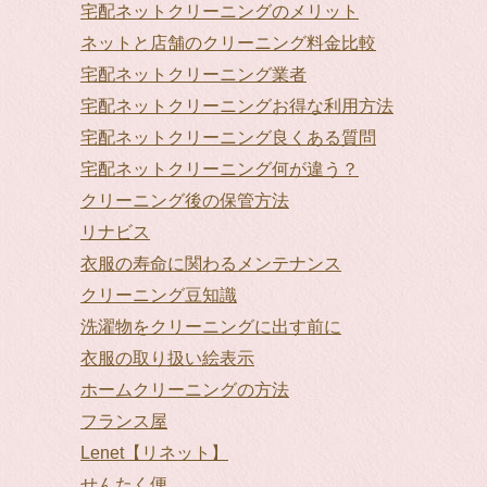
宅配ネットクリーニングのメリット
ネットと店舗のクリーニング料金比較
宅配ネットクリーニング業者
宅配ネットクリーニングお得な利用方法
宅配ネットクリーニング良くある質問
宅配ネットクリーニング何が違う？
クリーニング後の保管方法
リナビス
衣服の寿命に関わるメンテナンス
クリーニング豆知識
洗濯物をクリーニングに出す前に
衣服の取り扱い絵表示
ホームクリーニングの方法
フランス屋
Lenet【リネット】
せんたく便