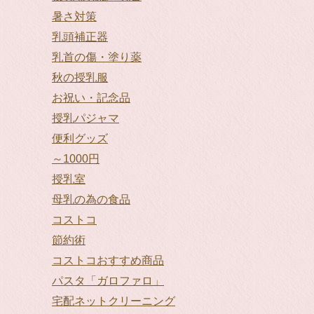
暑さ対策
乳頭補正器
乳首の傷・塗り薬
秋の授乳服
お祝い・記念品
授乳パジャマ
便利グッズ
～1000円
授乳室
母乳の為の食品
コストコ
節約術
コストコおすすめ商品
パスタ「ガロファロ」
宅配ネットクリーニング