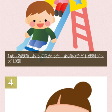
1歳～2歳頃にあって良かった！必須の子ども便利グッ
ズ 10選