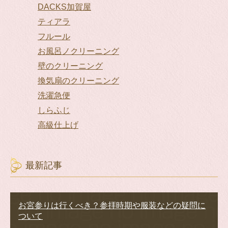
DACKS加賀屋
ティアラ
フルール
お風呂ノクリーニング
壁のクリーニング
換気扇のクリーニング
洗濯急便
しらふじ
高級仕上げ
最新記事
お宮参りは行くべき？参拝時期や服装などの疑問に
ついて