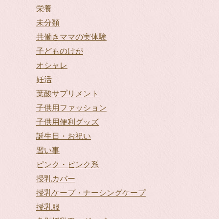
栄養
未分類
共働きママの実体験
子どものけが
オシャレ
妊活
葉酸サプリメント
子供用ファッション
子供用便利グッズ
誕生日・お祝い
習い事
ピンク・ピンク系
授乳カバー
授乳ケープ・ナーシングケープ
授乳服