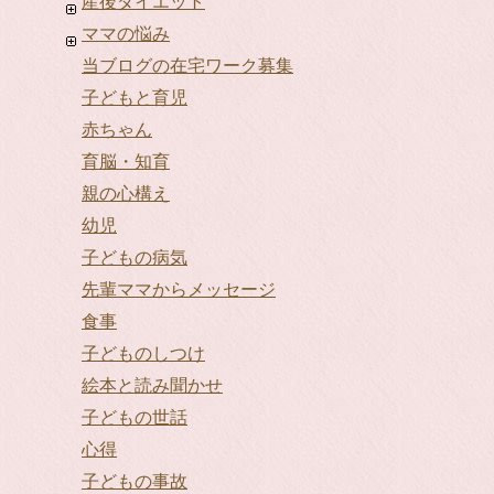
産後ダイエット
ママの悩み
当ブログの在宅ワーク募集
子どもと育児
赤ちゃん
育脳・知育
親の心構え
幼児
子どもの病気
先輩ママからメッセージ
食事
子どものしつけ
絵本と読み聞かせ
子どもの世話
心得
子どもの事故