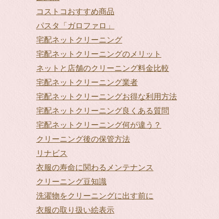
コストコおすすめ商品
パスタ「ガロファロ」
宅配ネットクリーニング
宅配ネットクリーニングのメリット
ネットと店舗のクリーニング料金比較
宅配ネットクリーニング業者
宅配ネットクリーニングお得な利用方法
宅配ネットクリーニング良くある質問
宅配ネットクリーニング何が違う？
クリーニング後の保管方法
リナビス
衣服の寿命に関わるメンテナンス
クリーニング豆知識
洗濯物をクリーニングに出す前に
衣服の取り扱い絵表示