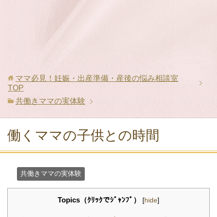
ママ必見！妊娠・出産準備・産後の悩み相談室
TOP
共働きママの実体験
働くママの子供との時間
共働きママの実体験
Topics（ｸﾘｯｸでｼﾞｬﾝﾌﾟ）
[
hide
]