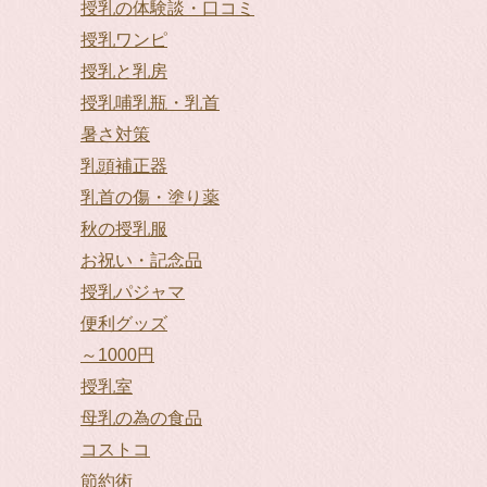
授乳の体験談・口コミ
授乳ワンピ
授乳と乳房
授乳哺乳瓶・乳首
暑さ対策
乳頭補正器
乳首の傷・塗り薬
秋の授乳服
お祝い・記念品
授乳パジャマ
便利グッズ
～1000円
授乳室
母乳の為の食品
コストコ
節約術