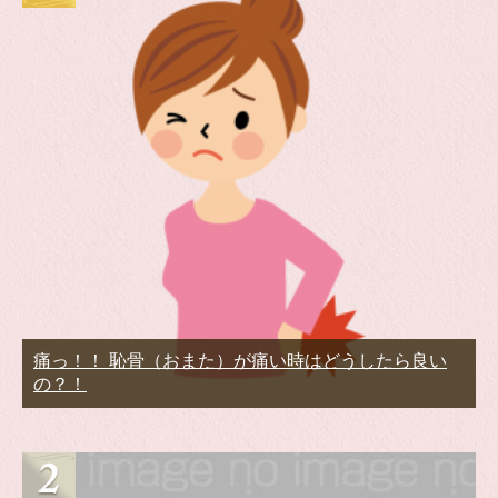
痛っ！！ 恥骨（おまた）が痛い時はどうしたら良い
の？！