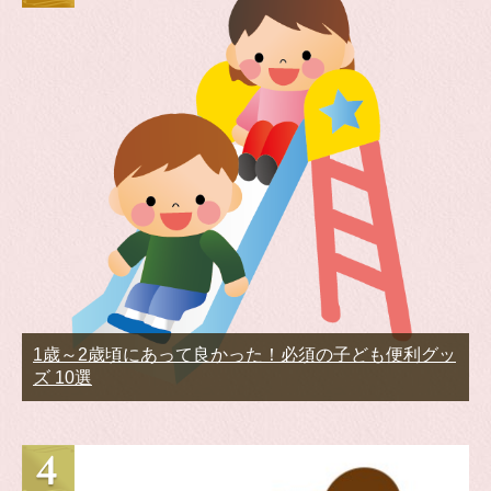
1歳～2歳頃にあって良かった！必須の子ども便利グッ
ズ 10選