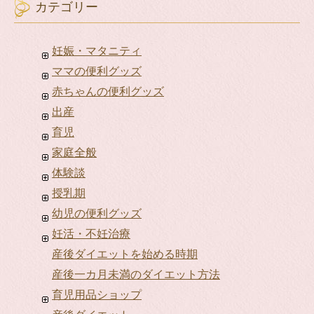
カテゴリー
妊娠・マタニティ
ママの便利グッズ
赤ちゃんの便利グッズ
出産
育児
家庭全般
体験談
授乳期
幼児の便利グッズ
妊活・不妊治療
産後ダイエットを始める時期
産後一カ月未満のダイエット方法
育児用品ショップ