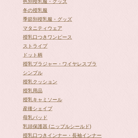
色別授乳服・グッズ
冬の授乳服
季節別授乳服・グッズ
マタニティウェア
授乳口つきワンピース
ストライプ
ドット柄
授乳ブラジャー・ワイヤレスブラ
シンプル
授乳クッション
授乳用品
授乳キャミソール
産後シェイプ
母乳パッド
乳頭保護器 (ニップルシールド)
授乳口つきインナー・長袖インナー