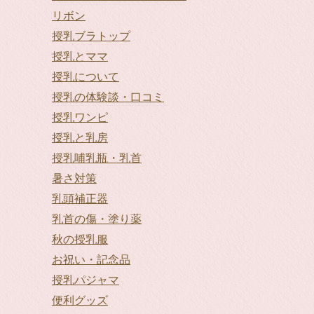
リボン
授乳ブラトップ
授乳とママ
授乳について
授乳の体験談・口コミ
授乳ワンピ
授乳と乳房
授乳哺乳瓶・乳首
暑さ対策
乳頭補正器
乳首の傷・塗り薬
秋の授乳服
お祝い・記念品
授乳パジャマ
便利グッズ