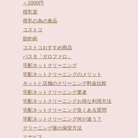
～1000円
授乳室
母乳の為の食品
コストコ
節約術
コストコおすすめ商品
パスタ「ガロファロ」
宅配ネットクリーニング
宅配ネットクリーニングのメリット
ネットと店舗のクリーニング料金比較
宅配ネットクリーニング業者
宅配ネットクリーニングお得な利用方法
宅配ネットクリーニング良くある質問
宅配ネットクリーニング何が違う？
クリーニング後の保管方法
リナビス