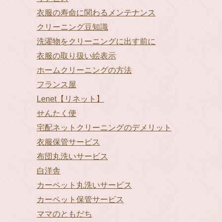
衣服の寿命に関わるメンテナンス
クリーニング豆知識
洗濯物をクリーニングに出す前に
衣服の取り扱い絵表示
ホームクリーニングの方法
フランス屋
Lenet【リネット】
せんたく便
宅配ネットクリーニングのデメリット
衣服保管サービス
布団丸洗いサービス
白洋舎
カーペット丸洗いサービス
カーペット保管サービス
ママのともだち