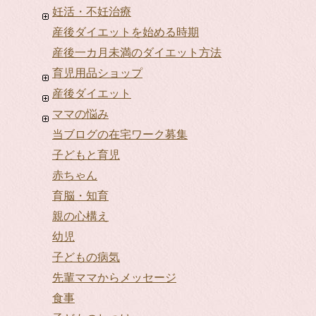
妊活・不妊治療
産後ダイエットを始める時期
産後一カ月未満のダイエット方法
育児用品ショップ
産後ダイエット
ママの悩み
当ブログの在宅ワーク募集
子どもと育児
赤ちゃん
育脳・知育
親の心構え
幼児
子どもの病気
先輩ママからメッセージ
食事