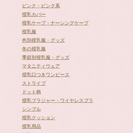
ピンク・ピンク系
授乳カバー
授乳ケープ・ナーシングケープ
授乳服
色別授乳服・グッズ
冬の授乳服
季節別授乳服・グッズ
マタニティウェア
授乳口つきワンピース
ストライプ
ドット柄
授乳ブラジャー・ワイヤレスブラ
シンプル
授乳クッション
授乳用品