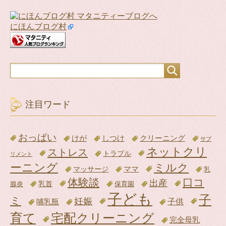
にほんブログ村
注目ワード
おっぱい
けが
クリーニング
しつけ
サプ
ネットクリ
ストレス
トラブル
リメント
ーニング
ミルク
ママ
マッサージ
乳
体験談
口コ
出産
腺炎
乳首
保育園
子ども
子
ミ
妊娠
子供
哺乳瓶
育て
宅配クリーニング
完全母乳