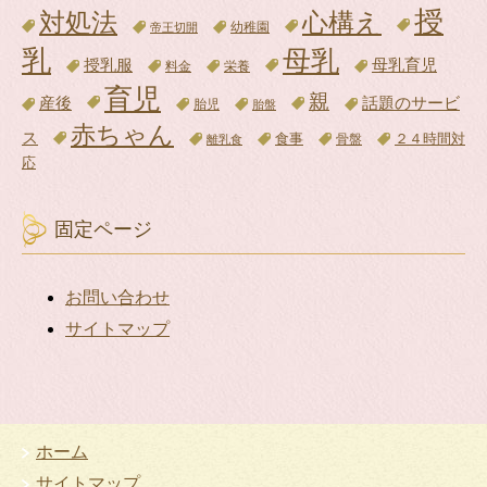
授
対処法
心構え
帝王切開
幼稚園
乳
母乳
母乳育児
授乳服
料金
栄養
育児
親
話題のサービ
産後
胎児
胎盤
赤ちゃん
ス
食事
骨盤
２４時間対
離乳食
応
固定ページ
お問い合わせ
サイトマップ
ホーム
サイトマップ