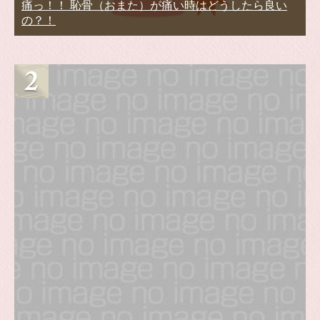
痛っ！！ 恥骨（おまた）が痛い時はどうしたら良い
の？！