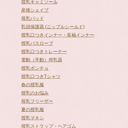
授乳キャミソール
産後シェイプ
母乳パッド
乳頭保護器 (ニップルシールド)
授乳口つきインナー・長袖インナー
授乳バスローブ
授乳口つきトレーナー
電動（手動）搾乳器
授乳ポンチョ
授乳口つきTシャツ
春の授乳服
授乳のお悩み
母乳フリーザー
夏の授乳服
授乳マキシ
授乳ストラップ・ヘアゴム