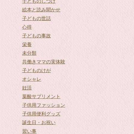
子どものしつけ
絵本と読み聞かせ
子どもの世話
心得
子どもの事故
栄養
未分類
共働きママの実体験
子どものけが
オシャレ
妊活
葉酸サプリメント
子供用ファッション
子供用便利グッズ
誕生日・お祝い
習い事