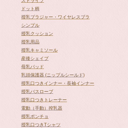
ストライプ
ドット柄
授乳ブラジャー・ワイヤレスブラ
シンプル
授乳クッション
授乳用品
授乳キャミソール
産後シェイプ
母乳パッド
乳頭保護器 (ニップルシールド)
授乳口つきインナー・長袖インナー
授乳バスローブ
授乳口つきトレーナー
電動（手動）搾乳器
授乳ポンチョ
授乳口つきTシャツ