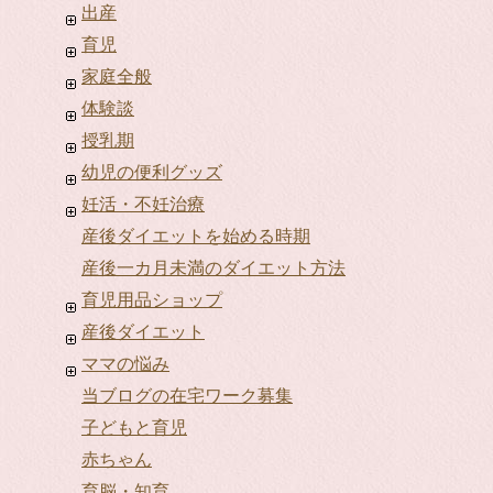
出産
育児
家庭全般
体験談
授乳期
幼児の便利グッズ
妊活・不妊治療
産後ダイエットを始める時期
産後一カ月未満のダイエット方法
育児用品ショップ
産後ダイエット
ママの悩み
当ブログの在宅ワーク募集
子どもと育児
赤ちゃん
育脳・知育