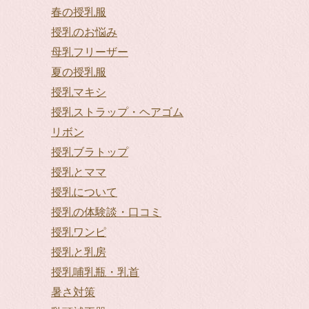
春の授乳服
授乳のお悩み
母乳フリーザー
夏の授乳服
授乳マキシ
授乳ストラップ・ヘアゴム
リボン
授乳ブラトップ
授乳とママ
授乳について
授乳の体験談・口コミ
授乳ワンピ
授乳と乳房
授乳哺乳瓶・乳首
暑さ対策