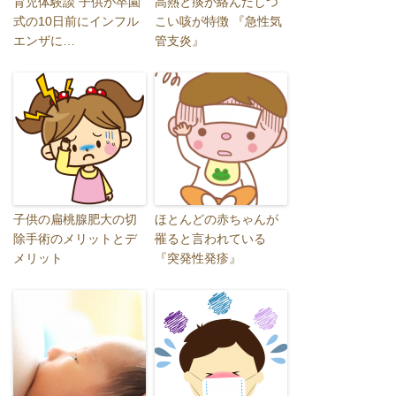
育児体験談 子供が卒園
高熱と痰が絡んだしつ
式の10日前にインフル
こい咳が特徴 『急性気
エンザに…
管支炎』
子供の扁桃腺肥大の切
ほとんどの赤ちゃんが
除手術のメリットとデ
罹ると言われている
メリット
『突発性発疹』