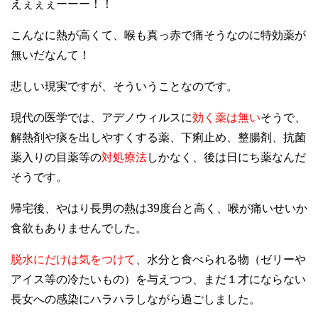
えぇぇぇーーー！！
こんなに熱が高くて、喉も真っ赤で痛そうなのに特効薬が
無いだなんて！
悲しい現実ですが、そういうことなのです。
現代の医学では、アデノウィルスに
効く薬は無い
そうで、
解熱剤や痰を出しやすくする薬、下痢止め、整腸剤、抗菌
薬入りの目薬等の
対処療法
しかなく、後は日にち薬なんだ
そうです。
帰宅後、やはり長男の熱は39度台と高く、喉が痛いせいか
食欲もありませんでした。
脱水にだけは気をつけて
、水分と食べられる物（ゼリーや
アイス等の冷たいもの）を与えつつ、まだ１才にならない
長女への感染にハラハラしながら過ごしました。