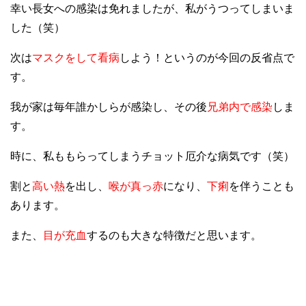
幸い長女への感染は免れましたが、私がうつってしまいま
した（笑）
次は
マスクをして看病
しよう！というのが今回の反省点で
す。
我が家は毎年誰かしらが感染し、その後
兄弟内で感染
しま
す。
時に、私ももらってしまうチョット厄介な病気です（笑）
割と
高い熱
を出し、
喉が真っ赤
になり、
下痢
を伴うことも
あります。
また、
目が充血
するのも大きな特徴だと思います。