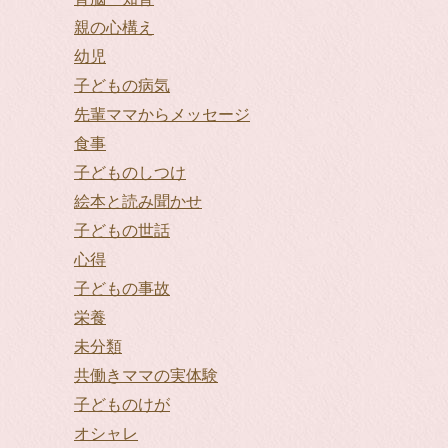
親の心構え
幼児
子どもの病気
先輩ママからメッセージ
食事
子どものしつけ
絵本と読み聞かせ
子どもの世話
心得
子どもの事故
栄養
未分類
共働きママの実体験
子どものけが
オシャレ