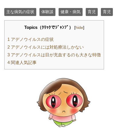
主な病気の症状
体験談
健康・病気
育児
育児
Topics（ｸﾘｯｸでｼﾞｬﾝﾌﾟ）
[
hide
]
1
アデノウイルスの症状
2
アデノウイルスには対処療法しかない
3
アデノウイルスは目が充血するのも大きな特徴
4
関連人気記事