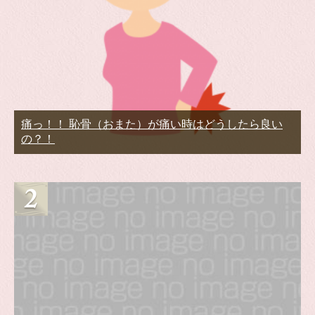
痛っ！！ 恥骨（おまた）が痛い時はどうしたら良い
の？！