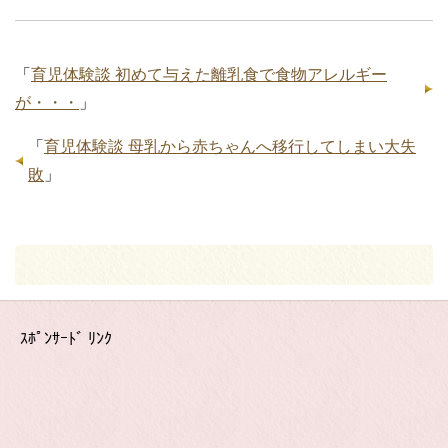
「
育児体験談 初めて与えた離乳食で食物アレルギー
が・・・
」
「
育児体験談 母乳から赤ちゃんへ移行してしまい大失
敗
」
ｽﾎﾟﾝｻｰﾄﾞ ﾘﾝｸ