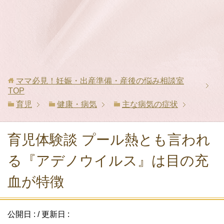
ママ必見！妊娠・出産準備・産後の悩み相談室
TOP
育児
健康・病気
主な病気の症状
育児体験談 プール熱とも言われ
る『アデノウイルス』は目の充
血が特徴
公開日 :
/ 更新日 :