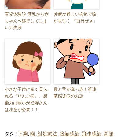
育児体験談 母乳から赤
診断が難しい病気で咳
ちゃんへ移行してしま
が長引く 『百日ぜき』
い大失敗
小さな子供に多く見ら
喉と舌が真っ赤！溶連
れる『りんご病』、感
菌感染症のお話
染力は弱いが妊婦さん
は注意が必要！！
タグ :
下痢
,
喉
,
対処療法
,
接触感染
,
飛沫感染
,
高熱