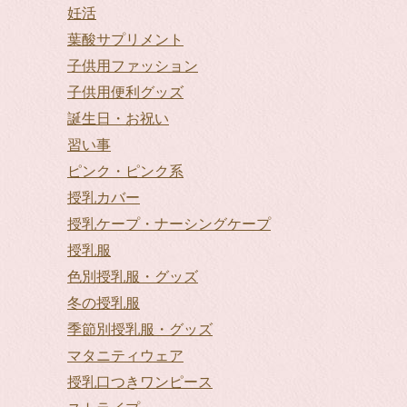
妊活
葉酸サプリメント
子供用ファッション
子供用便利グッズ
誕生日・お祝い
習い事
ピンク・ピンク系
授乳カバー
授乳ケープ・ナーシングケープ
授乳服
色別授乳服・グッズ
冬の授乳服
季節別授乳服・グッズ
マタニティウェア
授乳口つきワンピース