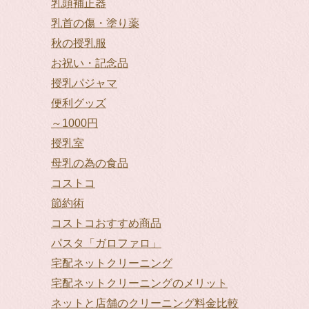
乳頭補正器
乳首の傷・塗り薬
秋の授乳服
お祝い・記念品
授乳パジャマ
便利グッズ
～1000円
授乳室
母乳の為の食品
コストコ
節約術
コストコおすすめ商品
パスタ「ガロファロ」
宅配ネットクリーニング
宅配ネットクリーニングのメリット
ネットと店舗のクリーニング料金比較