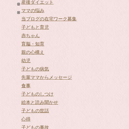
産後ダイエット
ママの悩み
当ブログの在宅ワーク募集
子どもと育児
赤ちゃん
育脳・知育
親の心構え
幼児
子どもの病気
先輩ママからメッセージ
食事
子どものしつけ
絵本と読み聞かせ
子どもの世話
心得
子どもの事故