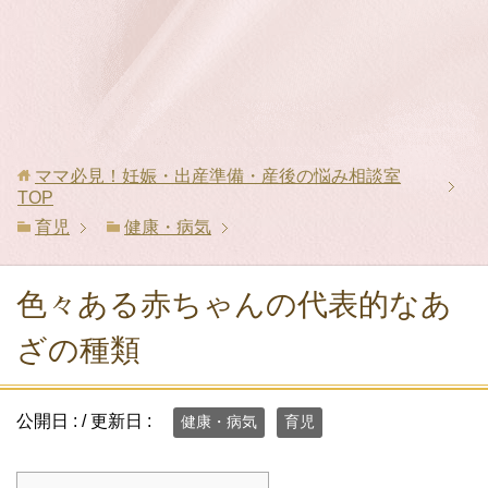
ママ必見！妊娠・出産準備・産後の悩み相談室
TOP
育児
健康・病気
色々ある赤ちゃんの代表的なあ
ざの種類
公開日 :
/ 更新日 :
健康・病気
育児