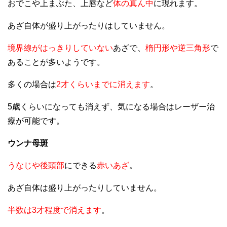
おでこや上まぶた、上唇など
体の真ん中
に現れます。
あざ自体が盛り上がったりはしていません。
境界線がはっきりしていない
あざで、
楕円形や逆三角形
で
あることが多いようです。
多くの場合は
2才くらいまでに消えます
。
5歳くらいになっても消えず、気になる場合はレーザー治
療が可能です。
ウンナ母斑
うなじや後頭部
にできる
赤いあざ
。
あざ自体は盛り上がったりしていません。
半数は3才程度で消えます
。