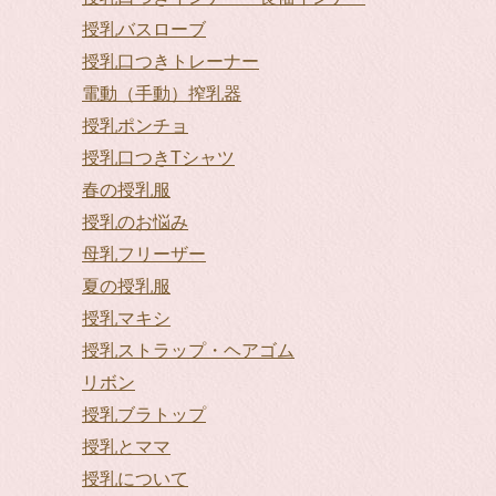
授乳バスローブ
授乳口つきトレーナー
電動（手動）搾乳器
授乳ポンチョ
授乳口つきTシャツ
春の授乳服
授乳のお悩み
母乳フリーザー
夏の授乳服
授乳マキシ
授乳ストラップ・ヘアゴム
リボン
授乳ブラトップ
授乳とママ
授乳について