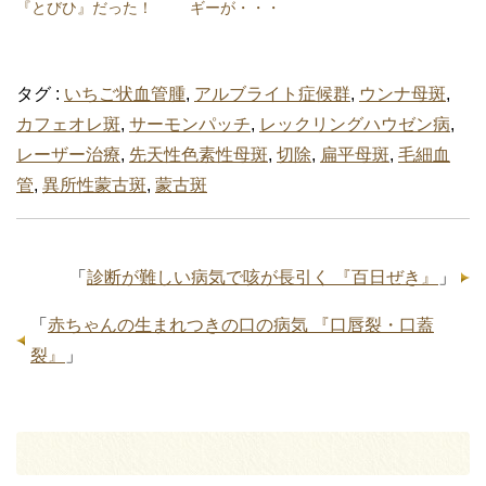
『とびひ』だった！
ギーが・・・
タグ :
いちご状血管腫
,
アルブライト症候群
,
ウンナ母斑
,
カフェオレ斑
,
サーモンパッチ
,
レックリングハウゼン病
,
レーザー治療
,
先天性色素性母斑
,
切除
,
扁平母斑
,
毛細血
管
,
異所性蒙古斑
,
蒙古斑
「
診断が難しい病気で咳が長引く 『百日ぜき』
」
「
赤ちゃんの生まれつきの口の病気 『口唇裂・口蓋
裂』
」