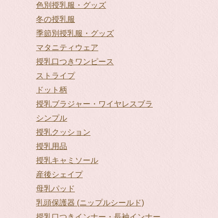
色別授乳服・グッズ
冬の授乳服
季節別授乳服・グッズ
マタニティウェア
授乳口つきワンピース
ストライプ
ドット柄
授乳ブラジャー・ワイヤレスブラ
シンプル
授乳クッション
授乳用品
授乳キャミソール
産後シェイプ
母乳パッド
乳頭保護器 (ニップルシールド)
授乳口つきインナー・長袖インナー