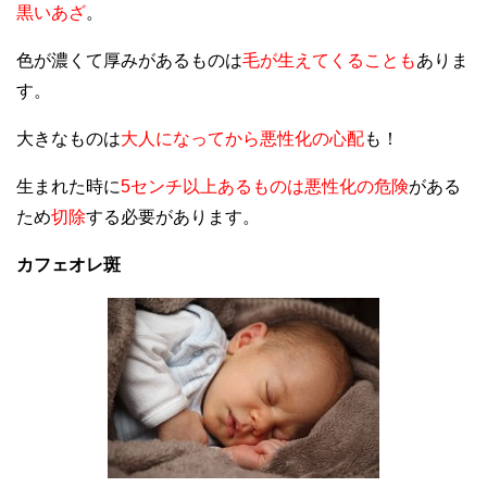
黒いあざ
。
色が濃くて厚みがあるものは
毛が生えてくることも
ありま
す。
大きなものは
大人になってから悪性化の心配
も！
生まれた時に
5センチ以上あるものは悪性化の危険
がある
ため
切除
する必要があります。
カフェオレ斑