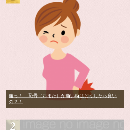
痛っ！！ 恥骨（おまた）が痛い時はどうしたら良い
の？！