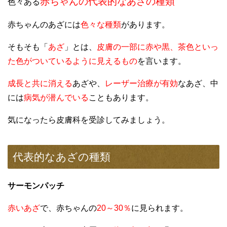
赤ちゃんの代表的なあざの種類
色々ある
赤ちゃんのあざには
色々な種類
があります。
そもそも「
あざ
」とは、
皮膚の一部に赤や黒、茶色といっ
た色がついているように見えるもの
を言います。
成長と共に消える
あざや、
レーザー治療が有効
なあざ、中
には
病気が潜んでいる
こともあります。
気になったら皮膚科を受診してみましょう。
代表的なあざの種類
サーモンパッチ
赤いあざ
で、赤ちゃんの
20～30％
に見られます。