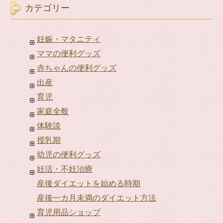
カテゴリー
妊娠・マタニティ
ママの便利グッズ
赤ちゃんの便利グッズ
出産
育児
家庭全般
体験談
授乳期
幼児の便利グッズ
妊活・不妊治療
産後ダイエットを始める時期
産後一カ月未満のダイエット方法
育児用品ショップ