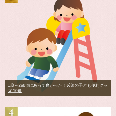
1歳～2歳頃にあって良かった！必須の子ども便利グッ
ズ 10選