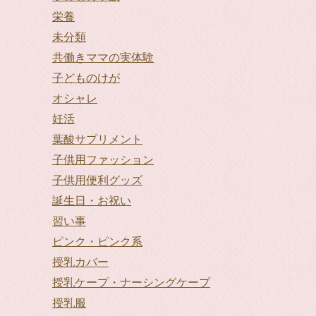
栄養
未分類
共働きママの実体験
子どものけが
オシャレ
妊活
葉酸サプリメント
子供用ファッション
子供用便利グッズ
誕生日・お祝い
習い事
ピンク・ピンク系
授乳カバー
授乳ケープ・ナーシングケープ
授乳服