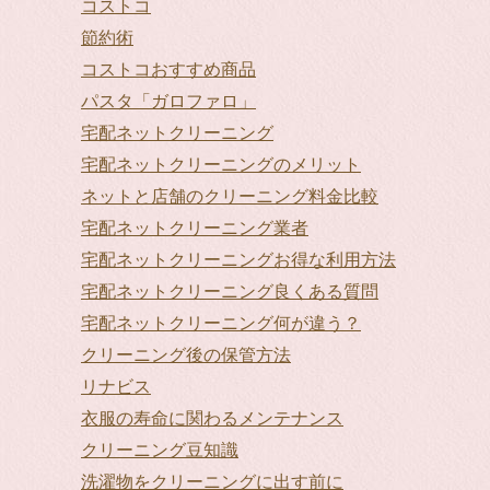
コストコ
節約術
コストコおすすめ商品
パスタ「ガロファロ」
宅配ネットクリーニング
宅配ネットクリーニングのメリット
ネットと店舗のクリーニング料金比較
宅配ネットクリーニング業者
宅配ネットクリーニングお得な利用方法
宅配ネットクリーニング良くある質問
宅配ネットクリーニング何が違う？
クリーニング後の保管方法
リナビス
衣服の寿命に関わるメンテナンス
クリーニング豆知識
洗濯物をクリーニングに出す前に