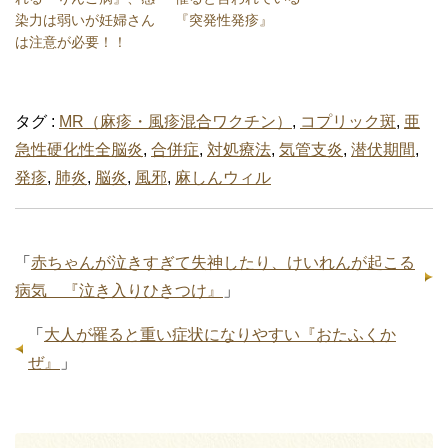
染力は弱いが妊婦さん
『突発性発疹』
は注意が必要！！
タグ :
MR（麻疹・風疹混合ワクチン）
,
コプリック斑
,
亜
急性硬化性全脳炎
,
合併症
,
対処療法
,
気管支炎
,
潜伏期間
,
発疹
,
肺炎
,
脳炎
,
風邪
,
麻しんウィル
「
赤ちゃんが泣きすぎて失神したり、けいれんが起こる
病気 『泣き入りひきつけ』
」
「
大人が罹ると重い症状になりやすい『おたふくか
ぜ』
」