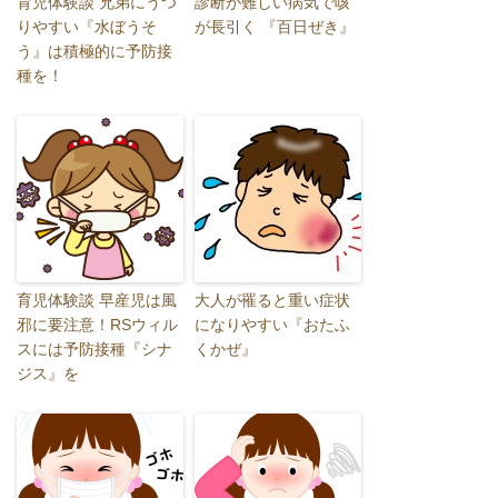
育児体験談 兄弟にうつ
診断が難しい病気で咳
りやすい『水ぼうそ
が長引く 『百日ぜき』
う』は積極的に予防接
種を！
育児体験談 早産児は風
大人が罹ると重い症状
邪に要注意！RSウィル
になりやすい『おたふ
スには予防接種『シナ
くかぜ』
ジス』を