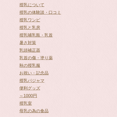
授乳について
授乳の体験談・口コミ
授乳ワンピ
授乳と乳房
授乳哺乳瓶・乳首
暑さ対策
乳頭補正器
乳首の傷・塗り薬
秋の授乳服
お祝い・記念品
授乳パジャマ
便利グッズ
～1000円
授乳室
母乳の為の食品