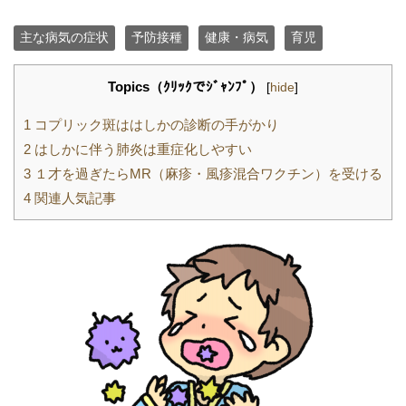
主な病気の症状
予防接種
健康・病気
育児
Topics（ｸﾘｯｸでｼﾞｬﾝﾌﾟ）
[
hide
]
1
コプリック斑ははしかの診断の手がかり
2
はしかに伴う肺炎は重症化しやすい
3
１才を過ぎたらMR（麻疹・風疹混合ワクチン）を受ける
4
関連人気記事