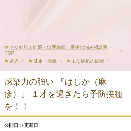
ママ必見！妊娠・出産準備・産後の悩み相談室
TOP
育児
健康・病気
主な病気の症状
感染力の強い 『はしか（麻
疹）』 １才を過ぎたら予防接種
を！！
公開日 :
/ 更新日 :