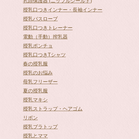
乳頭保護器 (ニップルシールド)
授乳口つきインナー・長袖インナー
授乳バスローブ
授乳口つきトレーナー
電動（手動）搾乳器
授乳ポンチョ
授乳口つきTシャツ
春の授乳服
授乳のお悩み
母乳フリーザー
夏の授乳服
授乳マキシ
授乳ストラップ・ヘアゴム
リボン
授乳ブラトップ
授乳とママ