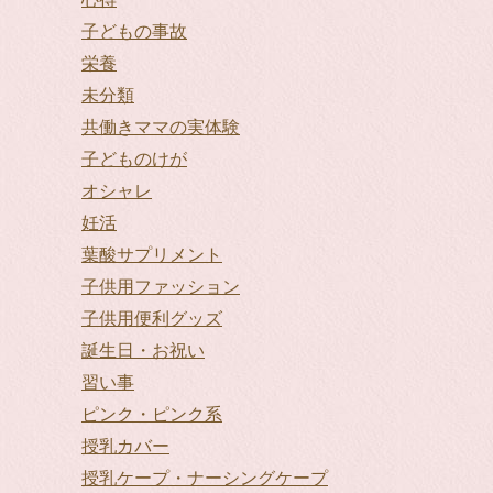
子どもの事故
栄養
未分類
共働きママの実体験
子どものけが
オシャレ
妊活
葉酸サプリメント
子供用ファッション
子供用便利グッズ
誕生日・お祝い
習い事
ピンク・ピンク系
授乳カバー
授乳ケープ・ナーシングケープ