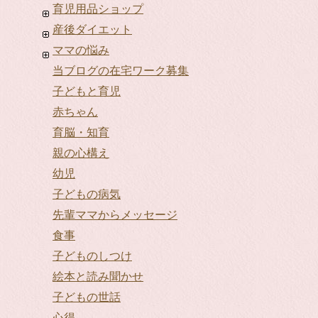
育児用品ショップ
産後ダイエット
ママの悩み
当ブログの在宅ワーク募集
子どもと育児
赤ちゃん
育脳・知育
親の心構え
幼児
子どもの病気
先輩ママからメッセージ
食事
子どものしつけ
絵本と読み聞かせ
子どもの世話
心得