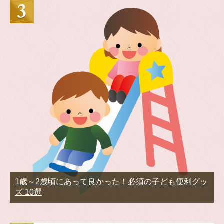
1歳～2歳頃にあって良かった！必須の子ども便利グッ
ズ 10選