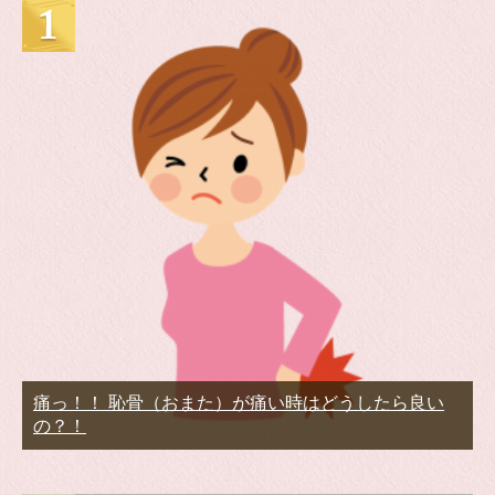
痛っ！！ 恥骨（おまた）が痛い時はどうしたら良い
の？！