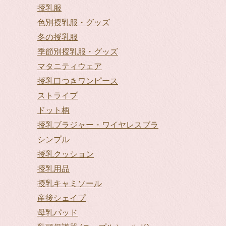
授乳服
色別授乳服・グッズ
冬の授乳服
季節別授乳服・グッズ
マタニティウェア
授乳口つきワンピース
ストライプ
ドット柄
授乳ブラジャー・ワイヤレスブラ
シンプル
授乳クッション
授乳用品
授乳キャミソール
産後シェイプ
母乳パッド