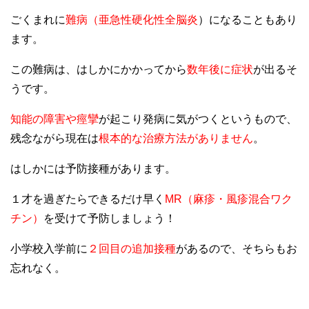
ごくまれに
難病（亜急性硬化性全脳炎
）になることもあり
ます。
この難病は、はしかにかかってから
数年後に症状
が出るそ
うです。
知能の障害や痙攣
が起こり発病に気がつくというもので、
残念ながら現在は
根本的な治療方法がありません
。
はしかには予防接種があります。
１才を過ぎたらできるだけ早く
MR（麻疹・風疹混合ワク
チン）
を受けて予防しましょう！
小学校入学前に
２回目の追加接種
があるので、そちらもお
忘れなく。