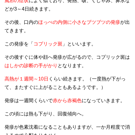
風邪の症状
によく似ており、発熱、咳、くしゃみ、鼻水な
どが3～4日続きます。
その後、口内の
ほっぺの内側に小さなブツブツの発疹
が出
てきます。
この発疹を「
コプリック斑
」といいます。
その後すぐに体や顔へ発疹が広がるので、コプリック斑は
はしかの診断の手がかり
となります。
高熱が１週間～10日
くらい続きます。（一度熱が下がっ
て、またすぐに上がることもあるようです。）
発疹は一週間くらいで
赤から赤褐色
になっていきます。
この頃には熱も下がり、回復傾向へ。
発疹が色素沈着になることもありますが、一か月程度で消