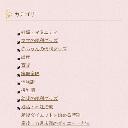
カテゴリー
妊娠・マタニティ
ママの便利グッズ
赤ちゃんの便利グッズ
出産
育児
家庭全般
体験談
授乳期
幼児の便利グッズ
妊活・不妊治療
産後ダイエットを始める時期
産後一カ月未満のダイエット方法