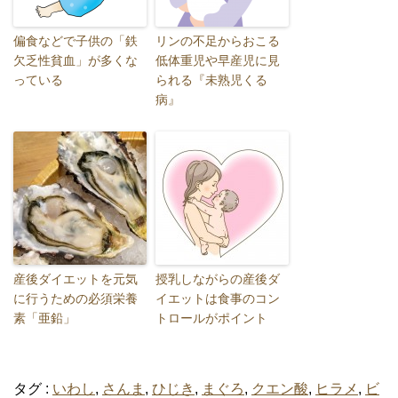
偏食などで子供の「鉄
リンの不足からおこる
欠乏性貧血」が多くな
低体重児や早産児に見
っている
られる『未熟児くる
病』
産後ダイエットを元気
授乳しながらの産後ダ
に行うための必須栄養
イエットは食事のコン
素「亜鉛」
トロールがポイント
タグ :
いわし
,
さんま
,
ひじき
,
まぐろ
,
クエン酸
,
ヒラメ
,
ビ