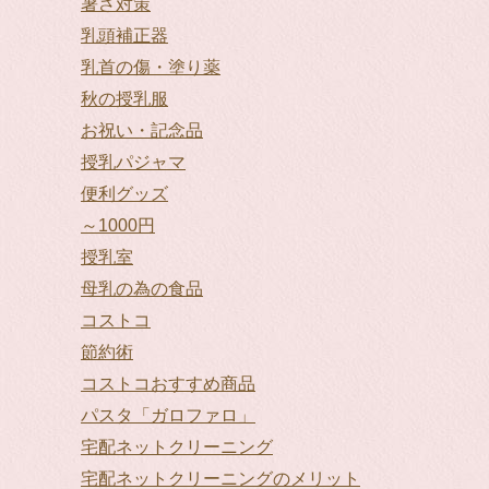
暑さ対策
乳頭補正器
乳首の傷・塗り薬
秋の授乳服
お祝い・記念品
授乳パジャマ
便利グッズ
～1000円
授乳室
母乳の為の食品
コストコ
節約術
コストコおすすめ商品
パスタ「ガロファロ」
宅配ネットクリーニング
宅配ネットクリーニングのメリット