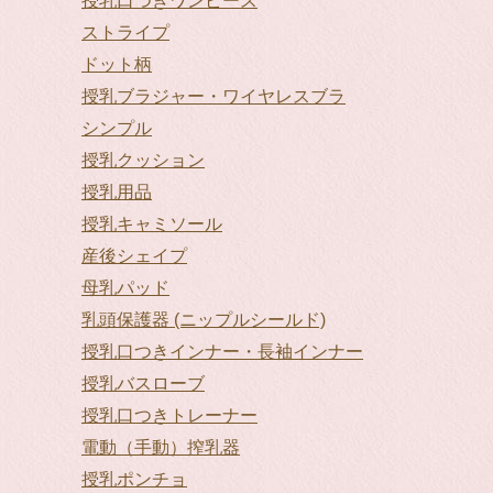
授乳口つきワンピース
ストライプ
ドット柄
授乳ブラジャー・ワイヤレスブラ
シンプル
授乳クッション
授乳用品
授乳キャミソール
産後シェイプ
母乳パッド
乳頭保護器 (ニップルシールド)
授乳口つきインナー・長袖インナー
授乳バスローブ
授乳口つきトレーナー
電動（手動）搾乳器
授乳ポンチョ