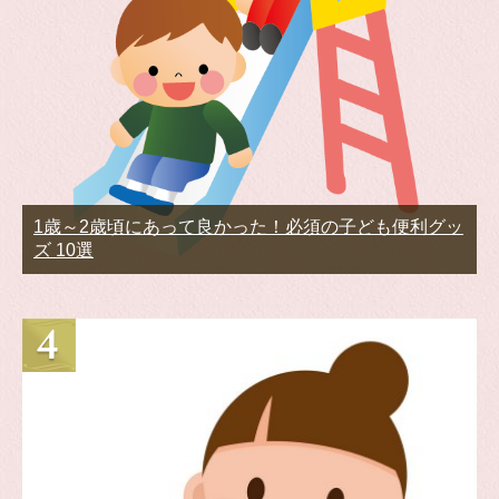
1歳～2歳頃にあって良かった！必須の子ども便利グッ
ズ 10選