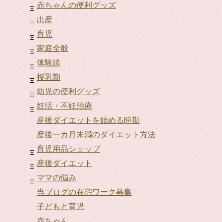
赤ちゃんの便利グッズ
出産
育児
家庭全般
体験談
授乳期
幼児の便利グッズ
妊活・不妊治療
産後ダイエットを始める時期
産後一カ月未満のダイエット方法
育児用品ショップ
産後ダイエット
ママの悩み
当ブログの在宅ワーク募集
子どもと育児
赤ちゃん