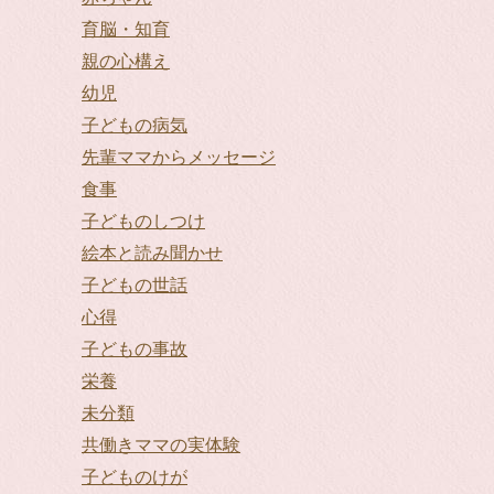
育脳・知育
親の心構え
幼児
子どもの病気
先輩ママからメッセージ
食事
子どものしつけ
絵本と読み聞かせ
子どもの世話
心得
子どもの事故
栄養
未分類
共働きママの実体験
子どものけが