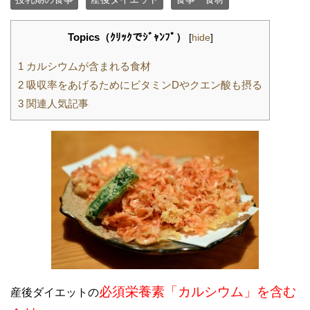
Topics（ｸﾘｯｸでｼﾞｬﾝﾌﾟ）
[
hide
]
1
カルシウムが含まれる食材
2
吸収率をあげるためにビタミンDやクエン酸も摂る
3
関連人気記事
必須栄養素「カルシウム」を含む
産後ダイエットの