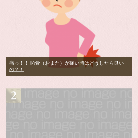
痛っ！！ 恥骨（おまた）が痛い時はどうしたら良い
の？！