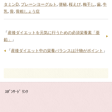
タミンD
,
プレーンヨーグルト
,
便秘
,
桜えび
,
梅干し
,
歯
,
牛
乳
,
骨
,
骨粗しょう症
「
産後ダイエットを元気に行うための必須栄養素「亜
鉛」
」
「
産後ダイエット中の栄養バランスは汁物がポイント
」
ｽﾎﾟﾝｻｰﾄﾞ ﾘﾝｸ