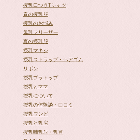
授乳口つきTシャツ
春の授乳服
授乳のお悩み
母乳フリーザー
夏の授乳服
授乳マキシ
授乳ストラップ・ヘアゴム
リボン
授乳ブラトップ
授乳とママ
授乳について
授乳の体験談・口コミ
授乳ワンピ
授乳と乳房
授乳哺乳瓶・乳首