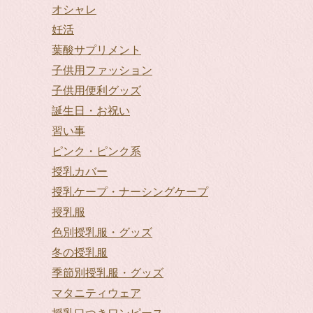
オシャレ
妊活
葉酸サプリメント
子供用ファッション
子供用便利グッズ
誕生日・お祝い
習い事
ピンク・ピンク系
授乳カバー
授乳ケープ・ナーシングケープ
授乳服
色別授乳服・グッズ
冬の授乳服
季節別授乳服・グッズ
マタニティウェア