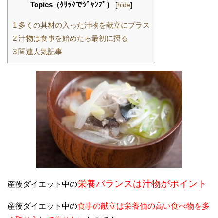
Topics（ｸﾘｯｸでｼﾞｬﾝﾌﾟ）
[
hide
]
1
多くの具材の入った汁物を献立にプラス
2
汁物は食事を始めたら最初に摂る
3
関連人気記事
栄養バランスは汁物がポイント
産後ダイエット中の
産後ダイエット中の
食事の献立は栄養価の高い食べ物を多