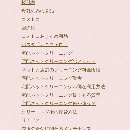
授乳室
母乳の為の食品
コストコ
節約術
コストコおすすめ商品
パスタ「ガロファロ」
宅配ネットクリーニング
宅配ネットクリーニングのメリット
ネットと店舗のクリーニング料金比較
宅配ネットクリーニング業者
宅配ネットクリーニングお得な利用方法
宅配ネットクリーニング良くある質問
宅配ネットクリーニング何が違う？
クリーニング後の保管方法
リナビス
衣服の寿命に関わるメンテナンス