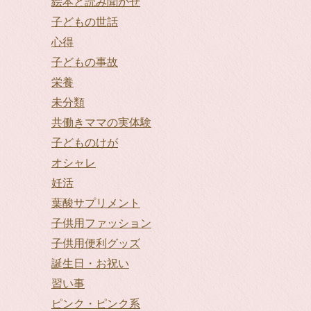
絵本と読み聞かせ
子どもの世話
心得
子どもの事故
栄養
未分類
共働きママの実体験
子どものけが
オシャレ
妊活
葉酸サプリメント
子供用ファッション
子供用便利グッズ
誕生日・お祝い
習い事
ピンク・ピンク系