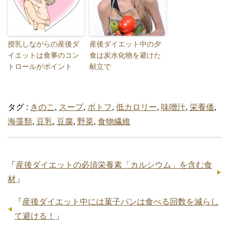
授乳しながらの産後ダ
産後ダイエット中の夕
イエットは食事のコン
食は炭水化物を避けた
トロールがポイント
献立で
タグ :
きのこ
,
スープ
,
ポトフ
,
低カロリー
,
味噌汁
,
栄養価
,
海藻類
,
豆乳
,
豆腐
,
野菜
,
食物繊維
「
産後ダイエットの必須栄養素「カルシウム」を含む食
材
」
「
産後ダイエット中には菓子パンは食べる回数を減らし
て避ける！
」