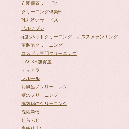
布団保管サービス
クリーニング倶楽部
靴丸洗いサービス
ベルメゾン
宅配ネットクリーニング オススメランキング
革製品クリーニング
コスプレ専門クリーニング
DACKS加賀屋
ティアラ
フルール
お風呂ノクリーニング
壁のクリーニング
換気扇のクリーニング
洗濯急便
しらふじ
高級仕上げ