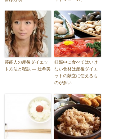
芸能人の産後ダイエッ
妊娠中に食べてはいけ
ト方法と秘訣 ― 辻希美
ない食材は産後ダイエ
ットの献立に使えるも
のが多い