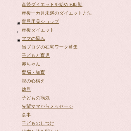
産後ダイエットを始める時期
産後一カ月未満のダイエット方法
育児用品ショップ
産後ダイエット
ママの悩み
当ブログの在宅ワーク募集
子どもと育児
赤ちゃん
育脳・知育
親の心構え
幼児
子どもの病気
先輩ママからメッセージ
食事
子どものしつけ