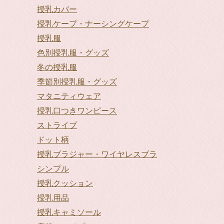
授乳カバー
授乳ケープ・ナーシングケープ
授乳服
色別授乳服・グッズ
冬の授乳服
季節別授乳服・グッズ
マタニティウェア
授乳口つきワンピース
ストライプ
ドット柄
授乳ブラジャー・ワイヤレスブラ
シンプル
授乳クッション
授乳用品
授乳キャミソール