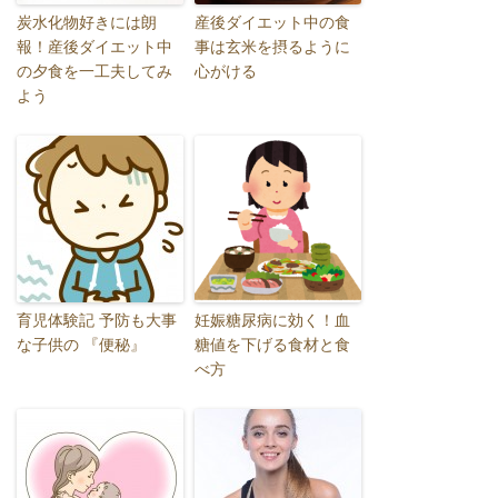
炭水化物好きには朗
産後ダイエット中の食
報！産後ダイエット中
事は玄米を摂るように
の夕食を一工夫してみ
心がける
よう
育児体験記 予防も大事
妊娠糖尿病に効く！血
な子供の 『便秘』
糖値を下げる食材と食
べ方