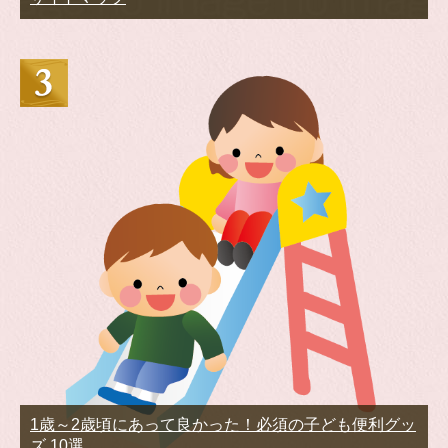
1歳～2歳頃にあって良かった！必須の子ども便利グッ
ズ 10選