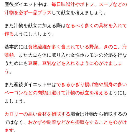
産後ダイエット中は、
毎日味噌汁やポトフ、スープなどの
汁物を必ず一品プラス
して献立を考えましょう。
また汁物を献立に加える際は
なるべく多くの具材を入れて
作る
ようにしましょう。
基本的には
食物繊維が多く含まれている野菜、きのこ、海
藻類
、また大豆を体に取り入れ女性ホルモンの分泌を行な
うためにも
豆腐、豆乳などを入れるように心がけましょ
う
。
また産後ダイエット中は
できるかぎり揚げ物や脂身の多い
ベーコンなどの肉類は避けて汁物の献立を考える
ようにし
ましょう。
カロリーの高い食材を摂取する
場合は汁物から摂取するの
ではなく、
おかずや副菜などから摂取をすることを心がけ
ます
。