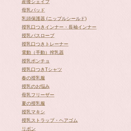
産後シェイプ
母乳パッド
乳頭保護器 (ニップルシールド)
授乳口つきインナー・長袖インナー
授乳バスローブ
授乳口つきトレーナー
電動（手動）搾乳器
授乳ポンチョ
授乳口つきTシャツ
春の授乳服
授乳のお悩み
母乳フリーザー
夏の授乳服
授乳マキシ
授乳ストラップ・ヘアゴム
リボン