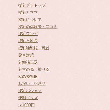
授乳ブラトップ
授乳とママ
授乳について
授乳の体験談・口コミ
授乳ワンピ
授乳と乳房
授乳哺乳瓶・乳首
暑さ対策
乳頭補正器
乳首の傷・塗り薬
秋の授乳服
お祝い・記念品
授乳パジャマ
便利グッズ
～1000円