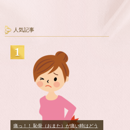
人気記事
痛っ！！ 恥骨（おまた）が痛い時はどう