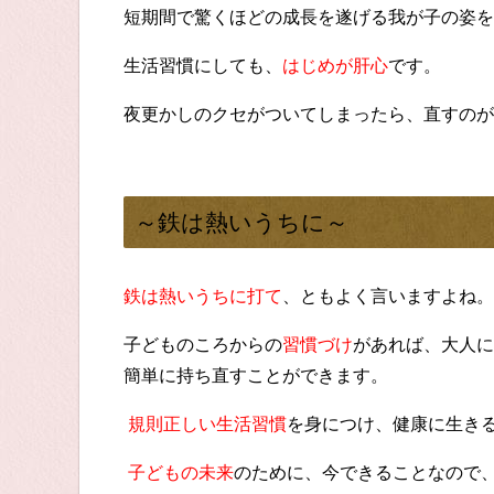
短期間で驚くほどの成長を遂げる我が子の姿を
生活習慣にしても、
はじめが肝心
です。
夜更かしのクセがついてしまったら、直すのが
～鉄は熱いうちに～
鉄は熱いうちに打て
、ともよく言いますよね。
子どものころからの
習慣づけ
があれば、大人に
簡単に持ち直すことができます。
規則正しい生活習慣
を身につけ、健康に生き
子どもの未来
のために、今できることなので