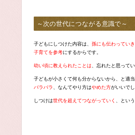
～次の世代につながる意識で～
子どもにしつけた内容は、
孫にも伝わっていき
子育てを参考
にするからです。
幼い頃に教えられたことは
、忘れたと思ってい
子どもが小さくて何も分からないから、と適当
バラバラ
、なんてやり方は
やめた方
がいいでし
しつけは
世代を超えてつながっていく
、という