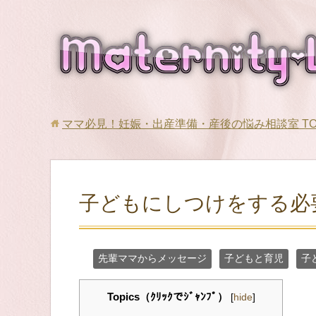
ママ必見！妊娠・出産準備・産後の悩み相談室
T
子どもにしつけをする必
先輩ママからメッセージ
子どもと育児
子
Topics（ｸﾘｯｸでｼﾞｬﾝﾌﾟ）
[
hide
]