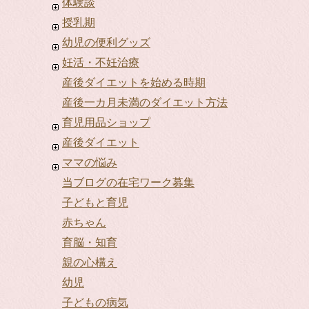
体験談
授乳期
幼児の便利グッズ
妊活・不妊治療
産後ダイエットを始める時期
産後一カ月未満のダイエット方法
育児用品ショップ
産後ダイエット
ママの悩み
当ブログの在宅ワーク募集
子どもと育児
赤ちゃん
育脳・知育
親の心構え
幼児
子どもの病気