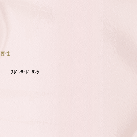
必要性
ｽﾎﾟﾝｻｰﾄﾞ ﾘﾝｸ