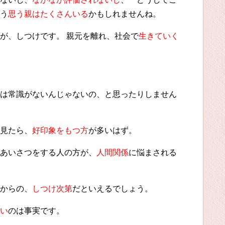
う
思う親はたくさんいる
かもしれませんね。
が、しつけです。 親元を離れ、社会で
生きていく
は常識がないんじゃないの、と思ったりしません
見たら
、
好印象をもつ方
が多いはず。
あいさつをする人の方が、
人間関係
に悩まされる
からの、
しつけ次第
だといえるでしょう。
い
のは事実です。