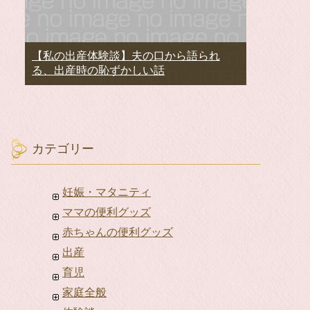
【私の出産体験談】夫の口から語られ
る、出産時の恥ずかしい話
カテゴリー
妊娠・マタニティ
ママの便利グッズ
赤ちゃんの便利グッズ
出産
育児
家庭全般