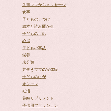
先輩ママからメッセージ
食事
子どものしつけ
絵本と読み聞かせ
子どもの世話
心得
子どもの事故
栄養
未分類
共働きママの実体験
子どものけが
オシャレ
妊活
葉酸サプリメント
子供用ファッション