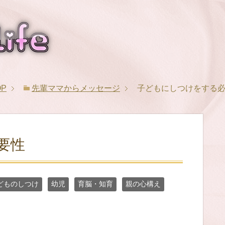
OP
先輩ママからメッセージ
子どもにしつけをする
要性
どものしつけ
幼児
育脳・知育
親の心構え