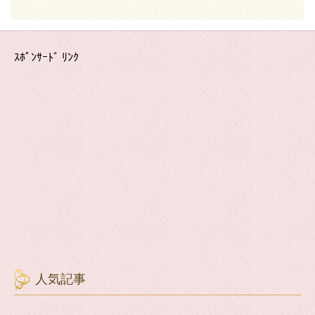
ｽﾎﾟﾝｻｰﾄﾞ ﾘﾝｸ
人気記事