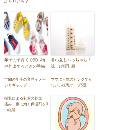
ふたりとも？
年子の子育てで買い物
暑い夏もへっちゃら！
や外出するときの準備
涼しげ授乳服
世間の年子の育児イメー
ママに人気のピンクでか
ジとギャップ
わいい授乳ケープ5選
授乳による乳首の乾燥・
痛み・傷に効く保湿剤を3
つ厳選