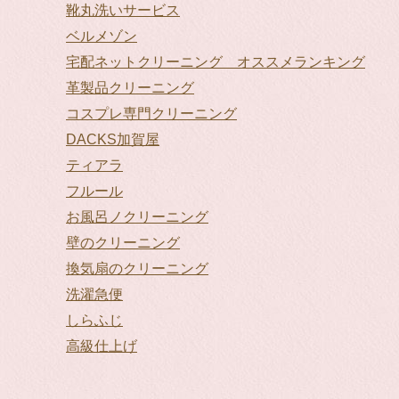
靴丸洗いサービス
ベルメゾン
宅配ネットクリーニング オススメランキング
革製品クリーニング
コスプレ専門クリーニング
DACKS加賀屋
ティアラ
フルール
お風呂ノクリーニング
壁のクリーニング
換気扇のクリーニング
洗濯急便
しらふじ
高級仕上げ