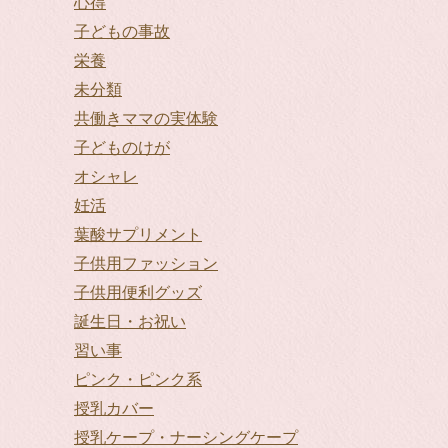
心得
子どもの事故
栄養
未分類
共働きママの実体験
子どものけが
オシャレ
妊活
葉酸サプリメント
子供用ファッション
子供用便利グッズ
誕生日・お祝い
習い事
ピンク・ピンク系
授乳カバー
授乳ケープ・ナーシングケープ