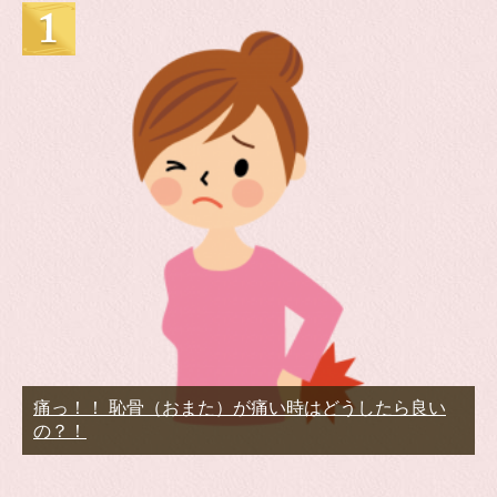
痛っ！！ 恥骨（おまた）が痛い時はどうしたら良い
の？！