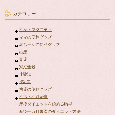
カテゴリー
妊娠・マタニティ
ママの便利グッズ
赤ちゃんの便利グッズ
出産
育児
家庭全般
体験談
授乳期
幼児の便利グッズ
妊活・不妊治療
産後ダイエットを始める時期
産後一カ月未満のダイエット方法