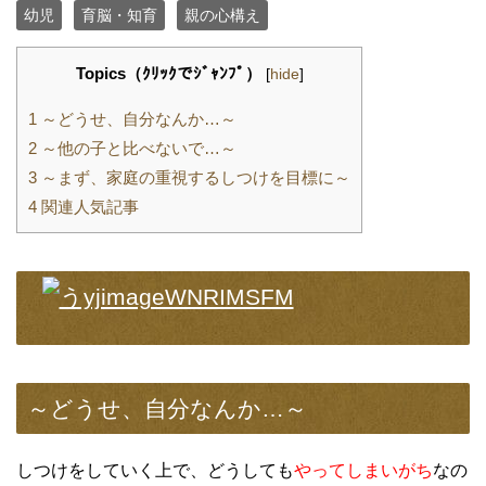
幼児
育脳・知育
親の心構え
Topics（ｸﾘｯｸでｼﾞｬﾝﾌﾟ）
[
hide
]
1
～どうせ、自分なんか…～
2
～他の子と比べないで…～
3
～まず、家庭の重視するしつけを目標に～
4
関連人気記事
～どうせ、自分なんか…～
しつけをしていく上で、どうしても
やってしまいがち
なの