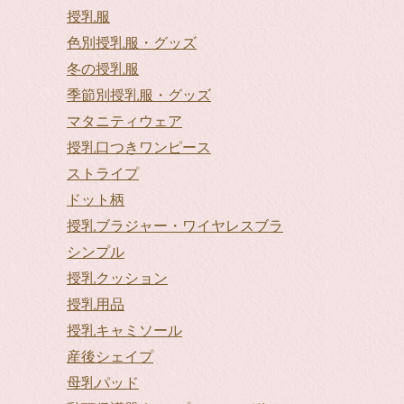
授乳服
色別授乳服・グッズ
冬の授乳服
季節別授乳服・グッズ
マタニティウェア
授乳口つきワンピース
ストライプ
ドット柄
授乳ブラジャー・ワイヤレスブラ
シンプル
授乳クッション
授乳用品
授乳キャミソール
産後シェイプ
母乳パッド