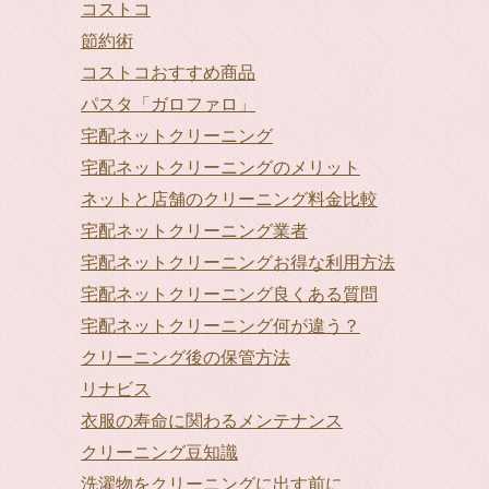
コストコ
節約術
コストコおすすめ商品
パスタ「ガロファロ」
宅配ネットクリーニング
宅配ネットクリーニングのメリット
ネットと店舗のクリーニング料金比較
宅配ネットクリーニング業者
宅配ネットクリーニングお得な利用方法
宅配ネットクリーニング良くある質問
宅配ネットクリーニング何が違う？
クリーニング後の保管方法
リナビス
衣服の寿命に関わるメンテナンス
クリーニング豆知識
洗濯物をクリーニングに出す前に