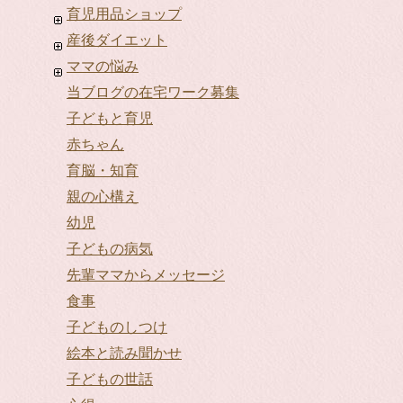
育児用品ショップ
産後ダイエット
ママの悩み
当ブログの在宅ワーク募集
子どもと育児
赤ちゃん
育脳・知育
親の心構え
幼児
子どもの病気
先輩ママからメッセージ
食事
子どものしつけ
絵本と読み聞かせ
子どもの世話