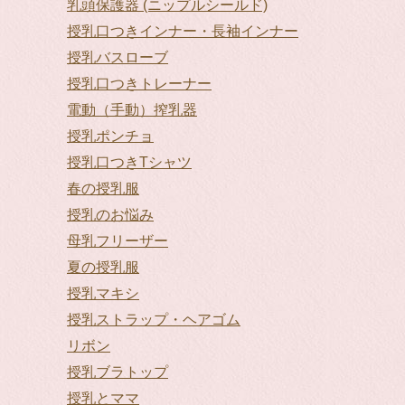
乳頭保護器 (ニップルシールド)
授乳口つきインナー・長袖インナー
授乳バスローブ
授乳口つきトレーナー
電動（手動）搾乳器
授乳ポンチョ
授乳口つきTシャツ
春の授乳服
授乳のお悩み
母乳フリーザー
夏の授乳服
授乳マキシ
授乳ストラップ・ヘアゴム
リボン
授乳ブラトップ
授乳とママ