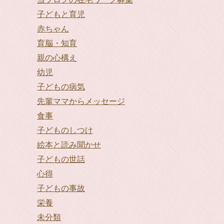
子どもと育児
赤ちゃん
育脳・知育
親の心構え
幼児
子どもの病気
先輩ママからメッセージ
食事
子どものしつけ
絵本と読み聞かせ
子どもの世話
心得
子どもの事故
栄養
未分類