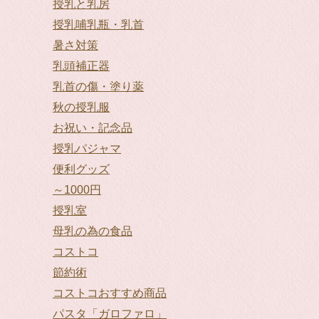
授乳と乳房
授乳哺乳瓶・乳首
暑さ対策
乳頭補正器
乳首の傷・塗り薬
秋の授乳服
お祝い・記念品
授乳パジャマ
便利グッズ
～1000円
授乳室
母乳の為の食品
コストコ
節約術
コストコおすすめ商品
パスタ「ガロファロ」