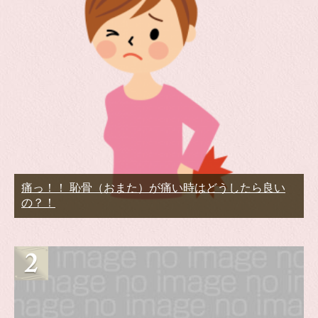
痛っ！！ 恥骨（おまた）が痛い時はどうしたら良い
の？！