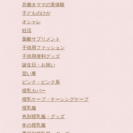
共働きママの実体験
子どものけが
オシャレ
妊活
葉酸サプリメント
子供用ファッション
子供用便利グッズ
誕生日・お祝い
習い事
ピンク・ピンク系
授乳カバー
授乳ケープ・ナーシングケープ
授乳服
色別授乳服・グッズ
冬の授乳服