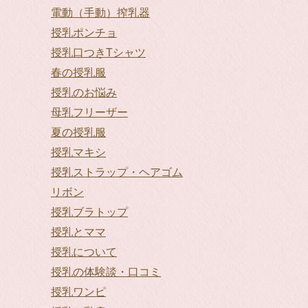
電動（手動）搾乳器
授乳ポンチョ
授乳口つきTシャツ
春の授乳服
授乳のお悩み
母乳フリーザー
夏の授乳服
授乳マキシ
授乳ストラップ・ヘアゴム
リボン
授乳ブラトップ
授乳とママ
授乳について
授乳の体験談・口コミ
授乳ワンピ