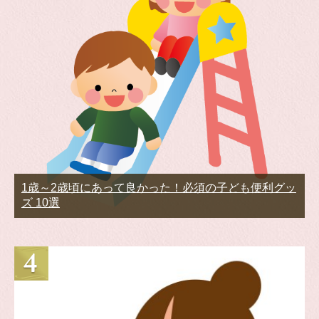
1歳～2歳頃にあって良かった！必須の子ども便利グッ
ズ 10選