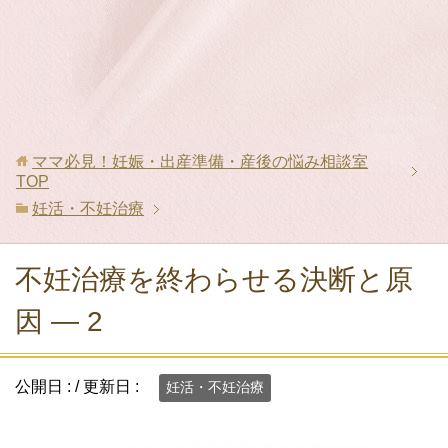
ママ必見！妊娠・出産準備・産後の悩み相談室
TOP
妊活・不妊治療
不妊治療を終わらせる決断と原
因 ― 2
公開日 :
/ 更新日 :
妊活・不妊治療