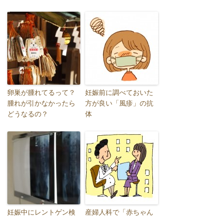
卵巣が腫れてるって？
妊娠前に調べておいた
腫れが引かなかったら
方が良い「風疹」の抗
どうなるの？
体
妊娠中にレントゲン検
産婦人科で「赤ちゃん