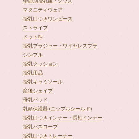
季節別授乳服・グッズ
マタニティウェア
授乳口つきワンピース
ストライプ
ドット柄
授乳ブラジャー・ワイヤレスブラ
シンプル
授乳クッション
授乳用品
授乳キャミソール
産後シェイプ
母乳パッド
乳頭保護器 (ニップルシールド)
授乳口つきインナー・長袖インナー
授乳バスローブ
授乳口つきトレーナー