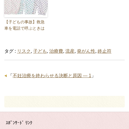
【子どもの事故】救急
車を電話で呼ぶときは
タグ :
リスク
,
子ども
,
治療費
,
流産
,
発がん性
,
終止符
「
不妊治療を終わらせる決断と原因 ― 1
」
ｽﾎﾟﾝｻｰﾄﾞ ﾘﾝｸ