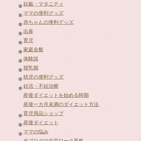
妊娠・マタニティ
ママの便利グッズ
赤ちゃんの便利グッズ
出産
育児
家庭全般
体験談
授乳期
幼児の便利グッズ
妊活・不妊治療
産後ダイエットを始める時期
産後一カ月未満のダイエット方法
育児用品ショップ
産後ダイエット
ママの悩み
当ブログの在宅ワーク募集