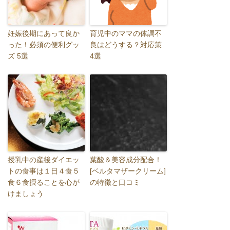
妊娠後期にあって良か
育児中のママの体調不
った！必須の便利グッ
良はどうする？対応策
ズ 5選
4選
授乳中の産後ダイエッ
葉酸＆美容成分配合！
トの食事は１日４食５
[ベルタマザークリーム]
食６食摂ることを心が
の特徴と口コミ
けましょう