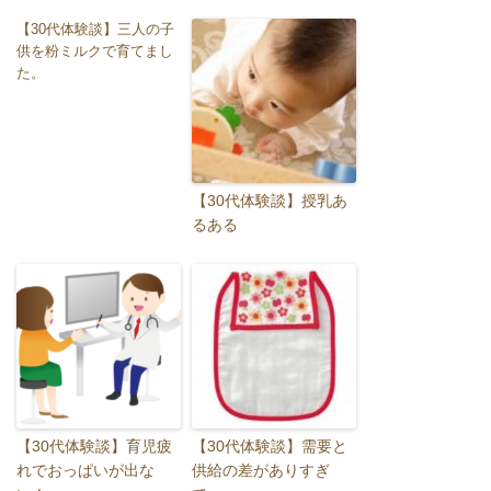
【30代体験談】三人の子
供を粉ミルクで育てまし
た。
【30代体験談】授乳あ
るある
【30代体験談】育児疲
【30代体験談】需要と
れでおっぱいが出な
供給の差がありすぎ