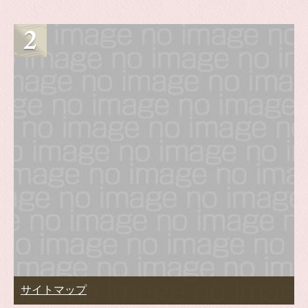
サイトマップ