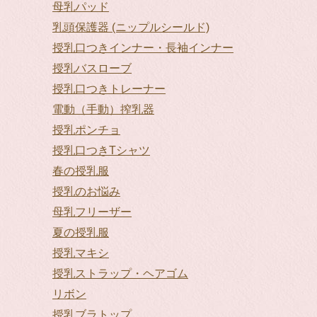
母乳パッド
乳頭保護器 (ニップルシールド)
授乳口つきインナー・長袖インナー
授乳バスローブ
授乳口つきトレーナー
電動（手動）搾乳器
授乳ポンチョ
授乳口つきTシャツ
春の授乳服
授乳のお悩み
母乳フリーザー
夏の授乳服
授乳マキシ
授乳ストラップ・ヘアゴム
リボン
授乳ブラトップ