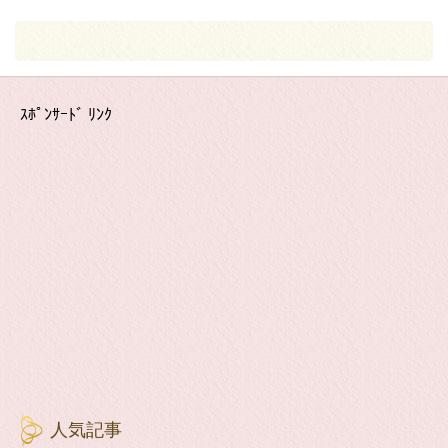
ｽﾎﾟﾝｻｰﾄﾞ ﾘﾝｸ
人気記事