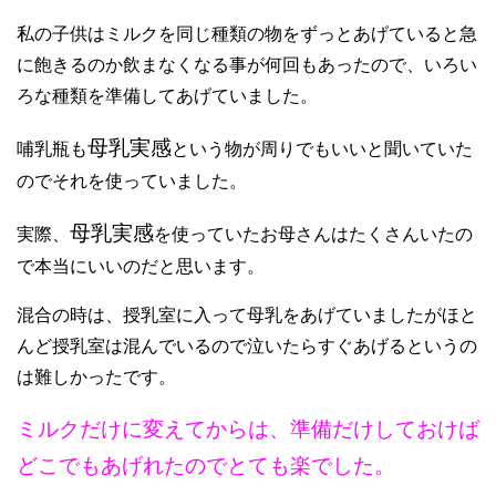
私の子供はミルクを同じ種類の物をずっとあげていると急
に飽きるのか飲まなくなる事が何回もあったので、いろい
ろな種類を準備してあげていました。
母乳実感
哺乳瓶も
という物が周りでもいいと聞いていた
のでそれを使っていました。
母乳実感
実際、
を使っていたお母さんはたくさんいたの
で本当にいいのだと思います。
混合の時は、授乳室に入って母乳をあげていましたがほと
んど授乳室は混んでいるので泣いたらすぐあげるというの
は難しかったです。
ミルクだけに変えてからは、準備だけしておけば
どこでもあげれたのでとても楽でした。