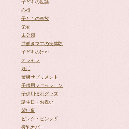
子どもの世話
心得
子どもの事故
栄養
未分類
共働きママの実体験
子どものけが
オシャレ
妊活
葉酸サプリメント
子供用ファッション
子供用便利グッズ
誕生日・お祝い
習い事
ピンク・ピンク系
授乳カバー