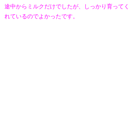
途中からミルクだけでしたが、しっかり育ってく
れているのでよかったです。