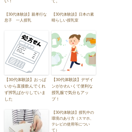
い！
て。
【30代体験談】親孝行な
【30代体験談】日本の素
息子 一人授乳
晴らしい授乳室
【30代体験談】おっぱ
【30代体験談】デザイ
いから直接飲んでくれ
ンがかわいくて便利な
ず搾乳ばかりしていま
授乳服で気分もアッ
した
プ！
【30代体験談】授乳中の
環境のあり方（スマホ、
テレビの使用等につい
て）