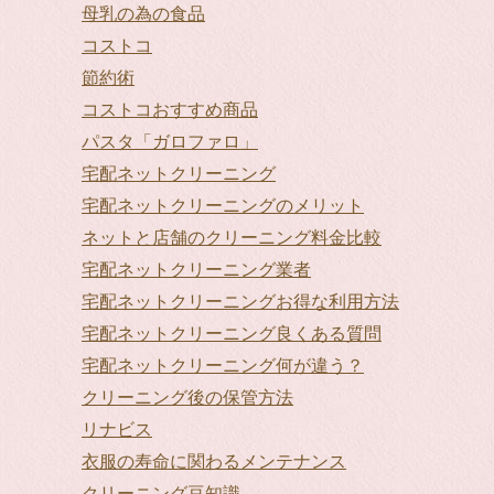
母乳の為の食品
コストコ
節約術
コストコおすすめ商品
パスタ「ガロファロ」
宅配ネットクリーニング
宅配ネットクリーニングのメリット
ネットと店舗のクリーニング料金比較
宅配ネットクリーニング業者
宅配ネットクリーニングお得な利用方法
宅配ネットクリーニング良くある質問
宅配ネットクリーニング何が違う？
クリーニング後の保管方法
リナビス
衣服の寿命に関わるメンテナンス
クリーニング豆知識