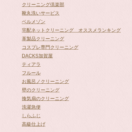
クリーニング倶楽部
靴丸洗いサービス
ベルメゾン
宅配ネットクリーニング オススメランキング
革製品クリーニング
コスプレ専門クリーニング
DACKS加賀屋
ティアラ
フルール
お風呂ノクリーニング
壁のクリーニング
換気扇のクリーニング
洗濯急便
しらふじ
高級仕上げ