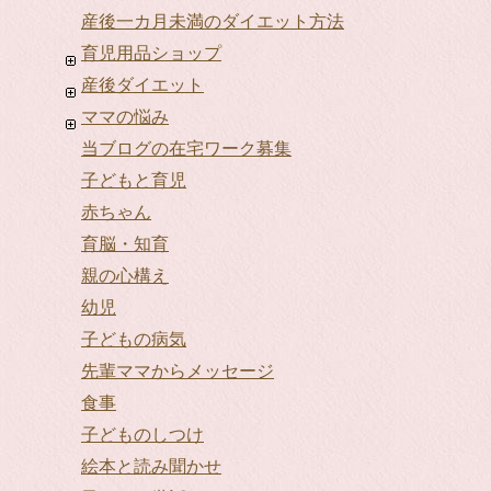
産後一カ月未満のダイエット方法
育児用品ショップ
産後ダイエット
ママの悩み
当ブログの在宅ワーク募集
子どもと育児
赤ちゃん
育脳・知育
親の心構え
幼児
子どもの病気
先輩ママからメッセージ
食事
子どものしつけ
絵本と読み聞かせ