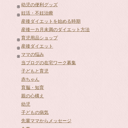
幼児の便利グッズ
妊活・不妊治療
産後ダイエットを始める時期
産後一カ月未満のダイエット方法
育児用品ショップ
産後ダイエット
ママの悩み
当ブログの在宅ワーク募集
子どもと育児
赤ちゃん
育脳・知育
親の心構え
幼児
子どもの病気
先輩ママからメッセージ