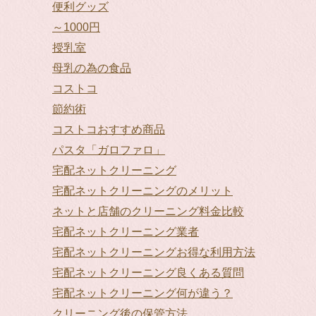
便利グッズ
～1000円
授乳室
母乳の為の食品
コストコ
節約術
コストコおすすめ商品
パスタ「ガロファロ」
宅配ネットクリーニング
宅配ネットクリーニングのメリット
ネットと店舗のクリーニング料金比較
宅配ネットクリーニング業者
宅配ネットクリーニングお得な利用方法
宅配ネットクリーニング良くある質問
宅配ネットクリーニング何が違う？
クリーニング後の保管方法