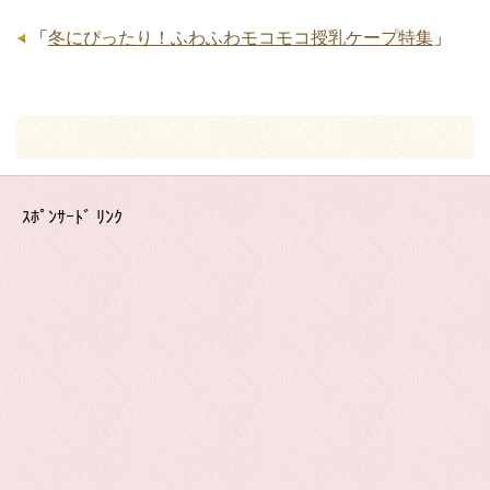
「
冬にぴったり！ふわふわモコモコ授乳ケープ特集
」
ｽﾎﾟﾝｻｰﾄﾞ ﾘﾝｸ