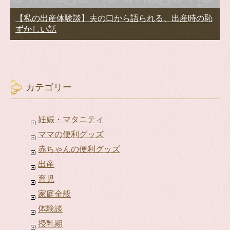
【私の出産体験談】夫の口から語られる、出産時の恥
ずかしい話
カテゴリー
妊娠・マタニティ
ママの便利グッズ
赤ちゃんの便利グッズ
出産
育児
家庭全般
体験談
授乳期