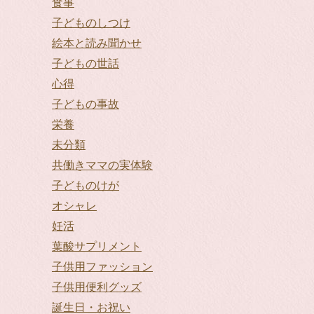
食事
子どものしつけ
絵本と読み聞かせ
子どもの世話
心得
子どもの事故
栄養
未分類
共働きママの実体験
子どものけが
オシャレ
妊活
葉酸サプリメント
子供用ファッション
子供用便利グッズ
誕生日・お祝い