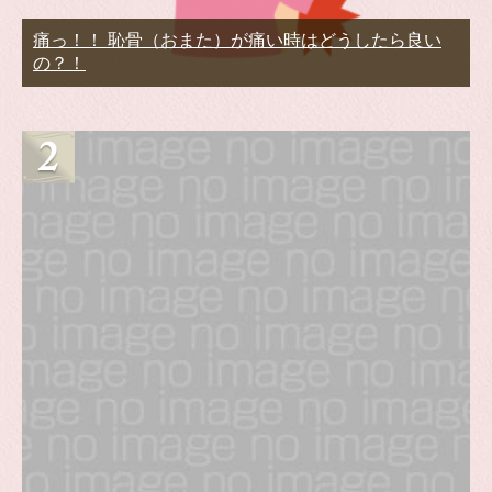
痛っ！！ 恥骨（おまた）が痛い時はどうしたら良い
の？！