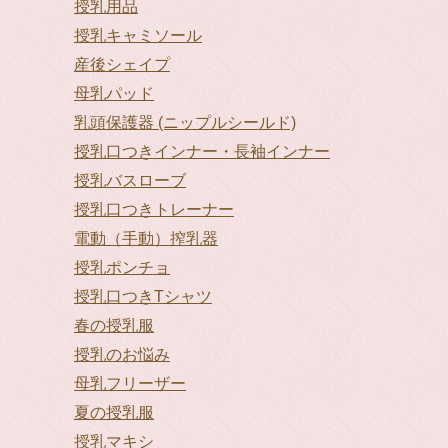
授乳用品
授乳キャミソール
産後シェイプ
母乳パッド
乳頭保護器 (ニップルシールド)
授乳口つきインナー・長袖インナー
授乳バスローブ
授乳口つきトレーナー
電動（手動）搾乳器
授乳ポンチョ
授乳口つきTシャツ
春の授乳服
授乳のお悩み
母乳フリーザー
夏の授乳服
授乳マキシ