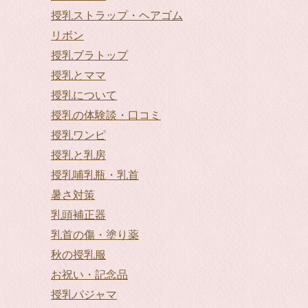
授乳ストラップ・ヘアゴム
リボン
授乳ブラトップ
授乳とママ
授乳について
授乳の体験談・口コミ
授乳ワンピ
授乳と乳房
授乳哺乳瓶・乳首
暑さ対策
乳頭補正器
乳首の傷・塗り薬
秋の授乳服
お祝い・記念品
授乳パジャマ