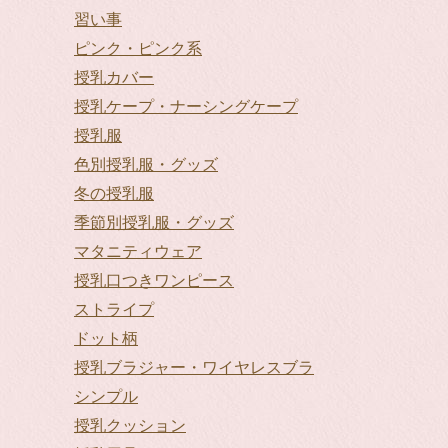
習い事
ピンク・ピンク系
授乳カバー
授乳ケープ・ナーシングケープ
授乳服
色別授乳服・グッズ
冬の授乳服
季節別授乳服・グッズ
マタニティウェア
授乳口つきワンピース
ストライプ
ドット柄
授乳ブラジャー・ワイヤレスブラ
シンプル
授乳クッション