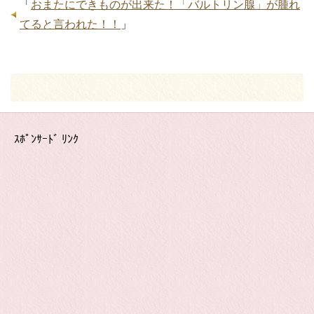
「
おまたにできものが出来た！「バルトリン腺」が腫れ
てると言われた！！
」
ｽﾎﾟﾝｻｰﾄﾞ ﾘﾝｸ