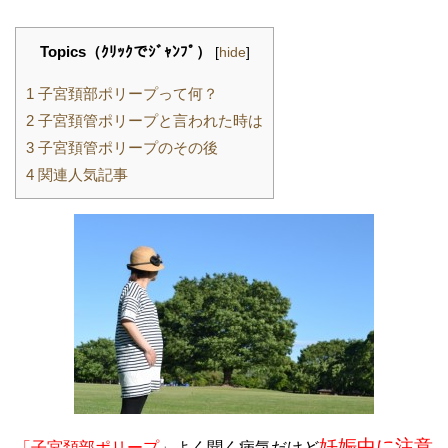
Topics（ｸﾘｯｸでｼﾞｬﾝﾌﾟ）
[
hide
]
1
子宮頚部ポリープって何？
2
子宮頚管ポリープと言われた時は
3
子宮頚管ポリープのその後
4
関連人気記事
妊娠中に注意
「子宮頚部ポリープ
」よく聞く病気だけど