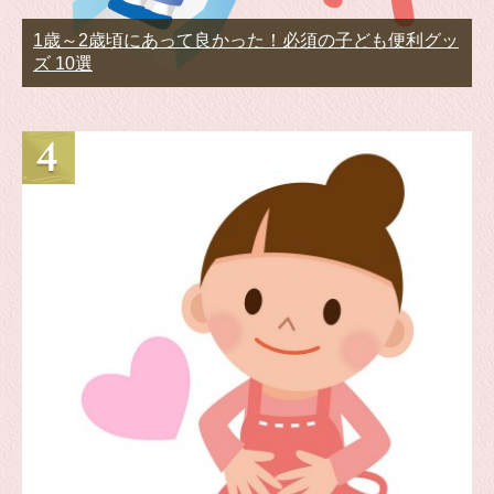
1歳～2歳頃にあって良かった！必須の子ども便利グッ
ズ 10選