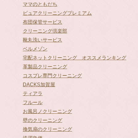
ママのともだち
ピュアクリーニングプレミアム
布団保管サービス
クリーニング倶楽部
靴丸洗いサービス
ベルメゾン
宅配ネットクリーニング オススメランキング
革製品クリーニング
コスプレ専門クリーニング
DACKS加賀屋
ティアラ
フルール
お風呂ノクリーニング
壁のクリーニング
換気扇のクリーニング