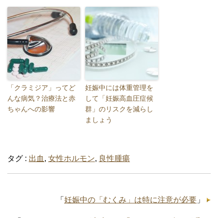
「クラミジア」ってど
妊娠中には体重管理を
んな病気？治療法と赤
して「妊娠高血圧症候
ちゃんへの影響
群」のリスクを減らし
ましょう
タグ :
出血
,
女性ホルモン
,
良性腫瘍
「
妊娠中の「むくみ」は特に注意が必要
」