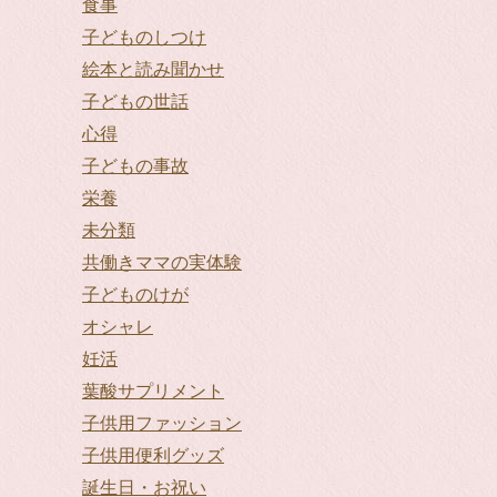
食事
子どものしつけ
絵本と読み聞かせ
子どもの世話
心得
子どもの事故
栄養
未分類
共働きママの実体験
子どものけが
オシャレ
妊活
葉酸サプリメント
子供用ファッション
子供用便利グッズ
誕生日・お祝い