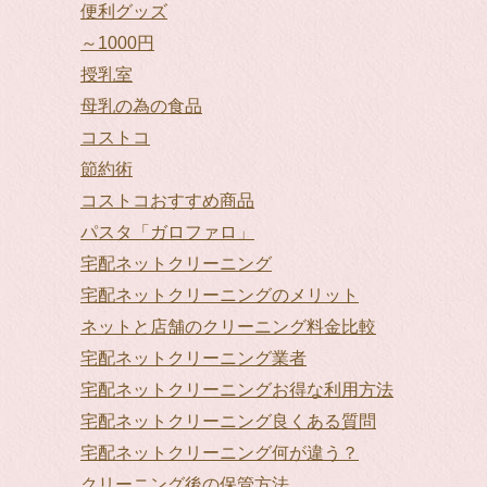
便利グッズ
～1000円
授乳室
母乳の為の食品
コストコ
節約術
コストコおすすめ商品
パスタ「ガロファロ」
宅配ネットクリーニング
宅配ネットクリーニングのメリット
ネットと店舗のクリーニング料金比較
宅配ネットクリーニング業者
宅配ネットクリーニングお得な利用方法
宅配ネットクリーニング良くある質問
宅配ネットクリーニング何が違う？
クリーニング後の保管方法