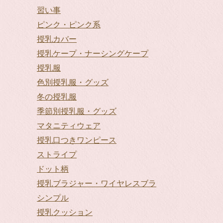
習い事
ピンク・ピンク系
授乳カバー
授乳ケープ・ナーシングケープ
授乳服
色別授乳服・グッズ
冬の授乳服
季節別授乳服・グッズ
マタニティウェア
授乳口つきワンピース
ストライプ
ドット柄
授乳ブラジャー・ワイヤレスブラ
シンプル
授乳クッション