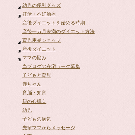
幼児の便利グッズ
妊活・不妊治療
産後ダイエットを始める時期
産後一カ月未満のダイエット方法
育児用品ショップ
産後ダイエット
ママの悩み
当ブログの在宅ワーク募集
子どもと育児
赤ちゃん
育脳・知育
親の心構え
幼児
子どもの病気
先輩ママからメッセージ