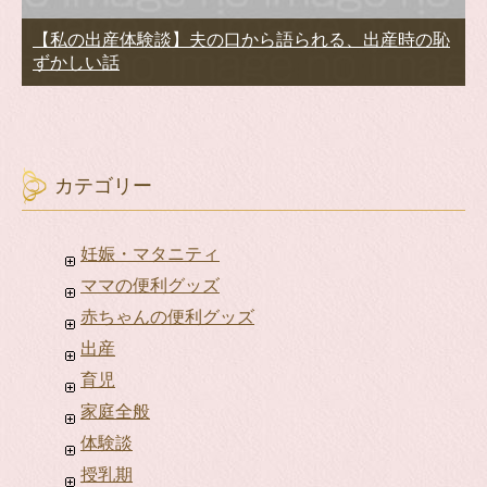
【私の出産体験談】夫の口から語られる、出産時の恥
ずかしい話
カテゴリー
妊娠・マタニティ
ママの便利グッズ
赤ちゃんの便利グッズ
出産
育児
家庭全般
体験談
授乳期