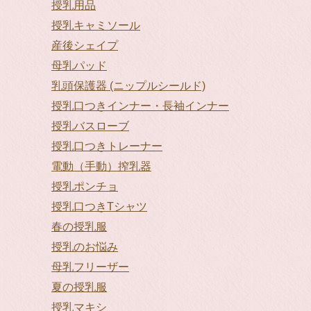
授乳用品
授乳キャミソール
産後シェイプ
母乳パッド
乳頭保護器 (ニップルシールド)
授乳口つきインナー・長袖インナー
授乳バスローブ
授乳口つきトレーナー
電動（手動）搾乳器
授乳ポンチョ
授乳口つきTシャツ
春の授乳服
授乳のお悩み
母乳フリーザー
夏の授乳服
授乳マキシ