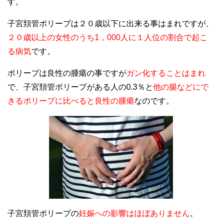
す。
子宮頚管ポリープは２０歳以下に出来る事はまれですが、
２０歳以上の女性のうち1，000人に１人位の割合で起こ
る病気
です。
ポリープは良性の腫瘍の事ですが
ガン化することはまれ
で、子宮頚管ポリープがある人の0.3％と
他の腸などにで
きるポリープに比べると良性の腫瘍
なのです。
子宮頚管ポリープの
妊娠への影響はほぼありません
。