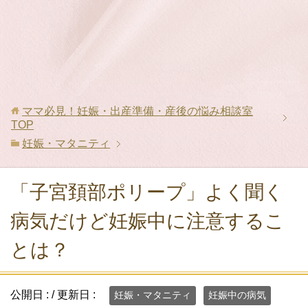
ママ必見！妊娠・出産準備・産後の悩み相談室
TOP
妊娠・マタニティ
「子宮頚部ポリープ」よく聞く
病気だけど妊娠中に注意するこ
とは？
公開日 :
/ 更新日 :
妊娠・マタニティ
妊娠中の病気