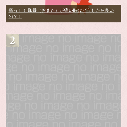
痛っ！！ 恥骨（おまた）が痛い時はどうしたら良い
の？！