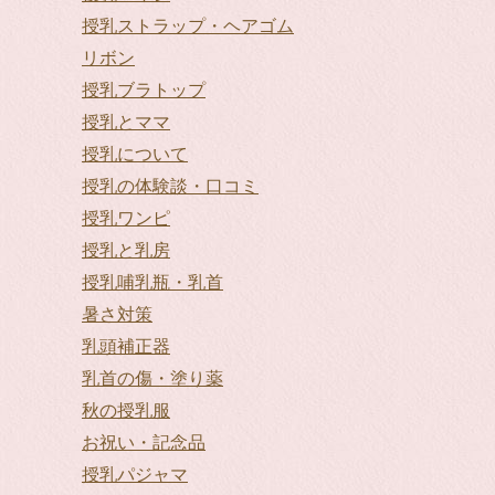
授乳ストラップ・ヘアゴム
リボン
授乳ブラトップ
授乳とママ
授乳について
授乳の体験談・口コミ
授乳ワンピ
授乳と乳房
授乳哺乳瓶・乳首
暑さ対策
乳頭補正器
乳首の傷・塗り薬
秋の授乳服
お祝い・記念品
授乳パジャマ