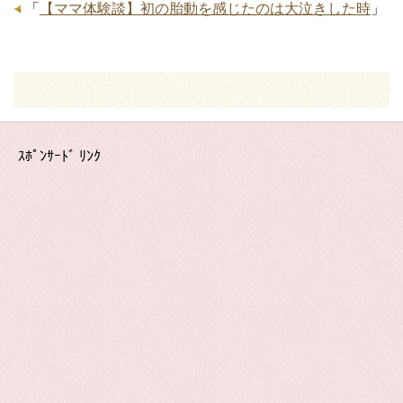
「
【ママ体験談】初の胎動を感じたのは大泣きした時
」
ｽﾎﾟﾝｻｰﾄﾞ ﾘﾝｸ