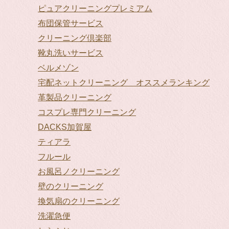
ピュアクリーニングプレミアム
布団保管サービス
クリーニング倶楽部
靴丸洗いサービス
ベルメゾン
宅配ネットクリーニング オススメランキング
革製品クリーニング
コスプレ専門クリーニング
DACKS加賀屋
ティアラ
フルール
お風呂ノクリーニング
壁のクリーニング
換気扇のクリーニング
洗濯急便