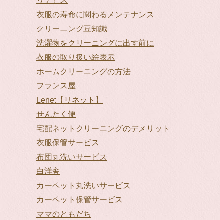
リナビス
衣服の寿命に関わるメンテナンス
クリーニング豆知識
洗濯物をクリーニングに出す前に
衣服の取り扱い絵表示
ホームクリーニングの方法
フランス屋
Lenet【リネット】
せんたく便
宅配ネットクリーニングのデメリット
衣服保管サービス
布団丸洗いサービス
白洋舎
カーペット丸洗いサービス
カーペット保管サービス
ママのともだち