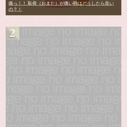
痛っ！！ 恥骨（おまた）が痛い時はどうしたら良い
の？！