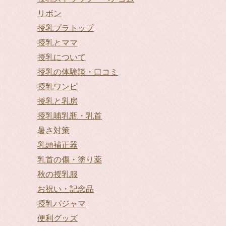
リボン
授乳ブラトップ
授乳とママ
授乳について
授乳の体験談・口コミ
授乳ワンピ
授乳と乳房
授乳哺乳瓶・乳首
暑さ対策
乳頭補正器
乳首の傷・塗り薬
秋の授乳服
お祝い・記念品
授乳パジャマ
便利グッズ