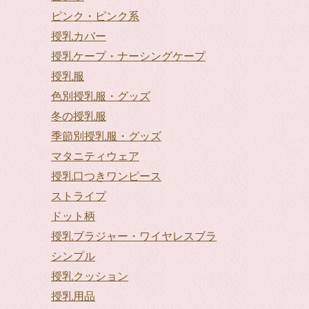
ピンク・ピンク系
授乳カバー
授乳ケープ・ナーシングケープ
授乳服
色別授乳服・グッズ
冬の授乳服
季節別授乳服・グッズ
マタニティウェア
授乳口つきワンピース
ストライプ
ドット柄
授乳ブラジャー・ワイヤレスブラ
シンプル
授乳クッション
授乳用品