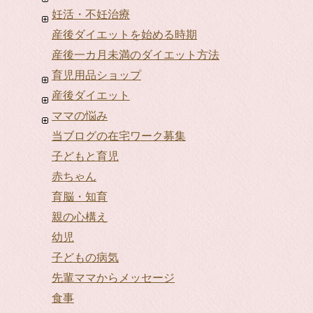
妊活・不妊治療
産後ダイエットを始める時期
産後一カ月未満のダイエット方法
育児用品ショップ
産後ダイエット
ママの悩み
当ブログの在宅ワーク募集
子どもと育児
赤ちゃん
育脳・知育
親の心構え
幼児
子どもの病気
先輩ママからメッセージ
食事