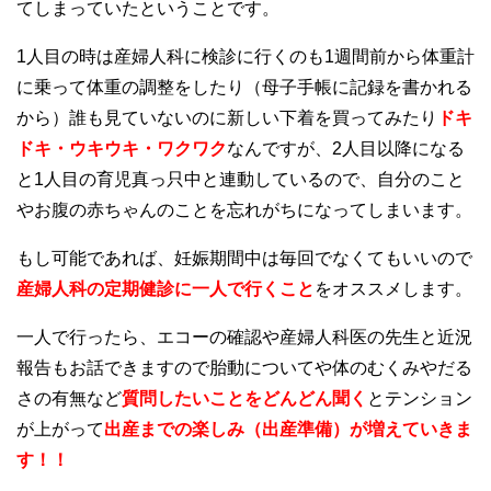
てしまっていたということです。
1人目の時は産婦人科に検診に行くのも1週間前から体重計
に乗って体重の調整をしたり（母子手帳に記録を書かれる
から）誰も見ていないのに新しい下着を買ってみたり
ドキ
ドキ・ウキウキ・ワクワク
なんですが、2人目以降になる
と1人目の育児真っ只中と連動しているので、自分のこと
やお腹の赤ちゃんのことを忘れがちになってしまいます。
もし可能であれば、妊娠期間中は毎回でなくてもいいので
産婦人科の定期健診に一人で行くこと
をオススメします。
一人で行ったら、エコーの確認や産婦人科医の先生と近況
報告もお話できますので胎動についてや体のむくみやだる
さの有無など
質問したいことをどんどん聞く
とテンション
が上がって
出産までの楽しみ（出産準備）が増えていきま
す！！