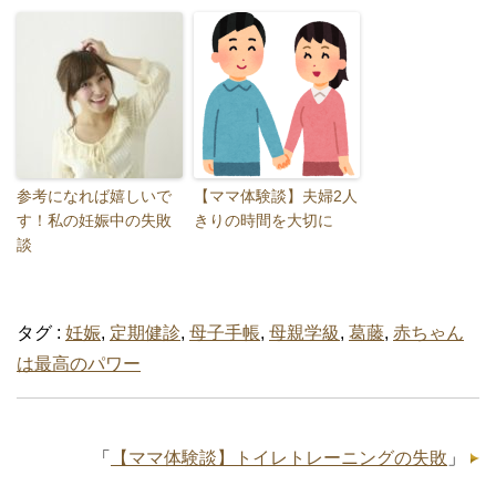
参考になれば嬉しいで
【ママ体験談】夫婦2人
す！私の妊娠中の失敗
きりの時間を大切に
談
タグ :
妊娠
,
定期健診
,
母子手帳
,
母親学級
,
葛藤
,
赤ちゃん
は最高のパワー
「
【ママ体験談】トイレトレーニングの失敗
」