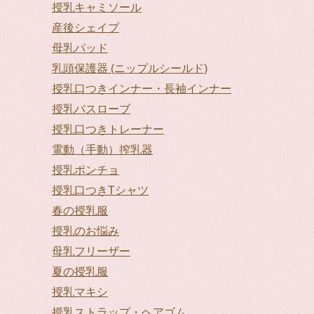
授乳キャミソール
産後シェイプ
母乳パッド
乳頭保護器 (ニップルシールド)
授乳口つきインナー・長袖インナー
授乳バスローブ
授乳口つきトレーナー
電動（手動）搾乳器
授乳ポンチョ
授乳口つきTシャツ
春の授乳服
授乳のお悩み
母乳フリーザー
夏の授乳服
授乳マキシ
授乳ストラップ・ヘアゴム