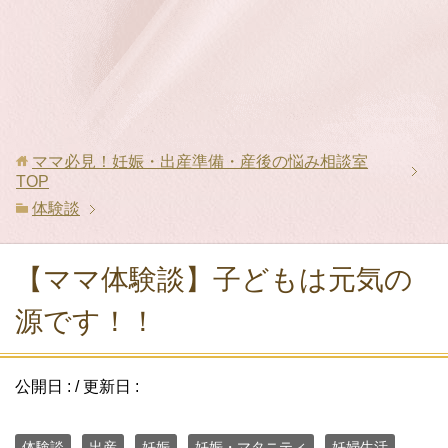
ママ必見！妊娠・出産準備・産後の悩み相談室
TOP
体験談
【ママ体験談】子どもは元気の
源です！！
公開日 :
/ 更新日 :
体験談
出産
妊娠
妊娠・マタニティ
妊婦生活