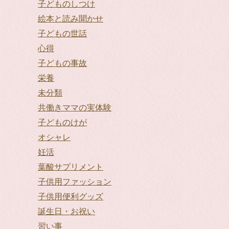
子どものしつけ
絵本と読み聞かせ
子どもの世話
心得
子どもの事故
栄養
未分類
共働きママの実体験
子どものけが
オシャレ
妊活
葉酸サプリメント
子供用ファッション
子供用便利グッズ
誕生日・お祝い
習い事