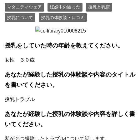
マタニティウェア
妊娠中の困った
授乳と乳房
授乳について
授乳の体験談・口コミ
授乳をしていた時の年齢を教えてください。
女性 ３０歳
あなたが経験した授乳の体験談や内容のタイトル
を書いてください。
授乳トラブル
あなたが経験した授乳の体験談や内容を詳しく書
いてください。
私が２つ経験したトラブルについて話します。