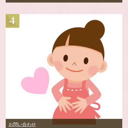
お問い合わせ