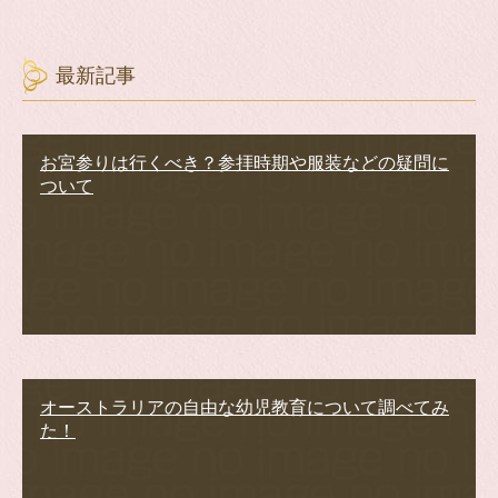
最新記事
お宮参りは行くべき？参拝時期や服装などの疑問に
ついて
オーストラリアの自由な幼児教育について調べてみ
た！