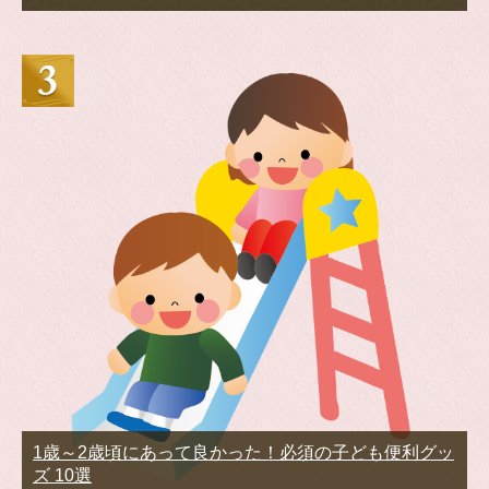
1歳～2歳頃にあって良かった！必須の子ども便利グッ
ズ 10選