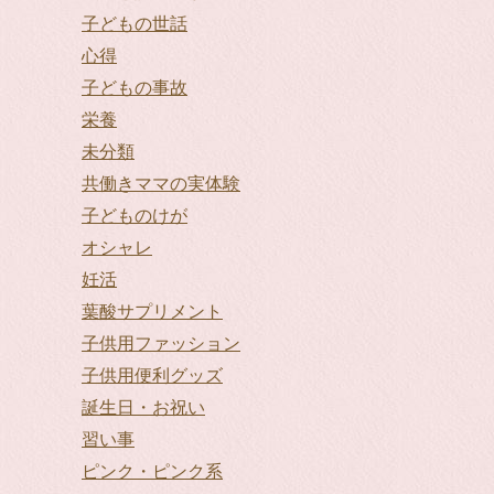
子どもの世話
心得
子どもの事故
栄養
未分類
共働きママの実体験
子どものけが
オシャレ
妊活
葉酸サプリメント
子供用ファッション
子供用便利グッズ
誕生日・お祝い
習い事
ピンク・ピンク系