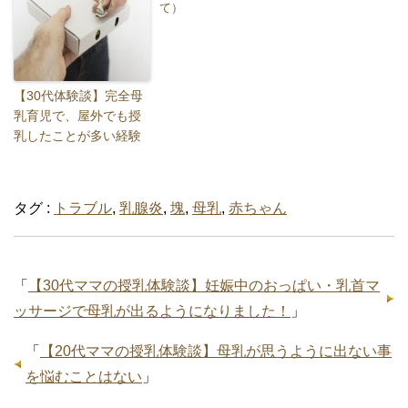
て）
【30代体験談】完全母
乳育児で、屋外でも授
乳したことが多い経験
タグ :
トラブル
,
乳腺炎
,
塊
,
母乳
,
赤ちゃん
「
【30代ママの授乳体験談】妊娠中のおっぱい・乳首マ
ッサージで母乳が出るようになりました！
」
「
【20代ママの授乳体験談】母乳が思うように出ない事
を悩むことはない
」