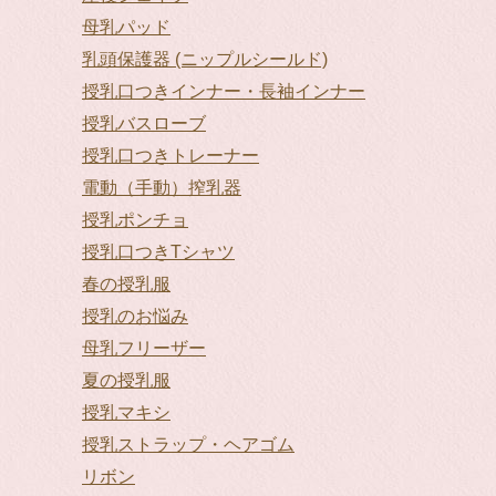
母乳パッド
乳頭保護器 (ニップルシールド)
授乳口つきインナー・長袖インナー
授乳バスローブ
授乳口つきトレーナー
電動（手動）搾乳器
授乳ポンチョ
授乳口つきTシャツ
春の授乳服
授乳のお悩み
母乳フリーザー
夏の授乳服
授乳マキシ
授乳ストラップ・ヘアゴム
リボン