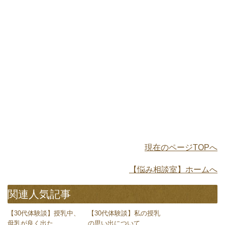
現在のページTOPへ
【悩み相談室】ホームへ
関連人気記事
【30代体験談】授乳中、
【30代体験談】私の授乳
母乳が良く出た
の思い出について