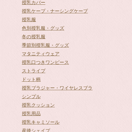
授乳カバー
授乳ケープ・ナーシングケープ
授乳服
色別授乳服・グッズ
冬の授乳服
季節別授乳服・グッズ
マタニティウェア
授乳口つきワンピース
ストライプ
ドット柄
授乳ブラジャー・ワイヤレスブラ
シンプル
授乳クッション
授乳用品
授乳キャミソール
産後シェイプ