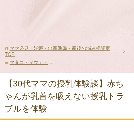
ママ必見！妊娠・出産準備・産後の悩み相談室
TOP
マタニティウェア
【30代ママの授乳体験談】赤ち
ゃんが乳首を吸えない授乳トラ
ブルを体験