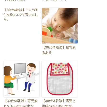
【30代体験談】三人の子
供を粉ミルクで育てまし
た。
【30代体験談】授乳あ
るある
【30代体験談】育児疲
【30代体験談】需要と
れでおっぱいが出な
供給の差がありすぎ