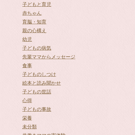
子どもと育児
赤ちゃん
育脳・知育
親の心構え
幼児
子どもの病気
先輩ママからメッセージ
食事
子どものしつけ
絵本と読み聞かせ
子どもの世話
心得
子どもの事故
栄養
未分類