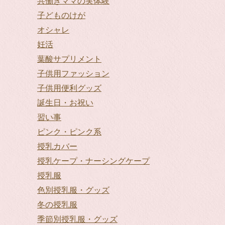
共働きママの実体験
子どものけが
オシャレ
妊活
葉酸サプリメント
子供用ファッション
子供用便利グッズ
誕生日・お祝い
習い事
ピンク・ピンク系
授乳カバー
授乳ケープ・ナーシングケープ
授乳服
色別授乳服・グッズ
冬の授乳服
季節別授乳服・グッズ