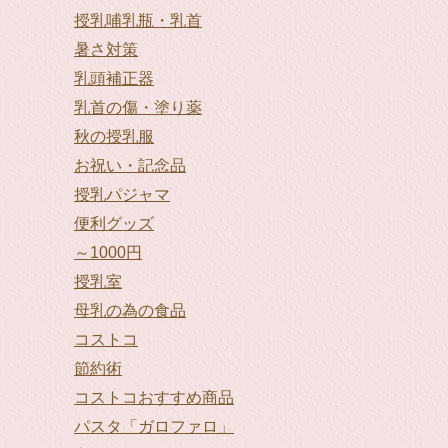
授乳哺乳瓶・乳首
暑さ対策
乳頭補正器
乳首の傷・塗り薬
秋の授乳服
お祝い・記念品
授乳パジャマ
便利グッズ
～1000円
授乳室
母乳の為の食品
コストコ
節約術
コストコおすすめ商品
パスタ「ガロファロ」