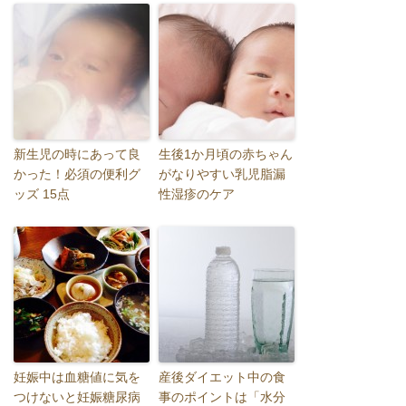
新生児の時にあって良
生後1か月頃の赤ちゃん
かった！必須の便利グ
がなりやすい乳児脂漏
ッズ 15点
性湿疹のケア
妊娠中は血糖値に気を
産後ダイエット中の食
つけないと妊娠糖尿病
事のポイントは「水分