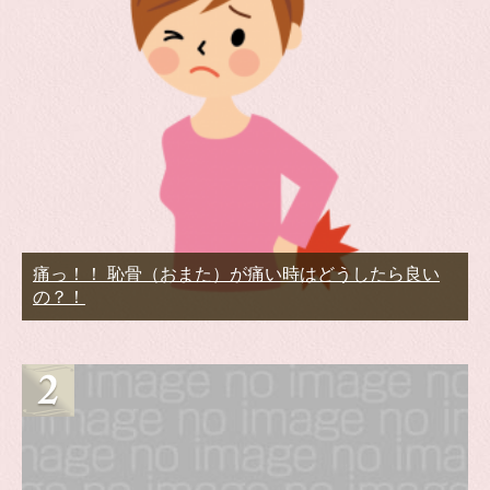
痛っ！！ 恥骨（おまた）が痛い時はどうしたら良い
の？！