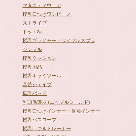
マタニティウェア
授乳口つきワンピース
ストライプ
ドット柄
授乳ブラジャー・ワイヤレスブラ
シンプル
授乳クッション
授乳用品
授乳キャミソール
産後シェイプ
母乳パッド
乳頭保護器 (ニップルシールド)
授乳口つきインナー・長袖インナー
授乳バスローブ
授乳口つきトレーナー