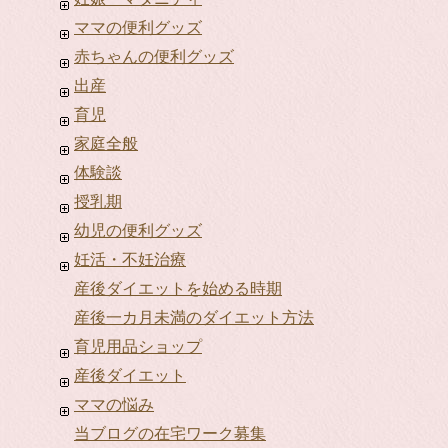
ママの便利グッズ
赤ちゃんの便利グッズ
出産
育児
家庭全般
体験談
授乳期
幼児の便利グッズ
妊活・不妊治療
産後ダイエットを始める時期
産後一カ月未満のダイエット方法
育児用品ショップ
産後ダイエット
ママの悩み
当ブログの在宅ワーク募集