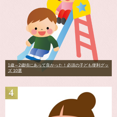
1歳～2歳頃にあって良かった！必須の子ども便利グッ
ズ 10選