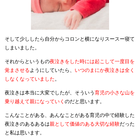
そして少ししたら自分からコロンと横になりスースー寝て
しまいました。
それからというもの
夜泣きをした時には起こして一度目を
覚まさせる
ようにしていたら、
いつのまにか夜泣きは全く
しなくなっていました
。
夜泣きは本当に大変でしたが、そういう
育児の小さな山を
乗り越えて親になっていく
のだと思います。
こんなことがある、あんなことがある育児の中で経験した
夜泣きのあるあるは
親として価値のある大切な経験
だった
と私は思います。