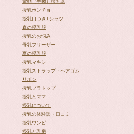
電動（手動）搾乳器
授乳ポンチョ
授乳口つきTシャツ
春の授乳服
授乳のお悩み
母乳フリーザー
夏の授乳服
授乳マキシ
授乳ストラップ・ヘアゴム
リボン
授乳ブラトップ
授乳とママ
授乳について
授乳の体験談・口コミ
授乳ワンピ
授乳と乳房