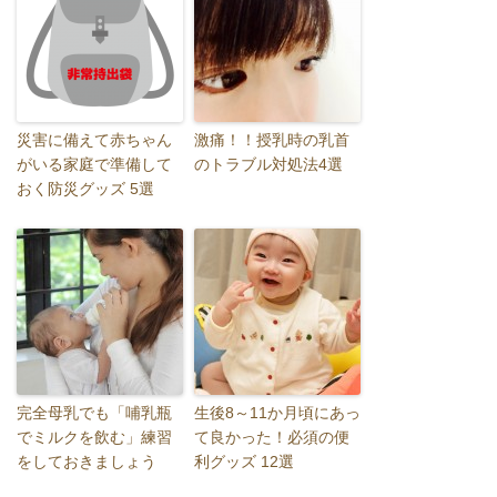
災害に備えて赤ちゃん
激痛！！授乳時の乳首
がいる家庭で準備して
のトラブル対処法4選
おく防災グッズ 5選
完全母乳でも「哺乳瓶
生後8～11か月頃にあっ
でミルクを飲む」練習
て良かった！必須の便
をしておきましょう
利グッズ 12選