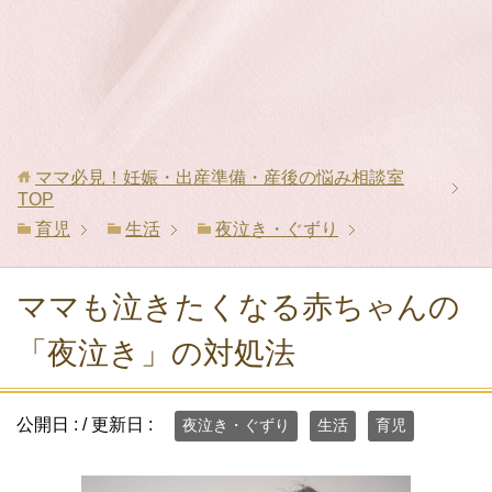
ママ必見！妊娠・出産準備・産後の悩み相談室
TOP
育児
生活
夜泣き・ぐずり
ママも泣きたくなる赤ちゃんの
「夜泣き」の対処法
公開日 :
/ 更新日 :
夜泣き・ぐずり
生活
育児