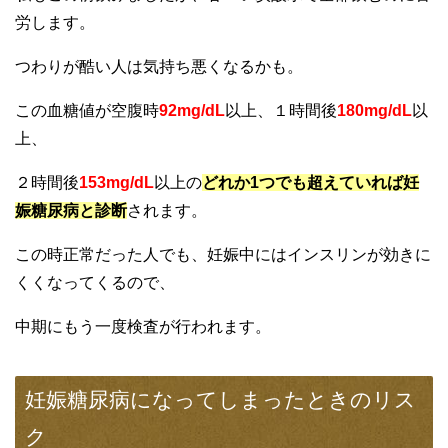
労します。
つわりが酷い人は気持ち悪くなるかも。
この血糖値が空腹時
92mg/dL
以上、１時間後
180mg/dL
以
上、
２時間後
153mg/dL
以上の
どれか1つでも超えていれば妊
娠糖尿病と診断
されます。
この時正常だった人でも、妊娠中にはインスリンが効きに
くくなってくるので、
中期にもう一度検査が行われます。
妊娠糖尿病になってしまったときのリス
ク