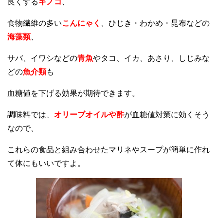
良くする
キノコ
、
食物繊維の多い
こんにゃく
、ひじき・わかめ・昆布などの
海藻類
、
サバ、イワシなどの
青魚
やタコ、イカ、あさり、しじみな
どの
魚介類
も
血糖値を下げる効果が期待できます。
調味料では、
オリーブオイルや酢
が血糖値対策に効くそう
なので、
これらの食品と組み合わせたマリネやスープが簡単に作れ
て体にもいいですよ。