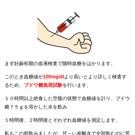
まず妊娠初期の血液検査で随時血糖をはかります。
このとき血糖値が
100mg/dl
より高いとより詳しく検査す
るため、
ブドウ糖負荷試験
を行います。
１０時間以上絶食した空腹の状態で血糖値を計り、ブドウ
糖７５ｇを溶かした水を飲み
１時間後、２時間後とそれぞれ血糖値を測定します。
私もこの前飲みましたが、甘～い炭酸水で全部飲むのに苦