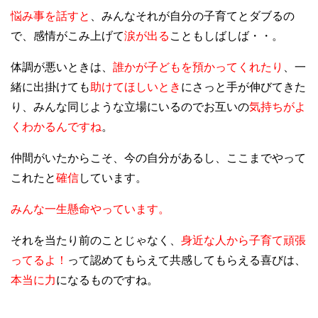
悩み事を話すと
、みんなそれが自分の子育てとダブるの
で、感情がこみ上げて
涙が出る
こともしばしば・
・。
体調が悪いときは、
誰かが子どもを預かってくれたり
、一
緒に出掛けても
助けてほしいとき
にさっと
手が伸びてきた
り、みんな同じような立場にいるのでお互いの
気持ちがよ
くわかるんですね
。
仲間がいたからこそ、今の自分があるし、ここまでやって
これたと
確信
しています。
みんな一生懸命やっています。
それを当たり前のことじゃなく、
身近な人から子育て頑張
ってるよ！
って認めてもらえて共感してもらえる喜びは、
本当に力
になるものですね。