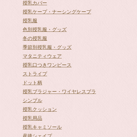
授乳カバー
授乳ケープ・ナーシングケープ
授乳服
色別授乳服・グッズ
冬の授乳服
季節別授乳服・グッズ
マタニティウェア
授乳口つきワンピース
ストライプ
ドット柄
授乳ブラジャー・ワイヤレスブラ
シンプル
授乳クッション
授乳用品
授乳キャミソール
産後シェイプ