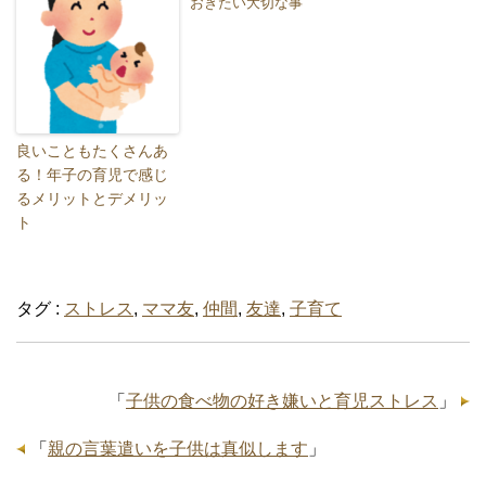
おきたい大切な事
良いこともたくさんあ
る！年子の育児で感じ
るメリットとデメリッ
ト
タグ :
ストレス
,
ママ友
,
仲間
,
友達
,
子育て
「
子供の食べ物の好き嫌いと育児ストレス
」
「
親の言葉遣いを子供は真似します
」