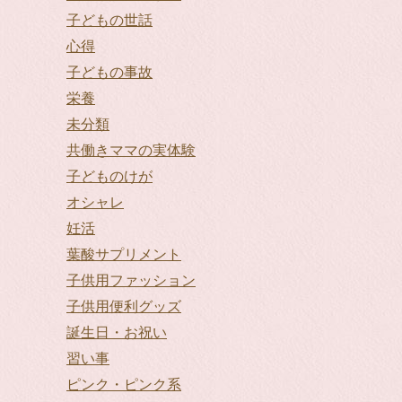
子どもの世話
心得
子どもの事故
栄養
未分類
共働きママの実体験
子どものけが
オシャレ
妊活
葉酸サプリメント
子供用ファッション
子供用便利グッズ
誕生日・お祝い
習い事
ピンク・ピンク系