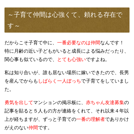
～子育て仲間は心強くて、頼れる存在で
す～
だからこそ子育て中に、
一番必要なのは仲間
なんです！
特に月齢の近い子どもがいると成長による悩みだったり、
関心事も似ているので、
とても心強い
で
すよね。
私は知り合いが、誰も居ない場所に嫁いできたので、長男
を産
んでからも
しばらく一人ぼっち
で子育てをしていまし
た。
勇気を出して
マンションの掲示板に、
赤ちゃん友達募集
の
記事を貼ると５人もの方が連絡をくれて、それ以来４年以
上が経ちますが、ずっと子育ての
一番の理解者
でありかけ
がえのない
仲間
です。