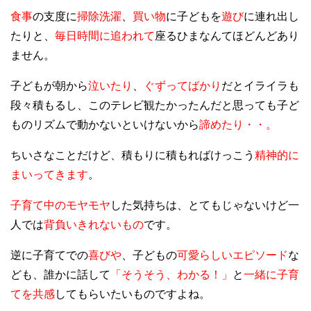
食事
の支度に
掃除洗濯
、
買い物
に子どもを
遊び
に連れ出し
たりと、
毎日時間に追われて
座るひまなんてほどんどあり
ません。
子どもが朝から
泣いたり
、
ぐずってばかり
だとイライラも
段々積もるし、このテレビ観たかったんだと思っても子ど
ものリズムで動かないといけないから
諦めたり・・。
ちいさなことだけど、積もりに積もればけっこう
精神的に
まいってきます
。
子育て中のモヤモヤ
した気持ちは、とてもじゃないけど一
人では
背負いきれないもの
です
。
逆に子育てでの
喜びや
、子どもの
可愛らしいエピソード
な
ども、誰かに話して
「そうそう、わかる！」
と
一緒に子育
てを共感
してもらいたいものですよね。