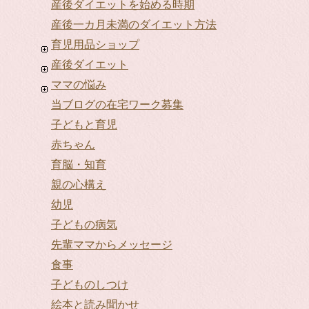
産後ダイエットを始める時期
産後一カ月未満のダイエット方法
育児用品ショップ
産後ダイエット
ママの悩み
当ブログの在宅ワーク募集
子どもと育児
赤ちゃん
育脳・知育
親の心構え
幼児
子どもの病気
先輩ママからメッセージ
食事
子どものしつけ
絵本と読み聞かせ