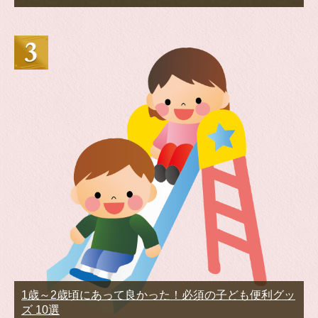
1歳～2歳頃にあって良かった！必須の子ども便利グッ
ズ 10選