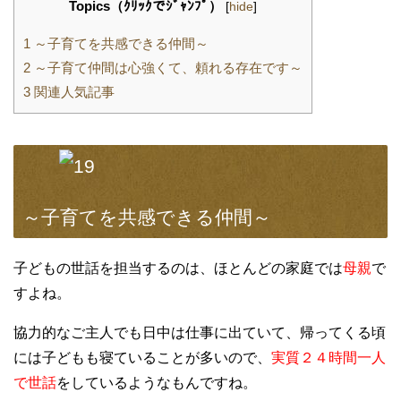
Topics（ｸﾘｯｸでｼﾞｬﾝﾌﾟ）
[
hide
]
1
～子育てを共感できる仲間～
2
～子育て仲間は心強くて、頼れる存在です～
3
関連人気記事
～子育てを共感できる仲間～
子どもの世話を担当するのは、ほとんどの家庭では
母親
で
すよね。
協力的なご主人でも日中は仕事に出ていて、帰ってくる頃
には子どもも寝ていることが多いので、
実質２４時間一人
で世話
をしているようなもんですね。