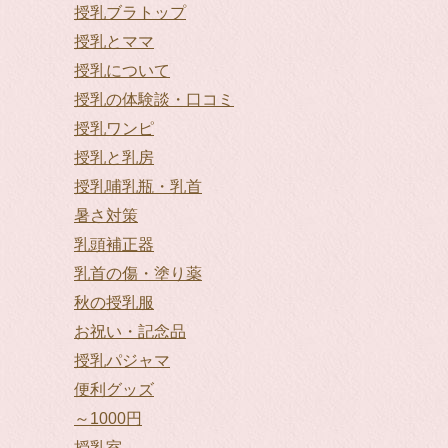
授乳ブラトップ
授乳とママ
授乳について
授乳の体験談・口コミ
授乳ワンピ
授乳と乳房
授乳哺乳瓶・乳首
暑さ対策
乳頭補正器
乳首の傷・塗り薬
秋の授乳服
お祝い・記念品
授乳パジャマ
便利グッズ
～1000円
授乳室