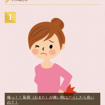
痛っ！！ 恥骨（おまた）が痛い時はどうしたら良い
の？！