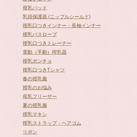
母乳パッド
乳頭保護器 (ニップルシールド)
授乳口つきインナー・長袖インナー
授乳バスローブ
授乳口つきトレーナー
電動（手動）搾乳器
授乳ポンチョ
授乳口つきTシャツ
春の授乳服
授乳のお悩み
母乳フリーザー
夏の授乳服
授乳マキシ
授乳ストラップ・ヘアゴム
リボン