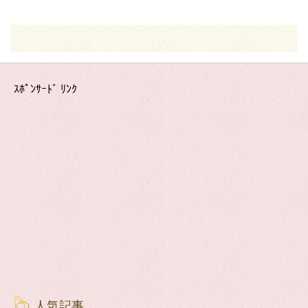
ｽﾎﾟﾝｻｰﾄﾞ ﾘﾝｸ
人気記事