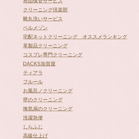
布団保管サービス
クリーニング倶楽部
靴丸洗いサービス
ベルメゾン
宅配ネットクリーニング オススメランキング
革製品クリーニング
コスプレ専門クリーニング
DACKS加賀屋
ティアラ
フルール
お風呂ノクリーニング
壁のクリーニング
換気扇のクリーニング
洗濯急便
しらふじ
高級仕上げ