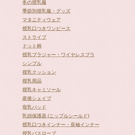
冬の授乳服
季節別授乳服・グッズ
マタニティウェア
授乳口つきワンピース
ストライプ
ドット柄
授乳ブラジャー・ワイヤレスブラ
シンプル
授乳クッション
授乳用品
授乳キャミソール
産後シェイプ
母乳パッド
乳頭保護器 (ニップルシールド)
授乳口つきインナー・長袖インナー
授乳バスローブ