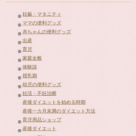
妊娠・マタニティ
ママの便利グッズ
赤ちゃんの便利グッズ
出産
育児
家庭全般
体験談
授乳期
幼児の便利グッズ
妊活・不妊治療
産後ダイエットを始める時期
産後一カ月未満のダイエット方法
育児用品ショップ
産後ダイエット