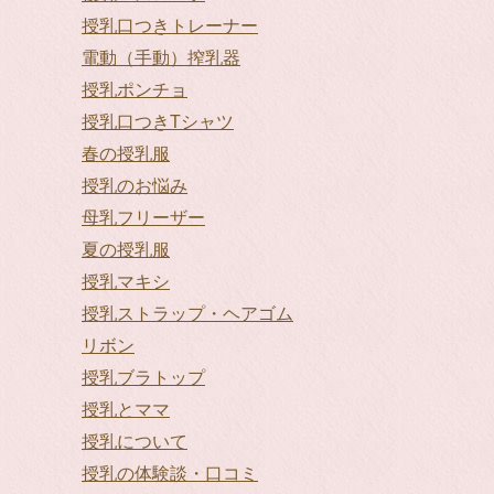
授乳口つきトレーナー
電動（手動）搾乳器
授乳ポンチョ
授乳口つきTシャツ
春の授乳服
授乳のお悩み
母乳フリーザー
夏の授乳服
授乳マキシ
授乳ストラップ・ヘアゴム
リボン
授乳ブラトップ
授乳とママ
授乳について
授乳の体験談・口コミ