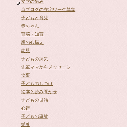
ママの悩み
当ブログの在宅ワーク募集
子どもと育児
赤ちゃん
育脳・知育
親の心構え
幼児
子どもの病気
先輩ママからメッセージ
食事
子どものしつけ
絵本と読み聞かせ
子どもの世話
心得
子どもの事故
栄養