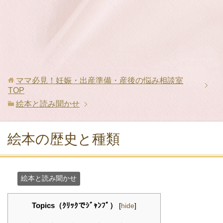
ママ必見！妊娠・出産準備・産後の悩み相談室
TOP
絵本と読み聞かせ
絵本の歴史と種類
絵本と読み聞かせ
Topics（ｸﾘｯｸでｼﾞｬﾝﾌﾟ）
[
hide
]