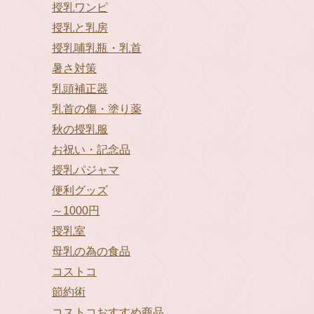
授乳ワンピ
授乳と乳房
授乳哺乳瓶・乳首
暑さ対策
乳頭補正器
乳首の傷・塗り薬
秋の授乳服
お祝い・記念品
授乳パジャマ
便利グッズ
～1000円
授乳室
母乳の為の食品
コストコ
節約術
コストコおすすめ商品