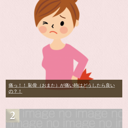
痛っ！！ 恥骨（おまた）が痛い時はどうしたら良い
の？！