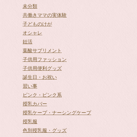
未分類
共働きママの実体験
子どものけが
オシャレ
妊活
葉酸サプリメント
子供用ファッション
子供用便利グッズ
誕生日・お祝い
習い事
ピンク・ピンク系
授乳カバー
授乳ケープ・ナーシングケープ
授乳服
色別授乳服・グッズ