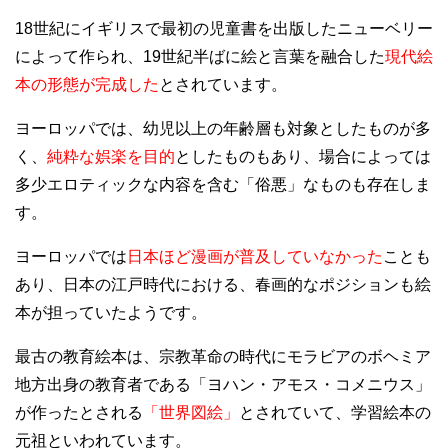
18世紀にイギリスで最初の児童書を出版したニューベリー
によって作られ、19世紀半ばに絵と言葉を融合した
現代絵
本の形態が完成した
とされています。
ヨーロッパでは、幼児以上の年齢層も対象としたものが多
く、
純粋な娯楽を目的
としたものもあり、場合によっては
多少エロティックな内容を含む「俗悪」なものも存在しま
す。
ヨーロッパでは
日本ほど漫画が普及していなかった
ことも
あり、日本の江戸時代における、春画的なポジションも絵
本が担っていたようです。
最古の教育絵本は、宗教革命の時代にモラビアのボヘミア
地方出身の教育者である「ヨハン・アモス・コメニウス」
が作ったとされる
「世界図絵」
とされていて、学習絵本の
元祖といわれています。