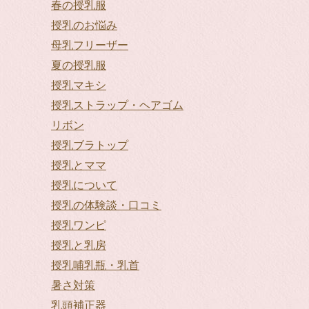
春の授乳服
授乳のお悩み
母乳フリーザー
夏の授乳服
授乳マキシ
授乳ストラップ・ヘアゴム
リボン
授乳ブラトップ
授乳とママ
授乳について
授乳の体験談・口コミ
授乳ワンピ
授乳と乳房
授乳哺乳瓶・乳首
暑さ対策
乳頭補正器