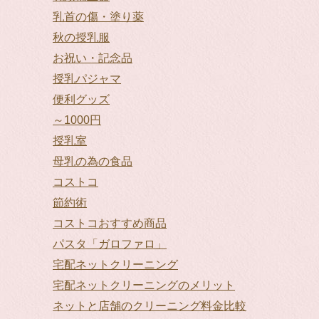
乳首の傷・塗り薬
秋の授乳服
お祝い・記念品
授乳パジャマ
便利グッズ
～1000円
授乳室
母乳の為の食品
コストコ
節約術
コストコおすすめ商品
パスタ「ガロファロ」
宅配ネットクリーニング
宅配ネットクリーニングのメリット
ネットと店舗のクリーニング料金比較