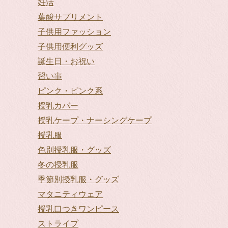
妊活
葉酸サプリメント
子供用ファッション
子供用便利グッズ
誕生日・お祝い
習い事
ピンク・ピンク系
授乳カバー
授乳ケープ・ナーシングケープ
授乳服
色別授乳服・グッズ
冬の授乳服
季節別授乳服・グッズ
マタニティウェア
授乳口つきワンピース
ストライプ