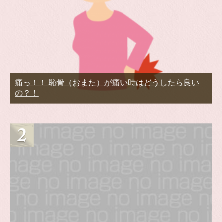
痛っ！！ 恥骨（おまた）が痛い時はどうしたら良い
の？！