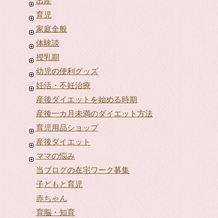
出産
育児
家庭全般
体験談
授乳期
幼児の便利グッズ
妊活・不妊治療
産後ダイエットを始める時期
産後一カ月未満のダイエット方法
育児用品ショップ
産後ダイエット
ママの悩み
当ブログの在宅ワーク募集
子どもと育児
赤ちゃん
育脳・知育