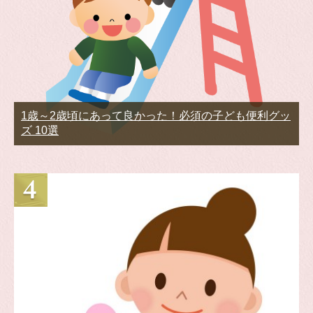
1歳～2歳頃にあって良かった！必須の子ども便利グッ
ズ 10選