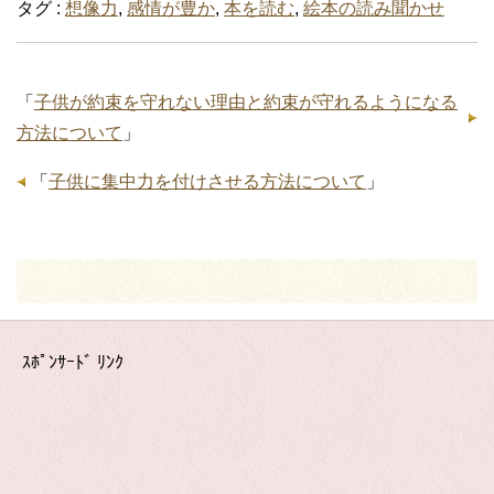
タグ :
想像力
,
感情が豊か
,
本を読む
,
絵本の読み聞かせ
「
子供が約束を守れない理由と約束が守れるようになる
方法について
」
「
子供に集中力を付けさせる方法について
」
ｽﾎﾟﾝｻｰﾄﾞ ﾘﾝｸ