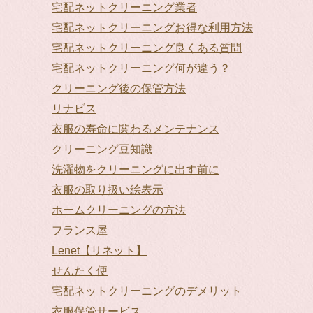
宅配ネットクリーニング業者
宅配ネットクリーニングお得な利用方法
宅配ネットクリーニング良くある質問
宅配ネットクリーニング何が違う？
クリーニング後の保管方法
リナビス
衣服の寿命に関わるメンテナンス
クリーニング豆知識
洗濯物をクリーニングに出す前に
衣服の取り扱い絵表示
ホームクリーニングの方法
フランス屋
Lenet【リネット】
せんたく便
宅配ネットクリーニングのデメリット
衣服保管サービス