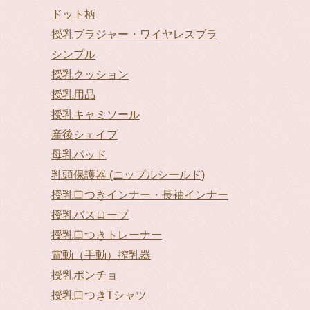
ドット柄
授乳ブラジャー・ワイヤレスブラ
シンプル
授乳クッション
授乳用品
授乳キャミソール
産後シェイプ
母乳パッド
乳頭保護器 (ニップルシールド)
授乳口つきインナー・長袖インナー
授乳バスローブ
授乳口つきトレーナー
電動（手動）搾乳器
授乳ポンチョ
授乳口つきTシャツ