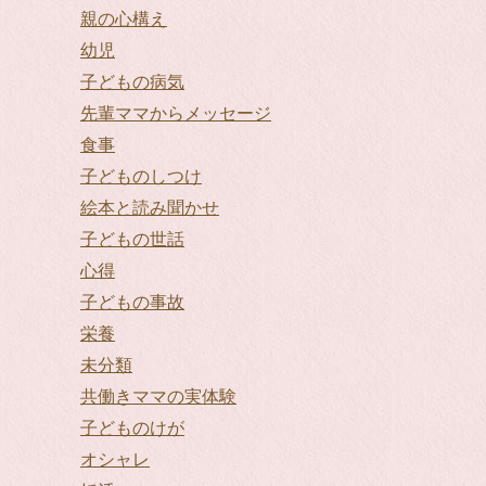
親の心構え
幼児
子どもの病気
先輩ママからメッセージ
食事
子どものしつけ
絵本と読み聞かせ
子どもの世話
心得
子どもの事故
栄養
未分類
共働きママの実体験
子どものけが
オシャレ